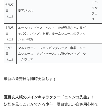
アベ
6月27
イル
日
夏アパレル
フェ
（土）
ス
4月25
ルームワンピース、ハット、冷感寝具などの夏グ
日
ッズや、バッグ、財布、ルームシューズのファッ
（土）
ション雑貨
2月7
マルチポーチ、ショッピングバッグ、巾着、ルー
日
ムシューズ、メガネケース、お買い物バッグ、ル
（土）
ームウェア
最新の発売日は随時更新します
夏目友人帳のメインキャラクター「ニャンコ先生」！
妖怪を見ることができる少年・夏目貴志が自称用心棒で