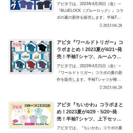
ャツなどが種類豊富！店頭・オ
アピタでは、2023年4月28日（金）～
ンラインは？
『BLUELOCK（ブルーロック）』コラ
ボの夏の新作を販売します。半袖Tシ
ャツが・・・続きを読む
2023.04.28
アピタ『ワールドトリガー』コ
アピタ
ラボまとめ！2023夏が4/21~発
売！半袖Tシャツ、ルームウェ
アなどが種類豊富！店頭・オン
アピタでは、2023年4月21日（金）～
ラインも！
『ワールドトリガー』コラボの夏の新
作を販売します。半袖Tシャツが種類
豊富にライン・・・続きを読む
2023.04.28
アピタ『ちいかわ』コラボまと
アピタ
め！2023夏が4/29・5/20~発
売！半袖Tシャツ、上下セット
などが♡販売店舗、オンライン
アピタでは、『ちいかわ』コラボの夏