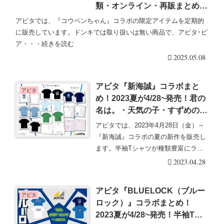
類・オンライン・再販まとめ！
取扱店はどこ？半袖Tシャツ、
アピタでは、『コウペンちゃん』コラボの限定アイテムを定期的
ワンピース、トートバッグ、エ
に販売しています。ドンキでは取り扱いは無い商品で、アピタ･ピ
コバッグ、ポーチ、タオル、ペ
ア・・・続きを読む
ットボトルホルダーなど2025
2025.05.08
年夏が新発売！
アピタ『新海誠』コラボまと
アピタ
め！2023夏が4/28~発売！君の
名は。・天気の子・すずめの戸
締まり半袖Tシャツなどが種類
アピタでは、2023年4月28日（金）～
豊富！店頭・オンラインも！
『新海誠』コラボの夏の新作を販売し
ます。半袖Tシャツが種類豊富にライ
ンナップ！
2023.04.28
アピタ『BLUELOCK（ブルー
アピタ
ロック）』コラボまとめ！
2023夏が4/28~発売！半袖Tシ