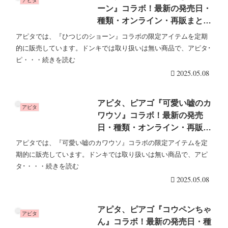
アピタ
ーン』コラボ！最新の発売日・
種類・オンライン・再販まと
め！取扱店はどこ？2025年夏
アピタでは、『ひつじのショーン』コラボの限定アイテムを定期
の半袖Tシャツが新発売！
的に販売しています。ドンキでは取り扱いは無い商品で、アピタ･
ピ・・・続きを読む
2025.05.08
アピタ、ピアゴ『可愛い嘘のカ
アピタ
ワウソ』コラボ！最新の発売
日・種類・オンライン・再販ま
とめ！取扱店はどこ？半袖Tシ
アピタでは、『可愛い嘘のカワウソ』コラボの限定アイテムを定
ャツ、ワンピース、トートバッ
期的に販売しています。ドンキでは取り扱いは無い商品で、アピ
グ、エコバッグ、ポーチ、タオ
タ･・・・続きを読む
ル、ペットボトルホルダーなど
2025.05.08
2025年夏が新発売！
アピタ、ピアゴ『コウペンちゃ
アピタ
ん』コラボ！最新の発売日・種