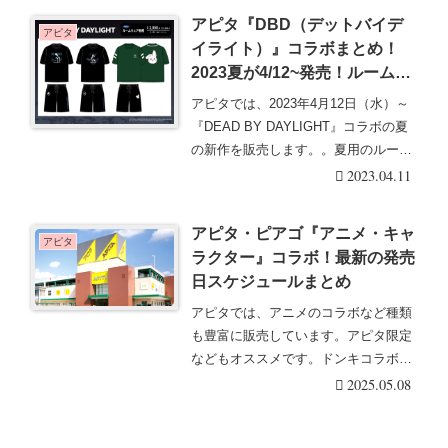
アピタ『DBD（デットバイデ
アピタ
イライト）』コラボまとめ！
2023夏が4/12~発売！ルームウ
ェアが種類豊富！店頭・オンラ
アピタでは、2023年4月12日（水）～
インも！
『DEAD BY DAYLIGHT』コラボの夏
の新作を販売します。。夏用のルー
ム・・・続きを読む
2023.04.11
アピタ・ピアゴ『アニメ・キャ
アピタ
ラクター』コラボ！最新の発売
日スケジュールまとめ
アピタでは、アニメのコラボなど種類
も豊富に販売しています。アピタ限定
などもオススメです。ドンキコラボの
最新情報・予定・発・・・続きを読む
2025.05.08