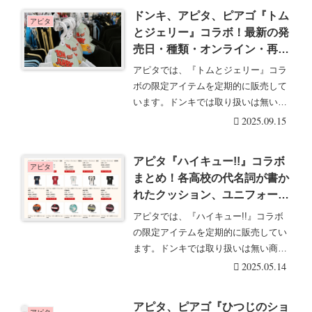
ドンキ、アピタ、ピアゴ『トム
アピタ
とジェリー』コラボ！最新の発
売日・種類・オンライン・再販
まとめ！取扱店はどこ？2025
アピタでは、『トムとジェリー』コラ
年秋冬のスウェット上下セット
ボの限定アイテムを定期的に販売して
が新発売！
います。ドンキでは取り扱いは無い商
品で、アピタ･ピア・・・続きを読む
2025.09.15
アピタ『ハイキュー!!』コラボ
アピタ
まとめ！各高校の代名詞が書か
れたクッション、ユニフォーム
型ミニクッション、ボール型ク
アピタでは、『ハイキュー!!』コラボ
ッションが2025年5月頃より新
の限定アイテムを定期的に販売してい
発売！店頭・オンラインも！
ます。ドンキでは取り扱いは無い商品
で、アピタ･ピア・・・続きを読む
2025.05.14
アピタ、ピアゴ『ひつじのショ