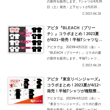
は？
の新作を販売します。Tシャツが4月29
日（土）発売・上下セットが5月20日
（土）発売に・・・続きを読む
2023.04.28
アピタ『BLEACH（ブリー
アピタ
チ）』コラボまとめ！2023夏
が4/21~発売！半袖Tシャツなど
が種類豊富！店頭・オンライン
アピタでは、2023年4月21日（金）～
も！
『BLEACH（ブリーチ）』コラボの夏
の新作を販売します。半袖Tシャツが
種類豊富・・・続きを読む
2023.04.28
アピタ『東京リベンジャーズ』
アピタ
コラボまとめ！2023夏が4/12~
発売！半袖Tシャツが種類豊
富！店頭・オンラインも！
アピタでは、2023年4月12日（水）～
『東京リベンジャーズ』コラボの夏の
新作を販売します。半袖Tシャツが種