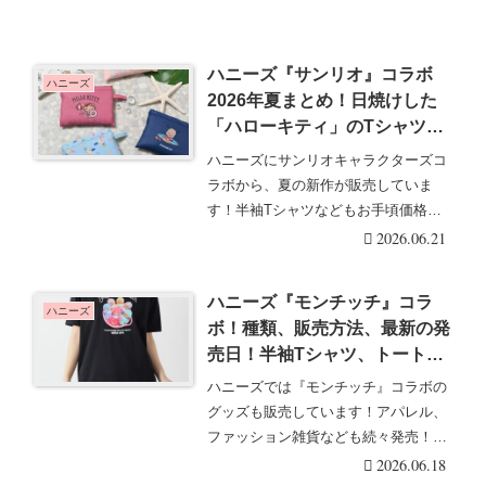
ハニーズ『サンリオ』コラボ
ハニーズ
2026年夏まとめ！日焼けした
「ハローキティ」のTシャツが
2026年5月より新発売♡エコバ
ハニーズにサンリオキャラクターズコ
ッグも♡
ラボから、夏の新作が販売していま
す！半袖Tシャツなどもお手頃価格で
ラインナップ！大人買・・・続きを読
2026.06.21
む
ハニーズ『モンチッチ』コラ
ハニーズ
ボ！種類、販売方法、最新の発
売日！半袖Tシャツ、トートバ
ッグ、巾着が2026年夏より新
ハニーズでは『モンチッチ』コラボの
発売！店頭、オンラインも？
グッズも販売しています！アパレル、
ファッション雑貨なども続々発売！
Honeys（ハニー・・・続きを読む
2026.06.18