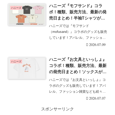
ハニーズ『モフサンド』コラ
ハニーズ
ボ！種類、販売方法、最新の発
売日まとめ！半袖Tシャツが
2026年夏に新発売！店頭、オ
ハニーズでは『モフサンド
ンラインも！店頭、オンライン
（mofusand）』コラボのグッズも販売
も？
しています！アパレル、ファッション
雑貨なども続々発売！・・・続きを読
2026.07.09
む
ハニーズ『お文具といっしょ』
ハニーズ
コラボ！種類、販売方法、最新
の発売日まとめ！ソックスが
2026年7月より新発売！半袖T
ハニーズでは『お文具といっしょ』コ
シャツ、ルームウェア、ソック
ラボのグッズも販売しています！アパ
ス、エコバッグも！店頭、オン
レル、ファッション雑貨なども続々発
ライン！
売！Honeys（・・・続きを読む
2026.07.07
スポンサーリンク