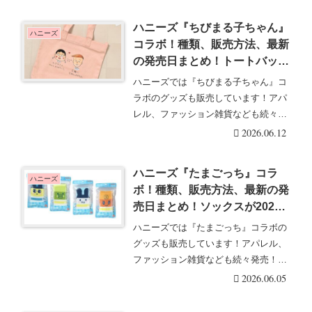
ハニーズ『ちびまる子ちゃん』
ハニーズ
コラボ！種類、販売方法、最新
の発売日まとめ！トートバッグ
が2026年6月より新発売！店
ハニーズでは『ちびまる子ちゃん』コ
頭、オンラインも？
ラボのグッズも販売しています！アパ
レル、ファッション雑貨なども続々発
売！Honeys（・・・続きを読む
2026.06.12
ハニーズ『たまごっち』コラ
ハニーズ
ボ！種類、販売方法、最新の発
売日まとめ！ソックスが2026
年夏より新発売！店頭、オンラ
ハニーズでは『たまごっち』コラボの
インも！
グッズも販売しています！アパレル、
ファッション雑貨なども続々発売！
Honeys（ハニー・・・続きを読む
2026.06.05