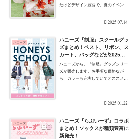
だけどデザイン豊富で、夏のイベント
を盛り上げてくれる・・・続きを読む
2025.07.14
ハニーズ『制服』スクールグッ
ハニーズ
ズまとめ！ベスト、リボン、ス
カート、バッグなどが2025春
もカラーも豊富！口コミ・発売
ハニーズから、『制服』グッズシリー
日・種類！
ズが販売します。お手頃な価格なが
ら、カラーも充実していてオススメで
す！ハニーズ『制服』・・・続きを読
む
2025.01.22
ハニーズ『らぶいーず』コラボ
ハニーズ
まとめ！ソックスが種類豊富に
新発売！