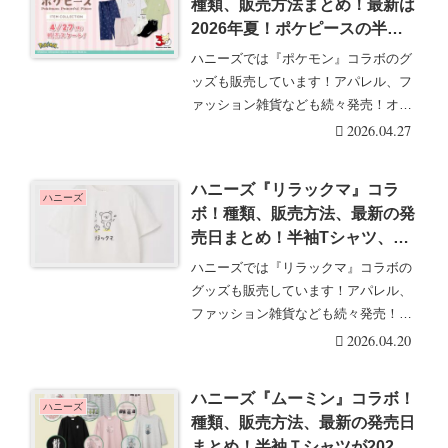
種類、販売方法まとめ！最新は
2026年夏！ポケピースの半袖T
シャツ、ハーフパンツ、ソック
ハニーズでは『ポケモン』コラボのグ
スが2026/4/27より新発売！
ッズも販売しています！アパレル、フ
ァッション雑貨なども続々発売！オリ
ジナルグッズ販売の・・・続きを読む
2026.04.27
ハニーズ『リラックマ』コラ
ハニーズ
ボ！種類、販売方法、最新の発
売日まとめ！半袖Tシャツ、ソ
ックスが2026年春夏に新発
ハニーズでは『リラックマ』コラボの
売！店頭、オンラインも！
グッズも販売しています！アパレル、
ファッション雑貨なども続々発売！
Honeys（ハニー・・・続きを読む
2026.04.20
ハニーズ『ムーミン』コラボ！
ハニーズ
種類、販売方法、最新の発売日
まとめ！半袖Ｔシャツが2026