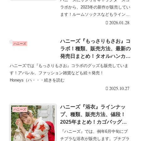
キララも♡
ラボから、2023冬の新作が販売してい
ます！ルームソックスなどもラインナ
ップ！価格もプ・・・続きを読む
2026.01.28
ハニーズ『もっさりもさお』コ
ハニーズ
ラボ！種類、販売方法、最新の
発売日まとめ！タオルハンカチ
が2025年10月より新発売！店
ハニーズでは『もっさりもさお』コラボのグッズも販売していま
頭、オンラインも！
す！アパレル、ファッション雑貨なども続々発売！
Honeys（ハ・・・続きを読む
2025.10.27
ハニーズ『浴衣』ラインナッ
ハニーズ
プ、種類、販売方法、値段！
2025年まとめ！カゴバッグ、
コサージュ、下駄も！店頭、オ
『ハニーズ』では、例年6月中旬にプ
ンラインも！
チプラな浴衣が販売します。プチプラ