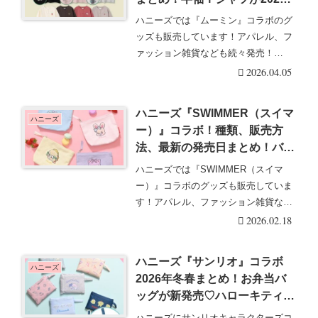
年春夏に新発売！店頭、オンラ
ハニーズでは『ムーミン』コラボのグ
インも！
ッズも販売しています！アパレル、フ
ァッション雑貨なども続々発売！
Honeys（ハニーズ・・・続きを読む
2026.04.05
ハニーズ『SWIMMER（スイマ
ハニーズ
ー）』コラボ！種類、販売方
法、最新の発売日まとめ！バッ
グ、ポーチが2026年2月17日よ
ハニーズでは『SWIMMER（スイマ
り新発売！店頭、オンライン
ー）』コラボのグッズも販売していま
も？
す！アパレル、ファッション雑貨など
も続々発売！Ho・・・続きを読む
2026.02.18
ハニーズ『サンリオ』コラボ
ハニーズ
2026年冬春まとめ！お弁当バ
ッグが新発売♡ハローキティ、
シナモン、ポムポムプリン、キ
ハニーズにサンリオキャラクターズコ