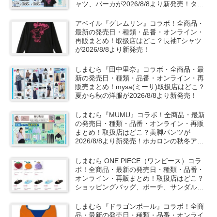
ャツ、パーカが2026/8/8より新発売！タフ
ィーも！
アベイル『グレムリン』コラボ！全商品・
最新の発売日・種類・品番・オンライン・
再販まとめ！取扱店はどこ？長袖Tシャツ
が2026/8/8より新発売！
しまむら『田中里奈』コラボ・全商品・最
新の発売日・種類・品番・オンライン・再
販売まとめ！mysa(ミーサ)取扱店はどこ？
夏から秋の洋服が2026/8/8より新発売！
しまむら『MUMU』コラボ！全商品・最新
の発売日・種類・品番・オンライン・再販
まとめ！取扱店はどこ？美脚パンツが
2026/8/8より新発売！ホカロンの秋冬アイ
テムも！
しまむら ONE PIECE（ワンピース）コラ
ボ！全商品・最新の発売日・種類・品番・
オンライン・再販まとめ！取扱店はどこ？
ショッピングバッグ、ポーチ、サンダルな
どが2026/8/8より新発売！
しまむら『ドラゴンボール』コラボ！全商
品・最新の発売日・種類・品番・オンライ