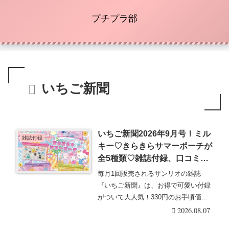
プチプラ部
いちご新聞
いちご新聞2026年9月号！ミル
雑誌付録
キー♡きらきらサマーポーチが
全5種類♡雑誌付録、口コミま
とめ！8月10日より新発売！ウ
毎月1回販売されるサンリオの雑誌
ィッシュミーメルが表紙に登
『いちご新聞』は、お得で可愛い付録
場！
がついて大人気！330円のお手頃価格
で、サンリオ好き必・・・続きを読む
2026.08.07