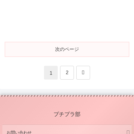
次のページ
次
2
1
へ
プチプラ部
お問い合わせ