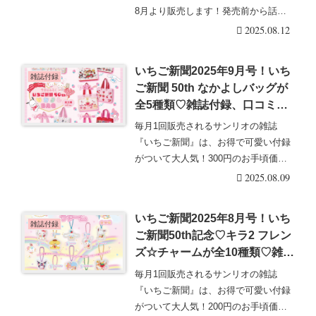
ースは6種類、シールは全30種
8月より販売します！発売前から話題
類！
の商品・・・続きを読む
2025.08.12
いちご新聞2025年9月号！いち
雑誌付録
ご新聞 50th なかよしバッグが
全5種類♡雑誌付録、口コミま
とめ！8月10日より新発売！
毎月1回販売されるサンリオの雑誌
「いちごの王さま」が表紙に登
『いちご新聞』は、お得で可愛い付録
場！
がついて大人気！300円のお手頃価格
で、サンリオ好き必・・・続きを読む
2025.08.09
いちご新聞2025年8月号！いち
雑誌付録
ご新聞50th記念♡キラ2 フレン
ズ☆チャームが全10種類♡雑誌
付録、口コミまとめ！7月10日
毎月1回販売されるサンリオの雑誌
より新発売！サンリオキャラク
『いちご新聞』は、お得で可愛い付録
ター大賞結果発表！
がついて大人気！200円のお手頃価格