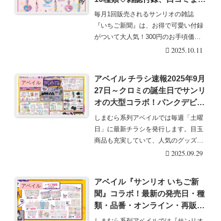
め！10月10日より新発売！ハ
毎月1回販売されるサンリオの雑誌
ローキティのお誕生日で特集＆
『いちご新聞』は、お得で可愛い付録
表紙！
がついて大人気！300円のお手頃価格
で、サンリオ好き必・・・続きを読む
2025.10.11
アベイル チラシ速報2025年9月
アベイル
27日～クロミの誕生日でサンリ
オの大型コラボ！パンクデビ
ル、ハロウィン、いちご新聞、
しまむら系列アベイルでは毎週「土曜
秋冬の洋服や雑貨も新発売！
日」に最新チラシを発行します。目玉
egg（エッグ）のギャルアイテ
商品も充実していて、人気のグッズは
ムも！
発売後即売り切れに・・・続きを読む
2025.09.29
アベイル『サンリオ いちご新
アベイル
聞』コラボ！最新の発売日・種
類・品番・オンライン・再販ま
とめ！取扱店はどこ？限定アー
しまむら系列アベイルでは『サンリオ