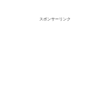
スポンサーリンク