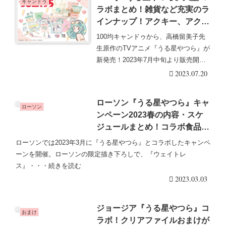
キャンドゥ
ラボまとめ！雑貨など充実のラ
インナップ！アクキー、アクリ
ルマグネットはシークレット
100均キャンドゥから、高橋留美子先
も！2023年7/20頃~発売！種
生原作のTVアニメ『うる星やつら』が
類・口コミ！キャンドゥ、ダイ
新発売！2023年7月中旬より販売開始
ソー、セリア、ワッツも！
します。ラ・・・続きを読む
2023.07.20
ローソン『うる星やつら』キャ
ローソン
ンペーン2023春の内容・スケ
ジュールまとめ！コラボ食品・
グッズ・おまけも！
ローソンでは2023年3月に『うる星やつら』とコラボしたキャンペ
ーンを開催。ローソンの限定描き下ろしで、『ウェイトレ
ス』・・・続きを読む
2023.03.03
ジョージア『うる星やつら』コ
おまけ
ラボ！クリアファイルおまけが