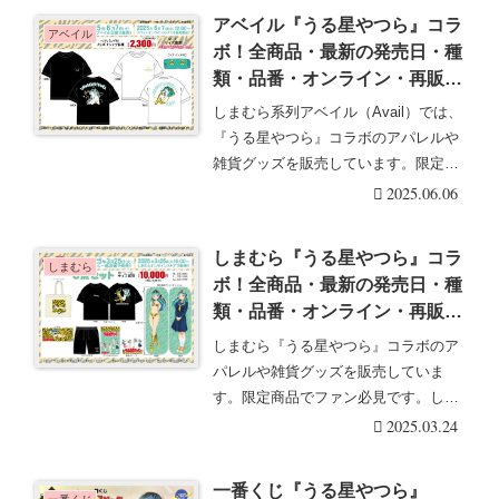
アベイル『うる星やつら』コラ
アベイル
ボ！全商品・最新の発売日・種
類・品番・オンライン・再販ま
とめ！取扱店はどこ？ヘアバン
しまむら系列アベイル（Avail）では、
ド付きTシャツが2025/6/7より
『うる星やつら』コラボのアパレルや
新発売！
雑貨グッズを販売しています。限定商
品でファン必・・・続きを読む
2025.06.06
しまむら『うる星やつら』コラ
しまむら
ボ！全商品・最新の発売日・種
類・品番・オンライン・再販ま
とめ！取扱店はどこ？福袋（ハ
しまむら『うる星やつら』コラボのア
ッピーバッグ）が2025/3/25よ
パレルや雑貨グッズを販売していま
り新発売！
す。限定商品でファン必見です。しま
むら『うる星やつら』・・・続きを読
2025.03.24
む
一番くじ『うる星やつら』