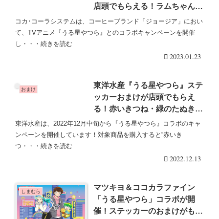
店頭でもらえる！ラムちゃん・
諸星あたるなど全4種類！開催
コカ･コーラシステムは、コーヒーブランド「ジョージア」におい
店は？
て、TVアニメ『うる星やつら』とのコラボキャンペーンを開催
し・・・続きを読む
2023.01.23
東洋水産『うる星やつら』ステ
おまけ
ッカーおまけが店頭でもらえ
る！赤いきつね・緑のたぬきラ
ムちゃんデザインが可愛い♡開
東洋水産は、2022年12月中旬から『うる星やつら』コラボのキャ
催店は？
ンペーンを開催しています！対象商品を購入すると“赤いき
つ・・・続きを読む
2022.12.13
マツキヨ＆ココカラファイン
しまむら
「うる星やつら」コラボが開
催！ステッカーのおまけがもら