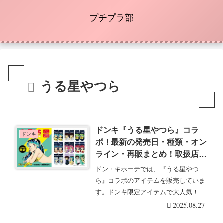
プチプラ部
うる星やつら
ドンキ『うる星やつら』コラ
ドンキ
ボ！最新の発売日・種類・オン
ライン・再販まとめ！取扱店は
どこ？ソックスが2025年8月よ
ドン・キホーテでは、『うる星やつ
り一部店舗で新発売！
ら』コラボのアイテムを販売していま
す。ドンキ限定アイテムで大人気！ド
ンキ『うる星やつら』・・・続きを読
2025.08.27
む