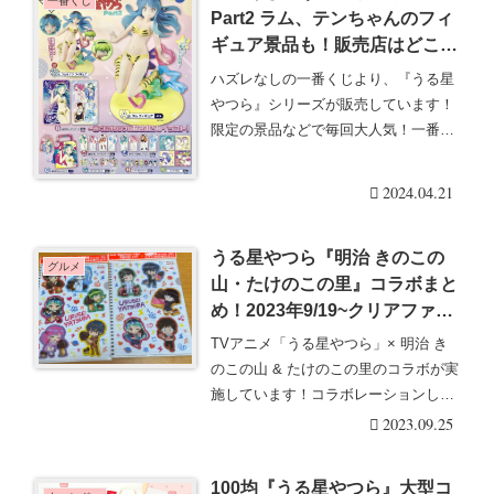
一番くじ
Part2 ラム、テンちゃんのフィ
ギュア景品も！販売店はどこ？
口コミ！
ハズレなしの一番くじより、『うる星
やつら』シリーズが販売しています！
限定の景品などで毎回大人気！一番く
じ『うる星やつら』・・・続きを読む
2024.04.21
うる星やつら『明治 きのこの
グルメ
山・たけのこの里』コラボまと
め！2023年9/19~クリアファイ
ルおまけが店頭でもらえる！全
TVアニメ「うる星やつら」× 明治 き
2種類！
のこの山 & たけのこの里のコラボが実
施しています！コラボレーションした
パッケージ・・・続きを読む
2023.09.25
100均『うる星やつら』大型コ