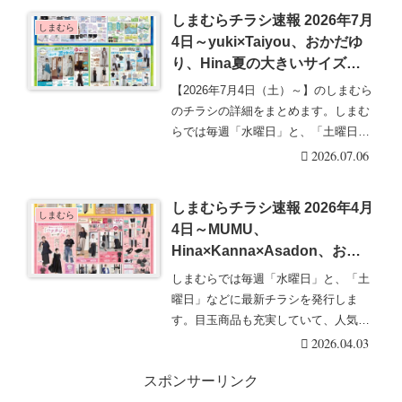
しまむらチラシ速報 2026年7月
しまむら
4日～yuki×Taiyou、おかだゆ
り、Hina夏の大きいサイズ、
ラッシュガードも！七夕特集で
【2026年7月4日（土）～】のしまむら
はサンリオ、キキララも！
のチラシの詳細をまとめます。しまむ
らでは毎週「水曜日」と、「土曜日」
などに最新チ・・・続きを読む
2026.07.06
しまむらチラシ速報 2026年4月
しまむら
4日～MUMU、
Hina×Kanna×Asadon、おか
だゆり、一ノ瀬美空、リノルー
しまむらでは毎週「水曜日」と、「土
セの春コーデも新発売！
曜日」などに最新チラシを発行しま
す。目玉商品も充実していて、人気の
グッズは発売後即売り・・・続きを読
2026.04.03
む
スポンサーリンク