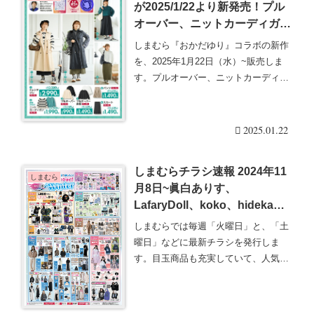
が2025/1/22より新発売！プル
オーバー、ニットカーディガ
ン、パンツ、ジレなど春服！口
しまむら『おかだゆり』コラボの新作
コミ、販売状況、売り切れ、再
を、2025年1月22日（水）~販売しま
販売は？
す。プルオーバー、ニットカーディガ
ン、パンツ、・・・続きを読む
2025.01.22
しまむらチラシ速報 2024年11
しまむら
月8日~眞白ありす、
LafaryDoll、koko、hidekaな
ど人気インフルエンサーコラボ
しまむらでは毎週「火曜日」と、「土
冬物！ヨッシースタンプも！
曜日」などに最新チラシを発行しま
す。目玉商品も充実していて、人気の
グッズは発売後即売り・・・続きを読
む