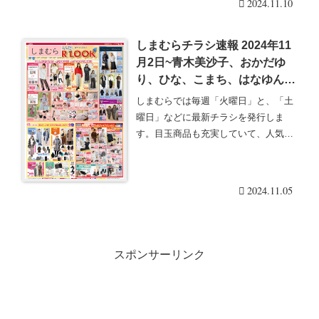
2024.11.10
しまむらチラシ速報 2024年11
しまむら
月2日~青木美沙子、おかだゆ
り、ひな、こまち、はなゆん
など人気インフルエンサーコラ
しまむらでは毎週「火曜日」と、「土
ボ冬物も！
曜日」などに最新チラシを発行しま
す。目玉商品も充実していて、人気の
グッズは発売後即売り・・・続きを読
む
2024.11.05
スポンサーリンク