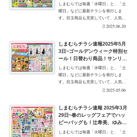
に！ディズニー、サンリオ、お
しまむらでは毎週「水曜日」と、「土
かだゆり、陽、MUMUの夏アイ
曜日」などに最新チラシを発行しま
テム！リラックマ、すみっコぐ
す。目玉商品も充実していて、人気の
らし、マーベルのルームウェア
グッズは発売後即売り・・・続きを読
2025.06.20
も！
む
しまむらチラシ速報2025年5月
しまむら
3日~ゴールデンウィーク特別セ
ール！日替わり商品！サンリ
オ、サンエックス、ひつじのシ
しまむらでは毎週「水曜日」と、「土
ョーン、おかだゆりコラボの夏
曜日」などに最新チラシを発行しま
物も！
す。目玉商品も充実していて、人気の
グッズは発売後即売り・・・続きを読
2025.05.06
む
しまむらチラシ速報 2025年3月
しまむら
29日~春のレッグフェアでハッ
ピーバッグも！辻希美、ゆみ、
MUMU、おかだゆり、ディズニ
しまむらでは毎週「火曜日」と、「土