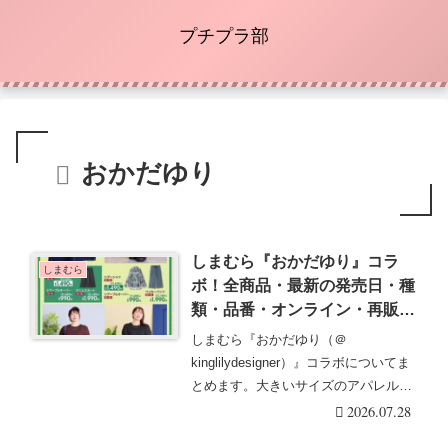
プチプラ部
おかだゆり
しまむら『おかだゆり』コラ
しまむら
ボ！全商品・最新の発売日・種
類・品番・オンライン・再販ま
とめ！取扱店はどこ？大きいサ
しまむら『おかだゆり（＠
イズ！秋コーデが2026/7/29よ
kinglilydesigner）』コラボについてま
り新発売！
とめます。大きいサイズのアパレル、
ファッショ・・・続きを読む
2026.07.28