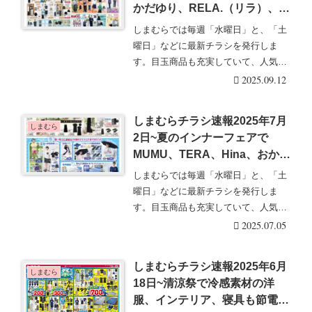
かだゆり、RELA.（リラ）、フ
ァイテンの秋コーデ！敬老の日
しまむらでは毎週「水曜日」と、「土
の贈り物に活き活きラボ、眠眠
曜日」などに最新チラシを発行しま
ラボもオススメ！サンリオ ポ
す。目玉商品も充実していて、人気の
ムポムプリンも！
グッズは発売後即売り・・・続きを読
2025.09.12
む
しまむらチラシ速報2025年7月
しまむら
2日~夏のインナーフェアで
MUMU、TERA、Hina、おかだ
ゆりコラボなどが新発売！下着
しまむらでは毎週「水曜日」と、「土
のハッピーバッグもお買い得！
曜日」などに最新チラシを発行しま
晴雨兼用傘、ヒヤロンも！
す。目玉商品も充実していて、人気の
グッズは発売後即売り・・・続きを読
2025.07.05
む
しまむらチラシ速報2025年6月
しまむら
18日~清涼祭で冷感素材の洋
服、インテリア、寝具も節電