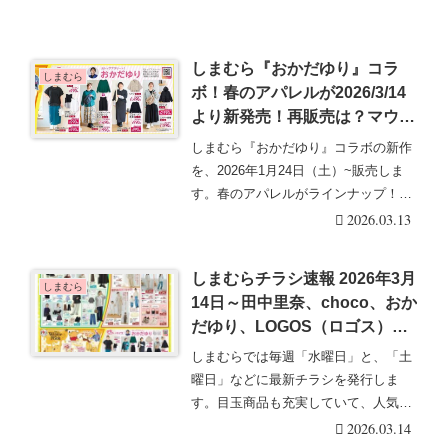
しまむら『おかだゆり』コラ
しまむら
ボ！春のアパレルが2026/3/14
より新発売！再販売は？マウン
テンパーカ、シャツ、パンツ、
しまむら『おかだゆり』コラボの新作
スカートも！
を、2026年1月24日（土）~販売しま
す。春のアパレルがラインナップ！し
まむら『おか・・・続きを読む
2026.03.13
しまむらチラシ速報 2026年3月
しまむら
14日～田中里奈、choco、おか
だゆり、LOGOS（ロゴス）か
ら春のアパレルが発売！くまの
しまむらでは毎週「水曜日」と、「土
プーさん原作デビュー100周年
曜日」などに最新チラシを発行しま
のコラボも！
す。目玉商品も充実していて、人気の
グッズは発売後即売り・・・続きを読
2026.03.14