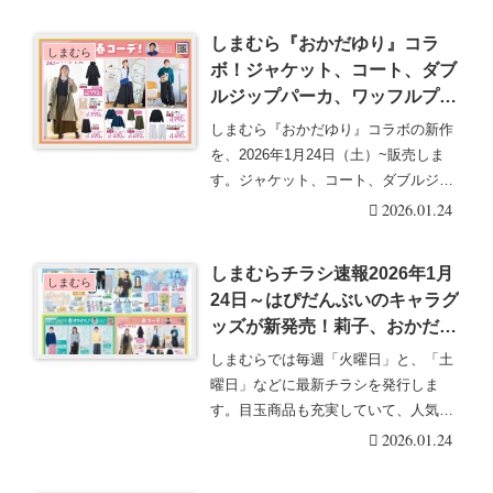
む
しまむら『おかだゆり』コラ
しまむら
ボ！ジャケット、コート、ダブ
ルジップパーカ、ワッフルプル
オーバーなど春のアパレル、ボ
しまむら『おかだゆり』コラボの新作
ディバッグ、ショルダーバッグ
を、2026年1月24日（土）~販売しま
が2026/1/24より新発売！再販
す。ジャケット、コート、ダブルジッ
売は？
プパーカ、ワ・・・続きを読む
2026.01.24
しまむらチラシ速報2026年1月
しまむら
24日～はぴだんぶいのキャラグ
ッズが新発売！莉子、おかだゆ
りコラボの春コーデもプチプラ
しまむらでは毎週「火曜日」と、「土
でオススメ！
曜日」などに最新チラシを発行しま
す。目玉商品も充実していて、人気の
グッズは発売後即売り・・・続きを読
2026.01.24
む