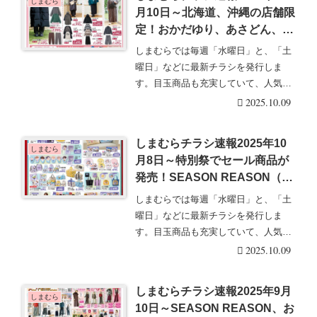
しまむら
月10日～北海道、沖縄の店舗限
定！おかだゆり、あさどん、
SPAM、セール商品！Picky
しまむらでは毎週「水曜日」と、「土
Pixieはリメンバーミー、ニモ
曜日」などに最新チラシを発行しま
のディズニーピクサーの子供服
す。目玉商品も充実していて、人気の
もオススメ！
グッズは発売後即売り・・・続きを読
2025.10.09
む
しまむらチラシ速報2025年10
しまむら
月8日～特別祭でセール商品が
発売！SEASON REASON（シ
ーズンリーズン）5周年記念！
しまむらでは毎週「水曜日」と、「土
おかだゆり秋冬コーデ！BTS
曜日」などに最新チラシを発行しま
Island:インザソム大型コラボ
す。目玉商品も充実していて、人気の
も！
グッズは発売後即売り・・・続きを読
2025.10.09
む
しまむらチラシ速報2025年9月
しまむら
10日～SEASON REASON、お