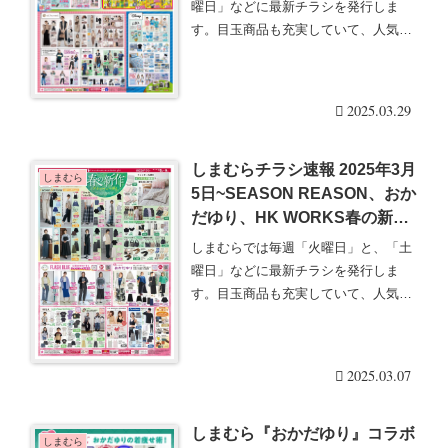
ー、スヌーピー、ドナルドも！
曜日」などに最新チラシを発行しま
す。目玉商品も充実していて、人気の
グッズは発売後即売り・・・続きを読
む
2025.03.29
しまむらチラシ速報 2025年3月
しまむら
5日~SEASON REASON、おか
だゆり、HK WORKS春の新作
が発売！財布も一粒万倍日＆天
しまむらでは毎週「火曜日」と、「土
赦日の最強開運日にオススメ！
曜日」などに最新チラシを発行しま
す。目玉商品も充実していて、人気の
グッズは発売後即売り・・・続きを読
む
2025.03.07
しまむら『おかだゆり』コラボ
しまむら