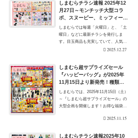
しまむらチラシ速報 2025年12
しまむら
月27日～モンチッチ大型コラ
ボ、スヌーピー、ミッフィー、
BT21の雑貨やアパレルも新発
しまむらでは毎週「火曜日」と、「土
売！おかだゆり、ディズニー、
曜日」などに最新チラシを発行しま
ジュラシックパーク、トムとジ
す。目玉商品も充実していて、人気の
ェリーの冬物も！
グッズは発売後即売り・・・続きを読
2025.12.27
む
しまむら超サプライズセール
しまむら
『ハッピーバッグ』が2025年
11月15日より新発売！種類、
販売方法、口コミ、売り切れま
しまむらでは、2025年11月15日（土）
とめ！
～『しまむら超サプライズセール』の
大型企画を開催します！お得な福袋の
ようなセッ・・・続きを読む
2025.11.15
しまむらチラシ速報2025年10