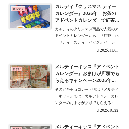
カルディ『クリスマス ティー
カルディ
カレンダー』2025年！お茶の
アドベントカレンダーで紅茶、
ハーブティーなど！トワイニン
カルディのクリスマス商品で人気のア
グから発売！
ドベントカレンダーから、『紅茶・ハ
ーブティーのティーバッグ』バージョ
ンが販売して人気に・・・続きを読む
2025.11.05
メルティーキッス『アドベント
おまけ
カレンダー』おまけが店頭でも
らえるキャンペーン2025年
冬！開催店はどこ？クリスマス
冬の定番チョコレート明治『メルティ
までのカウントダウンに！
ーキッス』では、毎年アドベントカレ
ンダーのおまけが店頭でもらえるキャ
ンペーンを開催して・・・続きを読む
2025.10.22
メルティーキッス『アドベント