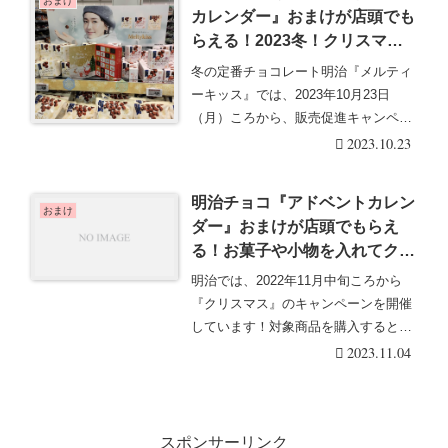
おまけ
カレンダー』おまけが店頭でも
らえる！2023冬！クリスマス
までのカウントダウンに！開催
冬の定番チョコレート明治『メルティ
店はどこ？10/23ころ~！
ーキッス』では、2023年10月23日
（月）ころから、販売促進キャンペー
ンを開催してい・・・続きを読む
2023.10.23
明治チョコ『アドベントカレン
おまけ
ダー』おまけが店頭でもらえ
る！お菓子や小物を入れてクリ
スマスのカウントダウンに！開
明治では、2022年11月中旬ころから
催店舗はどこ？
『クリスマス』のキャンペーンを開催
しています！対象商品を購入するとお
菓子や小物を入・・・続きを読む
2023.11.04
スポンサーリンク