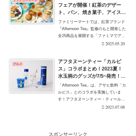
ファミリーマート
フェアが開催！紅茶のデザー
ト、パン、焼き菓子、アイス、
ピーチ＆マンゴー香るルイボス
ファミリーマートでは、紅茶ブランド
ティー、フラッペなど全25種類
『Afternoon Tea』監修のもと開発した
の大型コラボが新発売！口コミ
全25商品を展開する「ファミマでアフ
まとめ！
タ・・・続きを読む
2025.05.20
アフタヌーンティー「カルピ
グルメ
ス」コラボまとめ！2023夏！
水玉柄のグッズが7/5~発売！シ
ャーベットドリンクの限定メニ
「Afternoon Tea」は、アサヒ飲料「カ
ューも！種類・期間・口コミま
ルピス」とのコラボを実施していま
とめ！
す！アフタヌーンティー・ティールー
ムとア・・・続きを読む
2023.07.08
スポンサーリンク