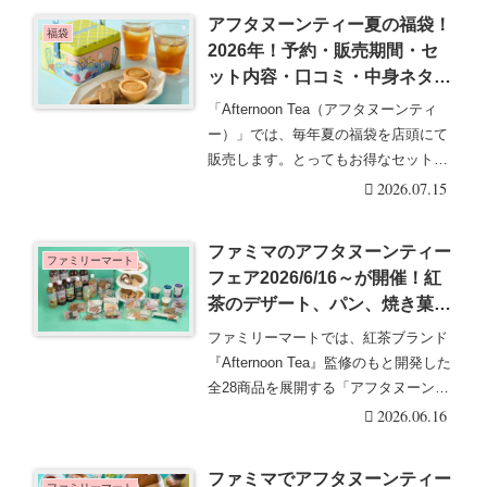
アフタヌーンティー夏の福袋！
福袋
2026年！予約・販売期間・セ
ット内容・口コミ・中身ネタバ
レまとめ！
「Afternoon Tea（アフタヌーンティ
ー）」では、毎年夏の福袋を店頭にて
販売します。とってもお得なセットの
商品で・・・続きを読む
2026.07.15
ファミマのアフタヌーンティー
ファミリーマート
フェア2026/6/16～が開催！紅
茶のデザート、パン、焼き菓
子、アイスなど全28種類の大型
ファミリーマートでは、紅茶ブランド
コラボが新発売！
『Afternoon Tea』監修のもと開発した
全28商品を展開する「アフタヌーンテ
ィ・・・続きを読む
2026.06.16
ファミマでアフタヌーンティー