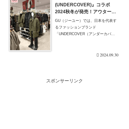
GU
(UNDERCOVER)』コラボ
2024秋冬が発売！アウター、
オズの魔法使い、バッグ、帽子
GU（ジーユー）では、日本を代表す
のグッズも！&TEAMモデル
るファッションブランド
「UNDERCOVER（アンダーカバ
ー）」とコラボして、2024・・・続き
を読む
2024.09.30
スポンサーリンク