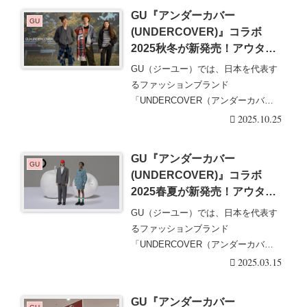
GU『アンダーカバー
GU
(UNDERCOVER)』コラボ
2025秋冬が新発売！アウタ
ー、ニット、スウェット、Tシ
GU（ジーユー）では、日本を代表す
ャツ、ボトムス、バッグ、ブー
るファッションブランド
ツ、ストール、ソックス、ニッ
「UNDERCOVER（アンダーカバ
トキャップ！映画『E.T.』も！
ー）」とコラボして、2025・・・続き
2025.10.25
種類、値段、口コミまとめ！
を読む
GU『アンダーカバー
GU
(UNDERCOVER)』コラボ
2025春夏が新発売！アウタ
ー、半袖Tシャツ、バッグ、シ
GU（ジーユー）では、日本を代表す
ューズ、キャップのグッズも！
るファッションブランド
「UNDERCOVER（アンダーカバ
ー）」とコラボして、2025・・・続き
2025.03.15
を読む
GU『アンダーカバー