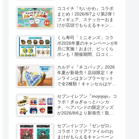
取扱店舗はどこ？東方
LostWordのプラモ風アクキ
ココイチ『ちいかわ』コラボ
ー、カラビナ、クリアファイ
まとめ！2026/8/7より第2弾！
ルが2026/8/7より新発売！
フィギュア、ステッカーおま
けが店頭でもらえるキャンペ
ーン！抽選でグッズも当た
る！
くら寿司「ミニオンズ」コラ
ボ2026年夏のキャンペーンが8
月に実施！おまけ、ビッくら
ポンも！開催期間、口コミ、
売り切れまとめ！
カルディ『ネコバッグ』2026
年夏が新発売！店頭限定！オ
ンラインはタンブラーセット
で全2種類！キャンセルはゲリ
ラ販売も実施！
セブンイレブン『mojojojo』コ
ラボ！ぎゅぎゅっとハンカ
チ、ヘアバンドの限定グッズ
が2026/8/6より新発売！取扱
店はどこ？シークレットも！
セブンイレブン『ゼンゼロ』
コラボ！クリアファイルのお
まけがもらえるキャンペーン