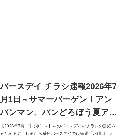
バースデイ チラシ速報2026年7
月1日～サマーバーゲン！アン
パンマン、パンどろぼう夏アイ
テム！日替わりセールも実施！
【2026年7月1日（水）～】～のバースデイのチラシの詳細を
まとめます。しまむら系列バースデイでは毎週「水曜日」と、