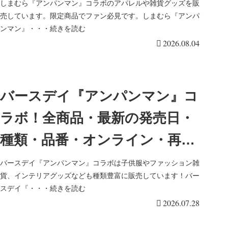
とめ！取扱店はどこ？秋の子供
しまむら『アンパンマン』コラボのアパレルや雑貨グッズを販
売しています。限定商品でファン必見です。しまむら『アンパ
服が2026/8/5より新発売！ベビ
ンマン』・・・続きを読む
2026.08.04
ーキッズフェア！
バースデイ『アンパンマン』コ
ラボ！全商品・最新の発売日・
種類・品番・オンライン・再販
まとめ！取扱店はどこ？パジャ
バースデイ『アンパンマン』コラボは子供服やファッション雑
貨、インテリアグッズなども種類豊富に販売しています！バー
マが2026/7/29より新発売！
スデイ『・・・続きを読む
2026.07.28