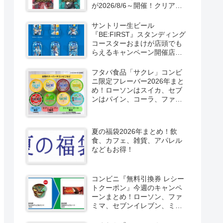
が2026/8/6～開催！クリアカ
ード付き明治チョコも新発
売！
サントリー生ビール
『BE:FIRST』スタンディング
コースターおまけが店頭でも
らえるキャンペーン開催店は
どこ？2026/8/4～コンビニ限
定で6種類！見分け方！セブ
フタバ食品「サクレ」コンビ
ン、ファミマ、ローソン、デ
ニ限定フレーバー2026年まと
イリーヤマザキ、ミニストッ
め！ローソンはスイカ、セブ
プなどで！クーラーバッグ
ンはパイン、コーラ、ファミ
も！
マはソルティライチ！種類・
口コミ！
夏の福袋2026年まとめ！飲
食、カフェ、雑貨、アパレル
などもお得！
コンビニ『無料引換券 レシー
トクーポン』今週のキャンペ
ーンまとめ！ローソン、ファ
ミマ、セブンイレブン、ミニ
ストップも！