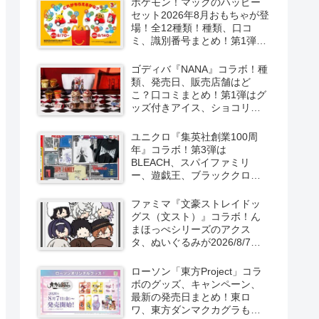
ポケモン！マックのハッピー
セット2026年8月おもちゃが登
場！全12種類！種類、口コ
ミ、識別番号まとめ！第1弾は
8月7日より！
ゴディバ『NANA』コラボ！種
類、発売日、販売店舗はど
こ？口コミまとめ！第1弾はグ
ッズ付きアイス、ショコリキ
サー、タンブラーが2026/8/7
より新発売！第2弾は限定チョ
ユニクロ『集英社創業100周
コレートなどが2026年10月？
年』コラボ！第3弾は
再販売は？
BLEACH、スパイファミリ
ー、遊戯王、ブラッククロー
バー、マッシュルの5作品13柄
の半袖Tシャツが2026/8/7より
ファミマ『文豪ストレイドッ
新発売！
グス（文スト）』コラボ！ん
まほっぺシリーズのアクス
タ、ぬいぐるみが2026/8/7～
新発売！取扱店はどこ？
ローソン「東方Project」コラ
ボのグッズ、キャンペーン、
最新の発売日まとめ！東ロ
ワ、東方ダンマクカグラも！