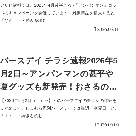
こ？いつから？2026年春夏！全
アサヒ飲料では、2025年4月後半ころ~『アンパンマン』コラ
ボのキャンペーンを開催しています！対象商品を購入すると
6種類！
『なん・・・続きを読む
2026.05.11
バースデイ チラシ速報2026年5
月2日～アンパンマンの甚平や
夏グッズも新発売！おさるのジ
ョージ、トムとジェリー、ブル
【2026年5月2日（土）～】～のバースデイのチラシの詳細を
まとめます。しまむら系列バースデイでは毎週「水曜日」と、
ーイ、スイマー×サンリオなど
「土・・・続きを読む
2026.05.05
のキャラクターTシャツも！GW