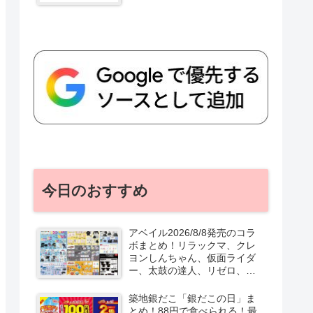
今日のおすすめ
アベイル2026/8/8発売のコラ
ボまとめ！リラックマ、クレ
ヨンしんちゃん、仮面ライダ
ー、太鼓の達人、リゼロ、テ
ニプリ、スターウォーズも♡
口コミ、入荷数、行列、売り
築地銀だこ「銀だこの日」ま
切れ、整理券は？
とめ！88円で食べられる！最