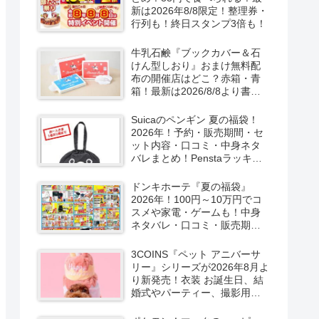
新は2026年8/8限定！整理券・
行列も！終日スタンプ3倍も！
牛乳石鹸『ブックカバー＆石
けん型しおり』おまけ無料配
布の開催店はどこ？赤箱・青
箱！最新は2026/8/8より書店
で実施！
Suicaのペンギン 夏の福袋！
2026年！予約・販売期間・セ
ット内容・口コミ・中身ネタ
バレまとめ！Penstaラッキー
バッグ2026Summerが
2026/8/8より新発売！
ドンキホーテ『夏の福袋』
2026年！100円～10万円でコ
スメや家電・ゲームも！中身
ネタバレ・口コミ・販売期
間・チラシ！取扱店はどこ？
3COINS『ペット アニバーサ
リー』シリーズが2026年8月よ
り新発売！衣装 お誕生日、結
婚式やパーティー、撮影用グ
ッズも！