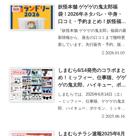
妖怪本舗 ゲゲゲの鬼太郎福
福袋
袋！2026年ネタバレ・中身・
口コミ・予約まとめ！妖怪福ラ
ンドリーの2026年妖怪福箱！
『妖怪本舗 ゲゲゲの鬼太郎』福袋の最
鬼太郎茶屋も！
新情報から、過去の口コミまで随時更
新しています。先行販売・予約、販売
方法、通販・オン・・・続きを読む
2026.01.03
しまむら6/14発売のコラボまと
アベイル
め！ミッフィー、仕事猫、ゲゲ
ゲの鬼太郎、ハイキュー、ポケ
モン、ミッキーマウスなど♡口
しまむらでは、2025年6月14日（土）
コミ、入荷数、行列、売り切
～ミッフィー、仕事猫、ゲゲゲの鬼太
れ、整理券は？
郎、ハイキュー、ポケモン、ミッキー
マウスなどの・・・続きを読む
2025.06.16
しまむらチラシ速報2025年6月