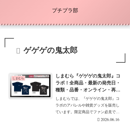
プチプラ部
ゲゲゲの鬼太郎
しまむら『ゲゲゲの鬼太郎』コ
しまむら
ラボ！全商品・最新の発売日・
種類・品番・オンライン・再販
まとめ！取扱店はどこ？目玉お
しまむらでは、『ゲゲゲの鬼太郎』コ
やじ柄も！半袖Tシャツが
ラボのアパレルや雑貨グッズを販売し
2026/6/17より新発売！
ています。限定商品でファン必見で
す。しまむら『ゲゲゲ・・・続きを読
2026.06.16
む