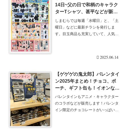
しまむら
14日~父の日で和柄のキャラク
ターTシャツ、甚平などが新発
売！仕事猫、鬼太郎、ミッフィ
しまむらでは毎週「水曜日」と、「土
ー、トムジェリ、田中里奈、
曜日」などに最新チラシを発行しま
megumiの夏の新作コラボも！
す。目玉商品も充実していて、人気の
グッズは発売後即売り・・・続きを読
む
2025.06.14
【ゲゲゲの鬼太郎】バレンタイ
バレンタイン
ン2025年まとめ！チョコ、ポ
ーチ、ギフト缶も！イオンなど
で！種類・販売店舗・発売日・
バレンタインもアニメ・キャラクター
評判・口コミ！
のコラボなどが販売します！バレンタ
イン限定のチョコレートがいっぱいで
す。『名探偵コナン・・・続きを読む