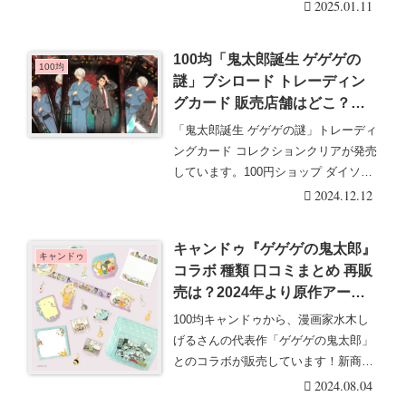
2025.01.11
100均「鬼太郎誕生 ゲゲゲの
100均
謎」ブシロード トレーディン
グカード 販売店舗はどこ？ダ
イソー セリア キャンドゥも！
「鬼太郎誕生 ゲゲゲの謎」トレーディ
全28種類！
ングカード コレクションクリアが発売
しています。100円ショップ ダイソ
ー、セリア、・・・続きを読む
2024.12.12
キャンドゥ『ゲゲゲの鬼太郎』
キャンドゥ
コラボ 種類 口コミまとめ 再販
売は？2024年より原作アート
のグッズも新発売
100均キャンドゥから、漫画家水木し
げるさんの代表作「ゲゲゲの鬼太郎」
とのコラボが販売しています！新商品
も続々登場！鬼太・・・続きを読む
2024.08.04