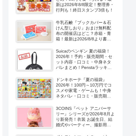
新は2026年8/8限定！整理券・
行列も！終日スタンプ3倍も！
牛乳石鹸『ブックカバー＆石
けん型しおり』おまけ無料配
布の開催店はどこ？赤箱・青
箱！最新は2026/8/8より書店
で実施！
Suicaのペンギン 夏の福袋！
2026年！予約・販売期間・セ
ット内容・口コミ・中身ネタ
バレまとめ！Penstaラッキー
バッグ2026Summerが
2026/8/8より新発売！
ドンキホーテ『夏の福袋』
2026年！100円～10万円でコ
スメや家電・ゲームも！中身
ネタバレ・口コミ・販売期
間・チラシ！取扱店はどこ？
3COINS『ペット アニバーサ
リー』シリーズが2026年8月よ
り新発売！衣装 お誕生日、結
婚式やパーティー、撮影用グ
ッズも！