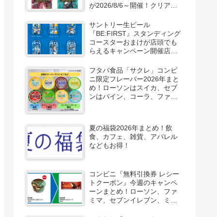
が2026/8/6～開催！クリアカ
ード付き明治チョコも新発
売！
サントリー生ビール
『BE:FIRST』スタンディング
コースターおまけが店頭でも
らえるキャンペーン開催店は
どこ？2026/8/4～コンビニ限
定で6種類！見分け方！セブ
フタバ食品「サクレ」コンビ
ン、ファミマ、ローソン、デ
ニ限定フレーバー2026年まと
イリーヤマザキ、ミニストッ
め！ローソンはスイカ、セブ
プなどで！クーラーバッグ
ンはパイン、コーラ、ファミ
も！
マはソルティライチ！種類・
口コミ！
夏の福袋2026年まとめ！飲
食、カフェ、雑貨、アパレル
などもお得！
コンビニ『無料引換券 レシー
トクーポン』今週のキャンペ
ーンまとめ！ローソン、ファ
ミマ、セブンイレブン、ミニ
ストップも！