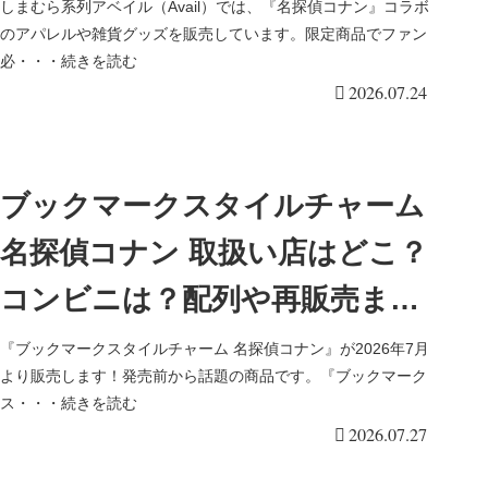
とめ！取扱店はどこ？ポーチ付
しまむら系列アベイル（Avail）では、『名探偵コナン』コラボ
のアパレルや雑貨グッズを販売しています。限定商品でファン
きエコバッグが2026/7/25より
必・・・続きを読む
2026.07.24
新発売！
ブックマークスタイルチャーム
名探偵コナン 取扱い店はどこ？
コンビニは？配列や再販売まと
め！フラゲは？イオン、ローソ
『ブックマークスタイルチャーム 名探偵コナン』が2026年7月
より販売します！発売前から話題の商品です。『ブックマーク
ンも！全8種類！
ス・・・続きを読む
2026.07.27