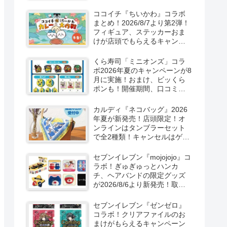
取扱店舗はどこ？東方
LostWordのプラモ風アクキ
ココイチ『ちいかわ』コラボ
ー、カラビナ、クリアファイ
まとめ！2026/8/7より第2弾！
ルが2026/8/7より新発売！
フィギュア、ステッカーおま
けが店頭でもらえるキャンペ
ーン！抽選でグッズも当た
る！
くら寿司「ミニオンズ」コラ
ボ2026年夏のキャンペーンが8
月に実施！おまけ、ビッくら
ポンも！開催期間、口コミ、
売り切れまとめ！
カルディ『ネコバッグ』2026
年夏が新発売！店頭限定！オ
ンラインはタンブラーセット
で全2種類！キャンセルはゲリ
ラ販売も実施！
セブンイレブン『mojojojo』コ
ラボ！ぎゅぎゅっとハンカ
チ、ヘアバンドの限定グッズ
が2026/8/6より新発売！取扱
店はどこ？シークレットも！
セブンイレブン『ゼンゼロ』
コラボ！クリアファイルのお
まけがもらえるキャンペーン