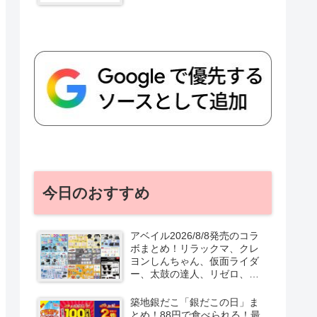
今日のおすすめ
アベイル2026/8/8発売のコラ
ボまとめ！リラックマ、クレ
ヨンしんちゃん、仮面ライダ
ー、太鼓の達人、リゼロ、テ
ニプリ、スターウォーズも♡
口コミ、入荷数、行列、売り
築地銀だこ「銀だこの日」ま
切れ、整理券は？
とめ！88円で食べられる！最