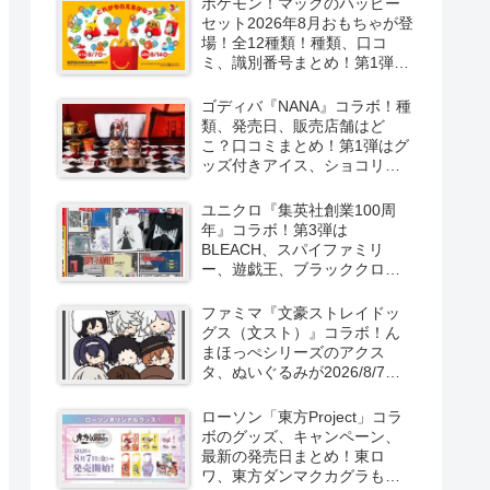
ポケモン！マックのハッピー
セット2026年8月おもちゃが登
場！全12種類！種類、口コ
ミ、識別番号まとめ！第1弾は
8月7日より！
ゴディバ『NANA』コラボ！種
類、発売日、販売店舗はど
こ？口コミまとめ！第1弾はグ
ッズ付きアイス、ショコリキ
サー、タンブラーが2026/8/7
より新発売！第2弾は限定チョ
ユニクロ『集英社創業100周
コレートなどが2026年10月？
年』コラボ！第3弾は
再販売は？
BLEACH、スパイファミリ
ー、遊戯王、ブラッククロー
バー、マッシュルの5作品13柄
の半袖Tシャツが2026/8/7より
ファミマ『文豪ストレイドッ
新発売！
グス（文スト）』コラボ！ん
まほっぺシリーズのアクス
タ、ぬいぐるみが2026/8/7～
新発売！取扱店はどこ？
ローソン「東方Project」コラ
ボのグッズ、キャンペーン、
最新の発売日まとめ！東ロ
ワ、東方ダンマクカグラも！