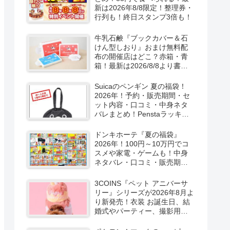
新は2026年8/8限定！整理券・
行列も！終日スタンプ3倍も！
牛乳石鹸『ブックカバー＆石
けん型しおり』おまけ無料配
布の開催店はどこ？赤箱・青
箱！最新は2026/8/8より書店
で実施！
Suicaのペンギン 夏の福袋！
2026年！予約・販売期間・セ
ット内容・口コミ・中身ネタ
バレまとめ！Penstaラッキー
バッグ2026Summerが
2026/8/8より新発売！
ドンキホーテ『夏の福袋』
2026年！100円～10万円でコ
スメや家電・ゲームも！中身
ネタバレ・口コミ・販売期
間・チラシ！取扱店はどこ？
3COINS『ペット アニバーサ
リー』シリーズが2026年8月よ
り新発売！衣装 お誕生日、結
婚式やパーティー、撮影用グ
ッズも！