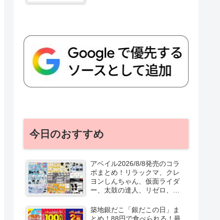
今日のおすすめ
アベイル2026/8/8発売のコラ
ボまとめ！リラックマ、クレ
ヨンしんちゃん、仮面ライダ
ー、太鼓の達人、リゼロ、テ
ニプリ、スターウォーズも♡
口コミ、入荷数、行列、売り
築地銀だこ「銀だこの日」ま
切れ、整理券は？
とめ！88円で食べられる！最