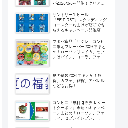
が2026/8/6～開催！クリアカ
ード付き明治チョコも新発
売！
サントリー生ビール
『BE:FIRST』スタンディング
コースターおまけが店頭でも
らえるキャンペーン開催店は
どこ？2026/8/4～コンビニ限
定で6種類！見分け方！セブ
フタバ食品「サクレ」コンビ
ン、ファミマ、ローソン、デ
ニ限定フレーバー2026年まと
イリーヤマザキ、ミニストッ
め！ローソンはスイカ、セブ
プなどで！クーラーバッグ
ンはパイン、コーラ、ファミ
も！
マはソルティライチ！種類・
口コミ！
夏の福袋2026年まとめ！飲
食、カフェ、雑貨、アパレル
などもお得！
コンビニ『無料引換券 レシー
トクーポン』今週のキャンペ
ーンまとめ！ローソン、ファ
ミマ、セブンイレブン、ミニ
ストップも！