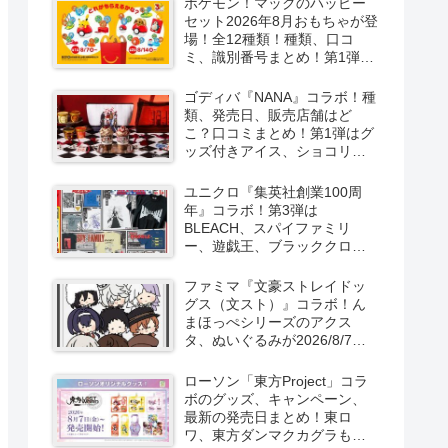
ポケモン！マックのハッピー
セット2026年8月おもちゃが登
場！全12種類！種類、口コ
ミ、識別番号まとめ！第1弾は
8月7日より！
ゴディバ『NANA』コラボ！種
類、発売日、販売店舗はど
こ？口コミまとめ！第1弾はグ
ッズ付きアイス、ショコリキ
サー、タンブラーが2026/8/7
より新発売！第2弾は限定チョ
ユニクロ『集英社創業100周
コレートなどが2026年10月？
年』コラボ！第3弾は
再販売は？
BLEACH、スパイファミリ
ー、遊戯王、ブラッククロー
バー、マッシュルの5作品13柄
の半袖Tシャツが2026/8/7より
ファミマ『文豪ストレイドッ
新発売！
グス（文スト）』コラボ！ん
まほっぺシリーズのアクス
タ、ぬいぐるみが2026/8/7～
新発売！取扱店はどこ？
ローソン「東方Project」コラ
ボのグッズ、キャンペーン、
最新の発売日まとめ！東ロ
ワ、東方ダンマクカグラも！