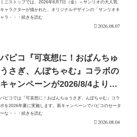
新発売！入荷時間は何時？オン
ミニストップでは、2026年8月7日（金）～サンリオの大人気
キャラクターが描かれた、オリジナルデザインの「サンリオキ
ライン先行販売も実施！キティ
ャラ・・・続きを読む
2026.08.07
&ダニエル、マイメロ＆クロミ
の2種類！
パピコ『可哀想に！おぱんちゅ
うさぎ、んぽちゃむ』コラボの
キャンペーンが2026/8/4より開
催！店頭でおまけがもらえるキ
パピコでは『可哀想に！おぱんちゅうさぎ、んぽちゃむ』コラ
ボを2026年夏に実施します。新キャンペーンでパピコのセータ
ャンペーンは？セーターも？口
ーな・・・続きを読む
2026.08.04
コミ、種類まとめ！