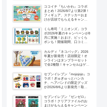
取扱店舗はどこ？東方
LostWordのプラモ風アクキ
ココイチ『ちいかわ』コラボ
ー、カラビナ、クリアファイ
まとめ！2026/8/7より第2弾！
ルが2026/8/7より新発売！
フィギュア、ステッカーおま
けが店頭でもらえるキャンペ
ーン！抽選でグッズも当た
る！
くら寿司「ミニオンズ」コラ
ボ2026年夏のキャンペーンが8
月に実施！おまけ、ビッくら
ポンも！開催期間、口コミ、
売り切れまとめ！
カルディ『ネコバッグ』2026
年夏が新発売！店頭限定！オ
ンラインはタンブラーセット
で全2種類！キャンセルはゲリ
ラ販売も実施！
セブンイレブン『mojojojo』コ
ラボ！ぎゅぎゅっとハンカ
チ、ヘアバンドの限定グッズ
が2026/8/6より新発売！取扱
店はどこ？シークレットも！
セブンイレブン『ゼンゼロ』
コラボ！クリアファイルのお
まけがもらえるキャンペーン