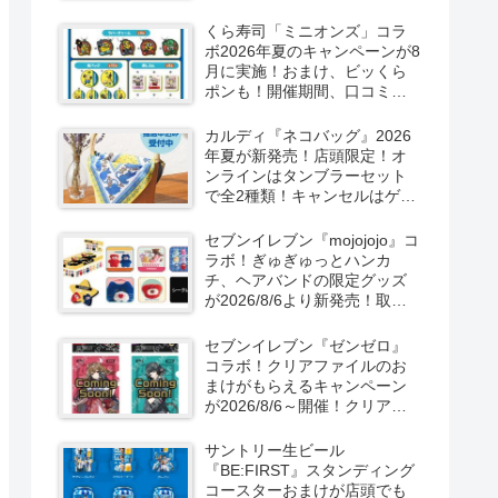
ーン！抽選でグッズも当た
る！
くら寿司「ミニオンズ」コラ
ボ2026年夏のキャンペーンが8
月に実施！おまけ、ビッくら
ポンも！開催期間、口コミ、
売り切れまとめ！
カルディ『ネコバッグ』2026
年夏が新発売！店頭限定！オ
ンラインはタンブラーセット
で全2種類！キャンセルはゲリ
ラ販売も実施！
セブンイレブン『mojojojo』コ
ラボ！ぎゅぎゅっとハンカ
チ、ヘアバンドの限定グッズ
が2026/8/6より新発売！取扱
店はどこ？シークレットも！
セブンイレブン『ゼンゼロ』
コラボ！クリアファイルのお
まけがもらえるキャンペーン
が2026/8/6～開催！クリアカ
ード付き明治チョコも新発
売！
サントリー生ビール
『BE:FIRST』スタンディング
コースターおまけが店頭でも