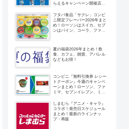
らえるキャンペーン開催店は
どこ？2026/8/4～コンビニ限
定で6種類！見分け方！セブ
フタバ食品「サクレ」コンビ
ン、ファミマ、ローソン、デ
ニ限定フレーバー2026年まと
イリーヤマザキ、ミニストッ
め！ローソンはスイカ、セブ
プなどで！クーラーバッグ
ンはパイン、コーラ、ファミ
も！
マはソルティライチ！種類・
口コミ！
夏の福袋2026年まとめ！飲
食、カフェ、雑貨、アパレル
などもお得！
コンビニ『無料引換券 レシー
トクーポン』今週のキャンペ
ーンまとめ！ローソン、ファ
ミマ、セブンイレブン、ミニ
ストップも！
しまむら『アニメ・キャラ』
コラボ！発売日スケジュール
まとめ！最新のラインナッ
プ・再販