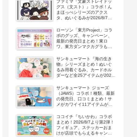
ファミマ『文豪ストレイドッ
新発売！
グス（文スト）』コラボ！ん
まほっぺシリーズのアクス
タ、ぬいぐるみが2026/8/7～
新発売！取扱店はどこ？
ローソン「東方Project」コラ
ボのグッズ、キャンペーン、
最新の発売日まとめ！東ロ
ワ、東方ダンマクカグラも！
取扱店舗はどこ？東方
LostWordのプラモ風アクキ
サンキューマート『海の生き
ー、カラビナ、クリアファイ
物』シリーズまとめ！ぬいぐ
ルが2026/8/7より新発売！
るみ用着ぐるみ、カードホル
ダーなど全25アイテムが2026
年8月より新発売！サイズ、口
コミ！
サンキューマート ジョーズ
（JAWS）コラボ！種類、最新
の発売日、口コミまとめ！サ
メがカワイイ11アイテムが
2026年夏より新発売！
ココイチ『ちいかわ』コラボ
まとめ！2026/8/7より第2弾！
フィギュア、ステッカーおま
けが店頭でもらえるキャンペ