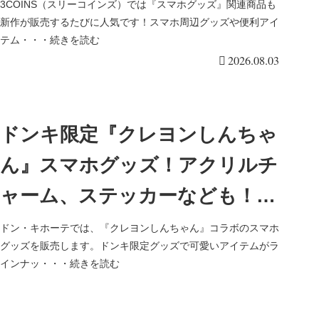
ー、ストラップが2026/8/7より
3COINS（スリーコインズ）では『スマホグッズ』関連商品も
新作が販売するたびに人気です！スマホ周辺グッズや便利アイ
新発売！
テム・・・続きを読む
2026.08.03
ドンキ限定『クレヨンしんちゃ
ん』スマホグッズ！アクリルチ
ャーム、ステッカーなども！販
売店はどこ？
ドン・キホーテでは、『クレヨンしんちゃん』コラボのスマホ
グッズを販売します。ドンキ限定グッズで可愛いアイテムがラ
インナッ・・・続きを読む