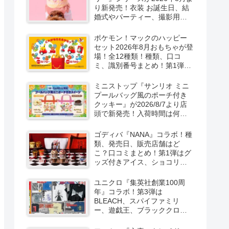
り新発売！衣装 お誕生日、結
婚式やパーティー、撮影用グ
ッズも！
ポケモン！マックのハッピー
セット2026年8月おもちゃが登
場！全12種類！種類、口コ
ミ、識別番号まとめ！第1弾は
8月7日より！
ミニストップ『サンリオ ミニ
プールバッグ風のポーチ付き
クッキー』が2026/8/7より店
頭で新発売！入荷時間は何
時？オンライン先行販売も実
施！キティ&ダニエル、マイメ
ゴディバ『NANA』コラボ！種
ロ＆クロミの2種類！
類、発売日、販売店舗はど
こ？口コミまとめ！第1弾はグ
ッズ付きアイス、ショコリキ
サー、タンブラーが2026/8/7
より新発売！第2弾は限定チョ
ユニクロ『集英社創業100周
コレートなどが2026年10月？
年』コラボ！第3弾は
再販売は？
BLEACH、スパイファミリ
ー、遊戯王、ブラッククロー
バー、マッシュルの5作品13柄
の半袖Tシャツが2026/8/7より