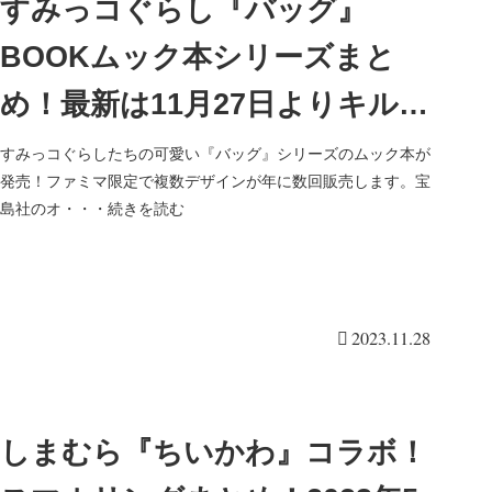
すみっコぐらし『バッグ』
BOOKムック本シリーズまと
め！最新は11月27日よりキルテ
ィングバッグが2種類登場！雑
すみっコぐらしたちの可愛い『バッグ』シリーズのムック本が
発売！ファミマ限定で複数デザインが年に数回販売します。宝
誌付録！ファミマ限定！先行販
島社のオ・・・続きを読む
売も！
2023.11.28
しまむら『ちいかわ』コラボ！