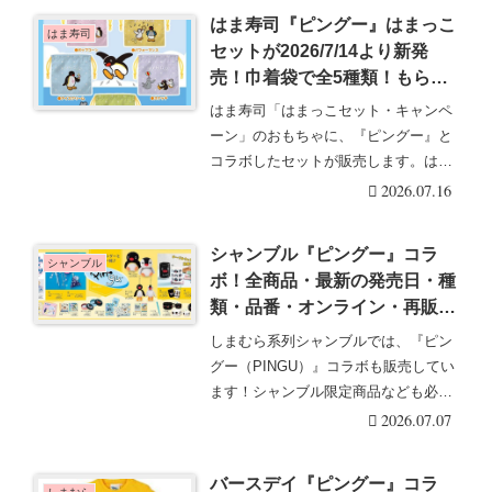
はま寿司『ピングー』はまっこ
はま寿司
セットが2026/7/14より新発
売！巾着袋で全5種類！もらい
方、シークレットは無し！大人
はま寿司「はまっこセット・キャンペ
も注文できる！
ーン」のおもちゃに、『ピングー』と
コラボしたセットが販売します。はま
寿司『ピングー』コ・・・続きを読む
2026.07.16
シャンブル『ピングー』コラ
シャンブル
ボ！全商品・最新の発売日・種
類・品番・オンライン・再販ま
とめ！取扱店はどこ？雑貨グッ
しまむら系列シャンブルでは、『ピン
ズ、タキシードサムのコラボも
グー（PINGU）』コラボも販売してい
2026/7/8より新発売！
ます！シャンブル限定商品なども必見
です！シャンブ・・・続きを読む
2026.07.07
バースデイ『ピングー』コラ