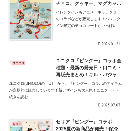
チョコ、クッキー、マグカップ
なども！販売店舗はどこ？オン
バレンタインもアニメ・キャラクター
ライン通販も！種類・発売日・
のコラボなどが販売します！バレンタ
評判・口コミ！
イン限定のチョコレートがいっぱいで
す。『ピングー』コ・・・続きを読む
2026.01.21
ユニクロ『ピングー』コラボ全
ユニクロ
種類・最新の発売日・口コミ・
再販売まとめ！キルトパジャマ
が2025年9月より新発売！
ユニクロ(UNIQLO)の「UT」から、『ピングー』コラボのアイテム
が定期的に販売しています！新デザインも大人気！ユニク・・・
続きを読む
2025.07.07
セリア『ピングー』コラボ
セリア
2025夏の新商品が発売！保冷