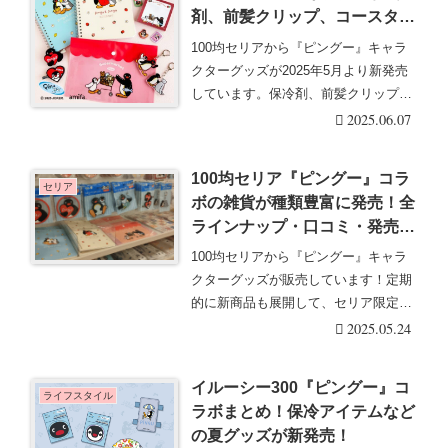
剤、前髪クリップ、コースタ
ー、キーチェーン、ノート、巾
100均セリアから『ピングー』キャラ
着バッグ、メイク用パフ、ステ
クターグッズが2025年5月より新発売
ーショナリーも！種類、口コミ
しています。保冷剤、前髪クリップ、
まとめ！
コースター、・・・続きを読む
2025.06.07
100均セリア『ピングー』コラ
セリア
ボの雑貨が種類豊富に発売！全
ラインナップ・口コミ・発売
日！2025年夏はスーパーマー
100均セリアから『ピングー』キャラ
ケット柄のグッズなどが新発
クターグッズが販売しています！定期
売！
的に新商品も展開して、セリア限定の
可愛い雑貨がライ・・・続きを読む
2025.05.24
イルーシー300『ピングー』コ
ライフスタイル
ラボまとめ！保冷アイテムなど
の夏グッズが新発売！