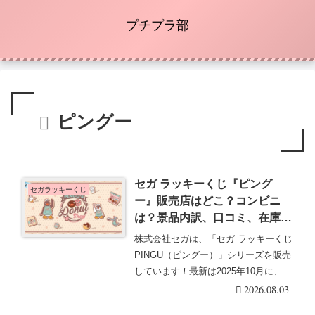
プチプラ部
ピングー
セガ ラッキーくじ『ピング
セガラッキーくじ
ー』販売店はどこ？コンビニ
は？景品内訳、口コミ、在庫、
売り切れまとめ！PINGU’S
株式会社セガは、「セガ ラッキーくじ
Donut Shopで2026/10に新発
PINGU（ピングー）」シリーズを販売
売！
しています！最新は2025年10月に、ピ
ング・・・続きを読む
2026.08.03