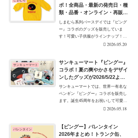
しまむら
ボ！全商品・最新の発売日・種
類・品番・オンライン・再販ま
とめ！取扱店はどこ？ラッシュ
しまむら系列バースデイでは『ピング
ガード、ハーフパンツのスイム
ー』コラボのグッズを販売していま
ウェアが2026/5/20より新発
す！可愛い子供服がラインナップ！バ
売！
ースデイ『ピングー』・・・続きを読
2026.05.20
む
サンキューマート『ピングー』
サンキューマート
コラボ！夏の爽やかさをデザイ
ンしたグッズが2026/5/22より
新発売！
サンキューマートでは、世界一有名な
ペンギン『ピングー』コラボを販売し
ます。誕生45周年をお祝いして可愛い
雑貨アイテムが充・・・続きを読む
2026.05.18
【ピングー】バレンタイン
バレンタイン
2026年まとめ！トランク缶、