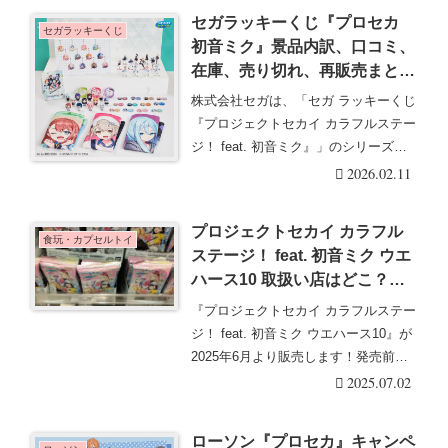
セガラッキーくじ『プロセカ
セガラッキーくじ
初音ミク』景品内訳、口コミ、
在庫、売り切れ、再販売まと
め！販売店はどこ？コンビニ
株式会社セガは、「セガ ラッキーくじ
は？プロジェクトセカイ カラ
『プロジェクトセカイ カラフルステー
フルステージ！feat. 初音ミク
ジ！ feat. 初音ミク』」のシリーズを
Vol.7が2026年2月に新発売！
販売し・・・続きを読む
2026.02.11
プロジェクトセカイ カラフル
食玩・カプセルトイ
ステージ！ feat. 初音ミク ウエ
ハース10 取扱い店はどこ？コ
ンビニは？配列や再販売まと
『プロジェクトセカイ カラフルステー
め！フラゲは？イオン、ローソ
ジ！ feat. 初音ミク ウエハース10』が
ンも！メタリックプラカードは
2025年6月より販売します！発売前
全25種類！
か・・・続きを読む
2025.07.02
ローソン『プロセカ』キャンペ