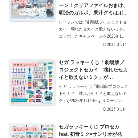
ローソン
ーン！クリアファイルおまけ、
明治のガルボ、果汁グミはポス
ター付き！グッズの店頭販売
ローソンでは『劇場版プロジェクトセ
も！口コミ、売り切れまとめ！
カイ 壊れたセカイと歌えないミク』
コラボしたキャンペーンを2025年1月
14日(火)よ・・・続きを読む
2025.01.14
セガ ラッキーくじ「劇場版プ
セガラッキーくじ
ロジェクトセカイ 壊れたセカ
イと歌えないミク」が
2025/1/14～新発売！販売店は
セガ ラッキーくじ「劇場版プロジェク
どこ？口コミ、売り切れまと
トセカイ 壊れたセカイと歌えないミ
め！ローソン、HMVも！
ク」が2025年1月14日よりローソンな
どで販売し・・・続きを読む
2025.01.14
セガラッキーくじ プロセカ
セガラッキーくじ
feat. 初音ミク×サンリオが発