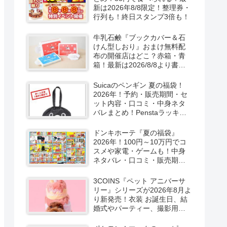
新は2026年8/8限定！整理券・
行列も！終日スタンプ3倍も！
牛乳石鹸『ブックカバー＆石
けん型しおり』おまけ無料配
布の開催店はどこ？赤箱・青
箱！最新は2026/8/8より書店
で実施！
Suicaのペンギン 夏の福袋！
2026年！予約・販売期間・セ
ット内容・口コミ・中身ネタ
バレまとめ！Penstaラッキー
バッグ2026Summerが
2026/8/8より新発売！
ドンキホーテ『夏の福袋』
2026年！100円～10万円でコ
スメや家電・ゲームも！中身
ネタバレ・口コミ・販売期
間・チラシ！取扱店はどこ？
3COINS『ペット アニバーサ
リー』シリーズが2026年8月よ
り新発売！衣装 お誕生日、結
婚式やパーティー、撮影用グ
ッズも！