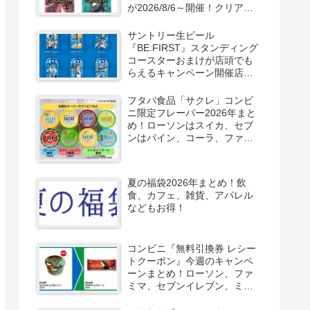
が2026/8/6～開催！クリアカ
ード付き明治チョコも新発
売！
サントリー生ビール
『BE:FIRST』スタンディング
コースターおまけが店頭でも
らえるキャンペーン開催店は
どこ？2026/8/4～コンビニ限
定で6種類！見分け方！セブ
フタバ食品「サクレ」コンビ
ン、ファミマ、ローソン、デ
ニ限定フレーバー2026年まと
イリーヤマザキ、ミニストッ
め！ローソンはスイカ、セブ
プなどで！クーラーバッグ
ンはパイン、コーラ、ファミ
も！
マはソルティライチ！種類・
口コミ！
夏の福袋2026年まとめ！飲
食、カフェ、雑貨、アパレル
などもお得！
コンビニ『無料引換券 レシー
トクーポン』今週のキャンペ
ーンまとめ！ローソン、ファ
ミマ、セブンイレブン、ミニ
ストップも！