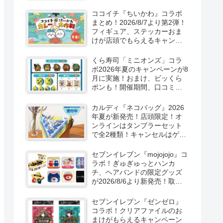
取扱店舗はどこ？東方
LostWordのプラモ風アクキ
ココイチ『ちいかわ』コラボ
ー、カラビナ、クリアファイ
まとめ！2026/8/7より第2弾！
ルが2026/8/7より新発売！
フィギュア、ステッカーおま
けが店頭でもらえるキャンペ
ーン！抽選でグッズも当た
る！
くら寿司「ミニオンズ」コラ
ボ2026年夏のキャンペーンが8
月に実施！おまけ、ビッくら
ポンも！開催期間、口コミ、
売り切れまとめ！
カルディ『ネコバッグ』2026
年夏が新発売！店頭限定！オ
ンラインはタンブラーセット
で全2種類！キャンセルはゲリ
ラ販売も実施！
セブンイレブン『mojojojo』コ
ラボ！ぎゅぎゅっとハンカ
チ、ヘアバンドの限定グッズ
が2026/8/6より新発売！取扱
店はどこ？シークレットも！
セブンイレブン『ゼンゼロ』
コラボ！クリアファイルのお
まけがもらえるキャンペーン