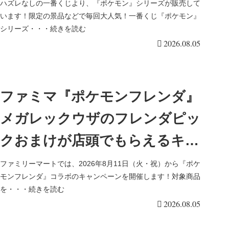
め！最新はポケモンマスターズ
ハズレなしの一番くじより、『ポケモン』シリーズが販売して
います！限定の景品などで毎回大人気！一番くじ『ポケモン』
EX 7周年が2026/8/29より新発
シリーズ・・・続きを読む
2026.08.05
売！
ファミマ『ポケモンフレンダ』
メガレックウザのフレンダピッ
クおまけが店頭でもらえるキャ
ンペーンが2026/8/11より開催！
ファミリーマートでは、2026年8月11日（火・祝）から『ポケ
モンフレンダ』コラボのキャンペーンを開催します！対象商品
対象商品はファミマルスイー
を・・・続きを読む
2026.08.05
ツ！