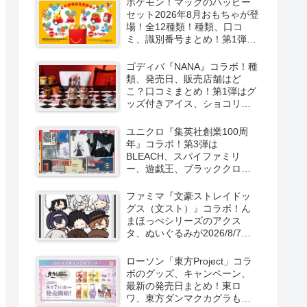
ポケモン！マックのハッピー
セット2026年8月おもちゃが登
場！全12種類！種類、口コ
ミ、識別番号まとめ！第1弾は
8月7日より！
ゴディバ『NANA』コラボ！種
類、発売日、販売店舗はど
こ？口コミまとめ！第1弾はグ
ッズ付きアイス、ショコリキ
サー、タンブラーが2026/8/7
より新発売！第2弾は限定チョ
ユニクロ『集英社創業100周
コレートなどが2026年10月？
年』コラボ！第3弾は
再販売は？
BLEACH、スパイファミリ
ー、遊戯王、ブラッククロー
バー、マッシュルの5作品13柄
の半袖Tシャツが2026/8/7より
ファミマ『文豪ストレイドッ
新発売！
グス（文スト）』コラボ！ん
まほっぺシリーズのアクス
タ、ぬいぐるみが2026/8/7～
新発売！取扱店はどこ？
ローソン「東方Project」コラ
ボのグッズ、キャンペーン、
最新の発売日まとめ！東ロ
ワ、東方ダンマクカグラも！