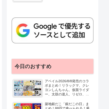
今日のおすすめ
アベイル2026/8/8発売のコラ
ボまとめ！リラックマ、クレ
ヨンしんちゃん、仮面ライダ
ー、太鼓の達人、リゼロ、テ
ニプリ、スターウォーズも♡
口コミ、入荷数、行列、売り
築地銀だこ「銀だこの日」ま
切れ、整理券は？
とめ！88円で食べられる！最