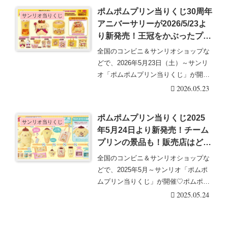
ポムポムプリン当りくじ30周年
サンリオ当りくじ
アニバーサリーが2026/5/23よ
り新発売！王冠をかぶったプリ
ンの景品も！販売店はどこ？口
全国のコンビニ＆サンリオショップな
コミ、売り切れ！
どで、2026年5月23日（土）～サンリ
オ「ポムポムプリン当りくじ」が開催
♡チームプリ・・・続きを読む
2026.05.23
ポムポムプリン当りくじ2025
サンリオ当りくじ
年5月24日より新発売！チーム
プリンの景品も！販売店はど
こ？口コミ、売り切れ！
全国のコンビニ＆サンリオショップな
どで、2025年5月～サンリオ「ポムポ
ムプリン当りくじ」が開催♡ポムポム
プリンとかわい・・・続きを読む
2025.05.24