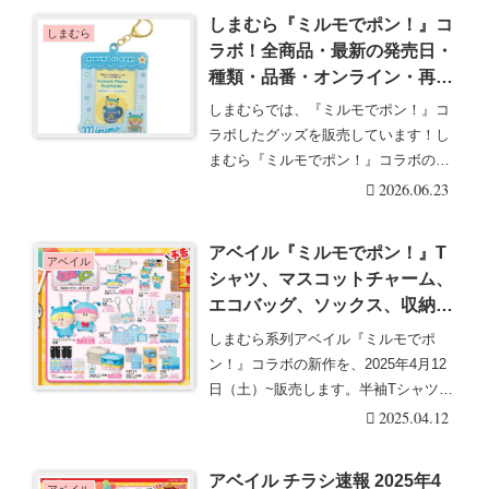
しまむら『ミルモでポン！』コ
しまむら
ラボ！全商品・最新の発売日・
種類・品番・オンライン・再販
まとめ！取扱店はどこ？キーホ
しまむらでは、『ミルモでポン！』コ
ルダー、ミニフォトアルバムが
ラボしたグッズを販売しています！し
2026/6/25より新発売！
まむら『ミルモでポン！』コラボの発
売日、ラインナップ・・・続きを読む
2026.06.23
アベイル『ミルモでポン！』T
アベイル
シャツ、マスコットチャーム、
エコバッグ、ソックス、収納ボ
ックスなどが2025/4/12より新
しまむら系列アベイル『ミルモでポ
発売！口コミ、売り切れ、入荷
ン！』コラボの新作を、2025年4月12
数、販売状況まとめ！
日（土）~販売します。半袖Tシャツ、
チャーム、エ・・・続きを読む
2025.04.12
アベイル チラシ速報 2025年4