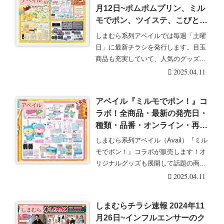
アベイル
月12日~ポムポムプリン、ミル
モでポン、ツイステ、こびとづ
かんコラボも新発売！
しまむら系列アベイルでは毎週「土曜
日」に最新チラシを発行します。目玉
商品も充実していて、人気のグッズは
発売後即売り切れに・・・続きを読む
2025.04.11
アベイル『ミルモでポン！』コ
アベイル
ラボ！全商品・最新の発売日・
種類・品番・オンライン・再販
まとめ！取扱店はどこ？半袖T
しまむら系列アベイル（Avail）『ミル
シャツ、チャーム、エコバッ
モでポン！』コラボが販売します！オ
グ、ソックス、収納ボックスな
リジナルグッズも展開して話題の商品
どが2025/4/12より新発売！
です！アベイ・・・続きを読む
2025.04.11
しまむらチラシ速報 2024年11
しまむら
月26日~インフルエンサーのク