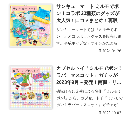
サンキューマート ミルモでポ
サンキューマート
ン！コラボ 23種類のグッズが
大人気！口コミまとめ！再販売
は？
サンキューマートでは『ミルモでポ
ン！』とコラボしたグッズを販売しま
す。平成ポップなデザインがたまらな
い！全23アイテムの・・・続きを読む
2024.04.26
カプセルトイ「ミルモでポン！
食玩・カプセルトイ
ラバーマスコット」ガチャが
2023年9月～発売！南楓・リル
ム・ムルモ・ヤシチなど5種類
篠塚ひろむ先生による名作「ミルモで
♡
ポン!」から、カプセルトイ『ミルモで
ポン！ラバーマスコット』ガチャが
2023年9月末よ・・・続きを読む
2023.10.03