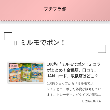
プチプラ部
ミルモでポン！
100均『ミルモでポン！』コラ
100均
ボまとめ！全種類、口コミ、
JANコード、取扱店はどこ？ダ
イソー、セリア、キャンドゥ
100円ショップから『ミルモでポ
も！ブラインドランダムのグッ
ン！』とコラボした雑貨が販売してい
ズ！原作柄も！
ます。トレーディングタイプの商品が
大型コラボとして登場・・・続きを読
2026.07.06
む