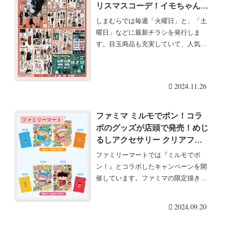
リスマスコーデ！イモちゃん、
MUMU、Coco、KAORU、
しまむらでは毎週「火曜日」と、「土
makiも！アニメ、キャラクタ
曜日」などに最新チラシを発行しま
ーのコラボも充実！
す。目玉商品も充実していて、人気の
グッズは発売後即売り・・・続きを読
む
2024.11.26
ファミマ ミルモでポン！コラ
ファミリーマート
ボのグッズが店頭で発売！めじ
るしアクセサリー クリアファ
イルセット！口コミ 売り切れ
ファミリーマートでは『ミルモでポ
まとめ！
ン！』とコラボしたキャンペーンを開
催しています。ファミマの限定描き下
ろしで、グッズやおま・・・続きを読
む
2024.09.20