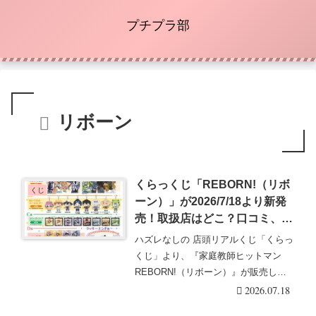
プチプラ部
リボーン
くらっくじ「REBORN!（リボ
くじ
ーン）」が2026/7/18より新発
売！取扱店はどこ？口コミ、売
り切れまとめ！デコラファッシ
ハズレなしの 店頭リアルくじ「くらっ
ョンの景品！
くじ」より、『家庭教師ヒットマン
REBORN!（リボーン）』が販売しま
す！描き起こし・・・続きを読む
2026.07.18