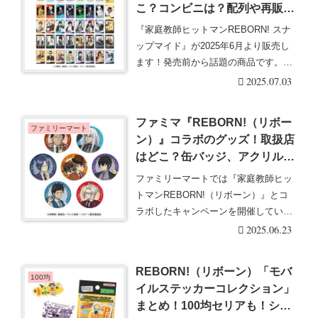
こ？コンビニは？配列や再販売
まとめ！フラゲは？イオン、ロ
『家庭教師ヒットマンREBORN! スナ
ーソンも！カードは全48種類！
ップマイド』が2025年6月より販売し
ます！発売前から話題の商品です。
『家庭教師・・・続きを読む
2025.07.03
ファミマ『REBORN!（リボー
ファミリーマート
ン）』コラボのグッズ！取扱店
はどこ？缶バッジ、アクリルス
タンドがランダムのトレーディ
ファミリーマートでは『家庭教師ヒッ
ングで2025/7/3より店頭で新発
トマンREBORN!（リボーン）』とコ
売！
ラボしたキャンペーンを開催していま
す。ファミマの・・・続きを読む
2025.06.23
REBORN!（リボーン）「モバ
100均
イルステッカーコレクション」
まとめ！100均セリアも！シー