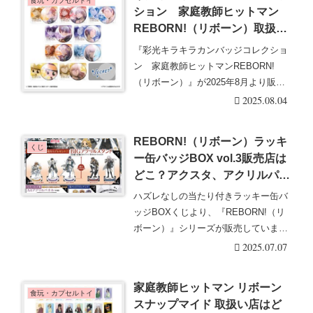
食玩・カプセルトイ
ション 家庭教師ヒットマン
REBORN!（リボーン）取扱い
店はどこ？コンビニは？配列や
『彩光キラキラカンバッジコレクショ
再販売まとめ！フラゲは？イオ
ン 家庭教師ヒットマンREBORN!
ン、ローソンも！缶バッジのシ
（リボーン）』が2025年8月より販売
ークレットは1種類！
します！発売・・・続きを読む
2025.08.04
REBORN!（リボーン）ラッキ
くじ
ー缶バッジBOX vol.3販売店は
どこ？アクスタ、アクリルパネ
ルの景品も！2025/7/5より新発
ハズレなしの当たり付きラッキー缶バ
売！
ッジBOXくじより、『REBORN!（リ
ボーン）』シリーズが販売していま
す！限定の景品・・・続きを読む
2025.07.07
家庭教師ヒットマン リボーン
食玩・カプセルトイ
スナップマイド 取扱い店はど