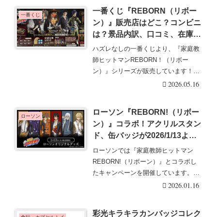
一番くじ『REBORN（リボー
一番くじ
ン）』販売店はどこ？コンビニ
は？景品内訳、口コミ、在庫、
売り切れまとめ！リング争奪戦
ハズレなしの一番くじより、『家庭教
がテーマで各キャラのリング
師ヒットマンREBORN！（リボー
も！しまむら系列アベイルでも
ン）』シリーズが販売しています！限
入荷！
定の景品などで毎回・・・続きを読む
2026.05.16
ローソン『REBORN!（リボー
ローソン
ン）』コラボ！アクリルスタン
ド、缶バッジが2026/1/13より
店頭で新発売！入荷数、口コ
ローソンでは『家庭教師ヒットマン
ミ、売り切れまとめ！取扱店は
REBORN!（リボーン）』とコラボし
どこ？オンラインではそのほか
たキャンペーンを開催しています。ロ
グッズも！
ーソンの限定描き・・・続きを読む
2026.01.16
彩光キラキラカンバッジコレク