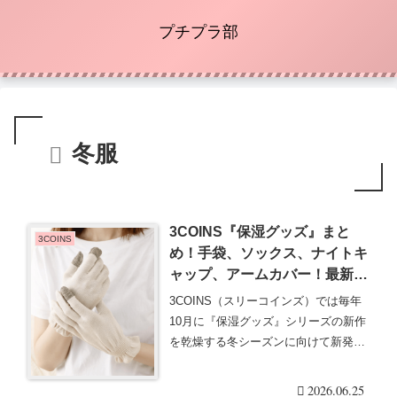
プチプラ部
冬服
3COINS『保湿グッズ』まと
3COINS
め！手袋、ソックス、ナイトキ
ャップ、アームカバー！最新は
シルク枕カバー、シルクナイト
3COINS（スリーコインズ）では毎年
キャップ、タオルフェイスマス
10月に『保湿グッズ』シリーズの新作
クが2025年10月頃より新発
を乾燥する冬シーズンに向けて新発売
売！
します！保湿・・・続きを読む
2026.06.25