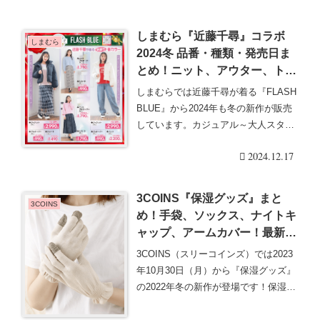
しまむら『近藤千尋』コラボ
しまむら
2024冬 品番・種類・発売日ま
とめ！ニット、アウター、トレ
ーナーなども！
しまむらでは近藤千尋が着る『FLASH
BLUE』から2024年も冬の新作が販売
しています。カジュアル～大人スタイ
ルまで・・・続きを読む
2024.12.17
3COINS『保湿グッズ』まと
3COINS
め！手袋、ソックス、ナイトキ
ャップ、アームカバー！最新は
2024年10月より冬のインナー
3COINS（スリーコインズ）では2023
あったかグッズも！
年10月30日（月）から『保湿グッズ』
の2022年冬の新作が登場です！保湿用
グ・・・続きを読む