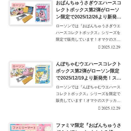
おぱんちゅうさぎウエハースコ
ローソン
レクトボックス第2弾がローソ
ン限定で2025/12/26より新発
売！ステッカーは全25種類でレ
ローソンでは『おぱんちゅうさぎウエ
アも！販売店舗はどこ？オンラ
ハースコレクトボックス』シリーズを
インはグッズも？
限定で販売しています！オマケのステ
ッカー付き商品です・・・続きを読む
2025.12.29
んぽちゃむウエハースコレクト
ローソン
ボックス第2弾がローソン限定
で2025/12/19より新発売！ステ
ッカーは全25種類でレアも！販
ローソンでは『んぽちゃむウエハース
売店舗はどこ？オンラインも？
コレクトボックス』シリーズを限定で
販売しています！オマケのステッカー
付き商品です！ステ・・・続きを読む
2025.12.29
ファミマ限定『おぱんちゅうさ
ファミリーマート