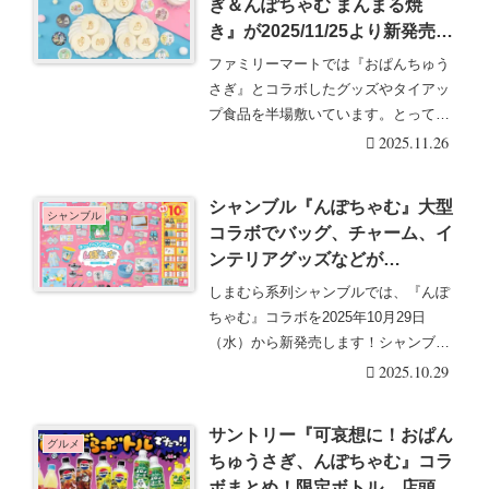
ぎ＆んぽちゃむ まんまる焼
き』が2025/11/25より新発売！
シールは全12種類！入荷の時間
ファミリーマートでは『おぱんちゅう
は？
さぎ』とコラボしたグッズやタイアッ
プ食品を半場敷いています。とっても
かわいいコラボで毎・・・続きを読む
2025.11.26
シャンブル『んぽちゃむ』大型
シャンブル
コラボでバッグ、チャーム、イ
ンテリアグッズなどが
2025/10/29より新発売！口コ
しまむら系列シャンブルでは、『んぽ
ミ、売り切れ、入荷数、販売状
ちゃむ』コラボを2025年10月29日
況まとめ！再販売は？シャンブ
（水）から新発売します！シャンブル
ル25周年企画第2弾！
限定商品などが・・・続きを読む
2025.10.29
サントリー『可哀想に！おぱん
グルメ
ちゅうさぎ、んぽちゃむ』コラ
ボまとめ！限定ボトル、店頭で