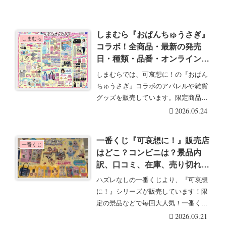
しまむら『おぱんちゅうさぎ』
しまむら
コラボ！全商品・最新の発売
日・種類・品番・オンライン・
再販まとめ！取扱店はどこ？り
しまむらでは、可哀想に！の『おぱん
ったいシールが2026/5/24より
ちゅうさぎ』コラボのアパレルや雑貨
新発売！
グッズを販売しています。限定商品で
ファン必見です。し・・・続きを読む
2026.05.24
一番くじ『可哀想に！』販売店
一番くじ
はどこ？コンビニは？景品内
訳、口コミ、在庫、売り切れま
とめ！最新えんじょい★スクー
ハズレなしの一番くじより、『可哀想
ルライフ！が2026/3/21より新
に！』シリーズが販売しています！限
発売！おぱんちゅうさぎ、んぽ
定の景品などで毎回大人気！一番くじ
ちゃむ！
『可哀想に！』シリ・・・続きを読む
2026.03.21