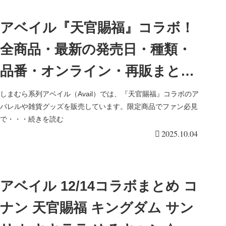
と花城のグッズも！口コミ、売
アベイル『天官賜福』コラボ！
り切れ、入荷数、販売状況まと
全商品・最新の発売日・種類・
め！オンラインで受注生産の再
品番・オンライン・再販まと
販売も実施！
め！取扱店はどこ？アパレル、
しまむら系列アベイル（Avail）では、『天官賜福』コラボのア
パレルや雑貨グッズを販売しています。限定商品でファン必見
グッズ、インテリアアイテムが
で・・・続きを読む
2025.10.04
2025/9/27より新発売！オンライ
ンで受注生産の再販売も実施！
アベイル 12/14コラボまとめ コ
ナン 天官賜福 キングダム サン