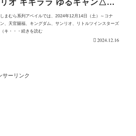
リオ キキララ ゆるキャン△な
ど♡口コミ 入荷数 行列 売り切
しまむら系列アベイルでは、2024年12月14日（土）～コナ
ン、天官賜福、キングダム、サンリオ、リトルツインスターズ
れ 整理券は？
（キ・・・続きを読む
2024.12.16
ンサーリンク