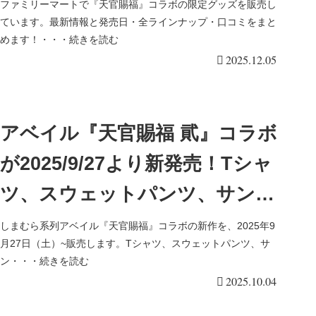
こ？屏風アクリルスタンド、ク
ファミリーマートで『天官賜福』コラボの限定グッズを販売し
ています。最新情報と発売日・全ラインナップ・口コミをまと
リアファイル2枚セットが
めます！・・・続きを読む
2025.12.05
2025/12/5より店頭で新発売！
アベイル『天官賜福 貮』コラボ
が2025/9/27より新発売！Tシャ
ツ、スウェットパンツ、サンダ
ルのアパレル、ぬいぐるみマス
しまむら系列アベイル『天官賜福』コラボの新作を、2025年9
月27日（土）~販売します。Tシャツ、スウェットパンツ、サ
コットチャーム、エコバッグ、
ン・・・続きを読む
2025.10.04
巾着、アクキー、タオル、クッ
ション、収納ボックスなど謝憐