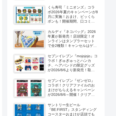
ーン！抽選でグッズも当た
る！
くら寿司「ミニオンズ」コラ
ボ2026年夏のキャンペーンが8
月に実施！おまけ、ビッくら
ポンも！開催期間、口コミ、
売り切れまとめ！
カルディ『ネコバッグ』2026
年夏が新発売！店頭限定！オ
ンラインはタンブラーセット
で全2種類！キャンセルはゲリ
ラ販売も実施！
セブンイレブン『mojojojo』コ
ラボ！ぎゅぎゅっとハンカ
チ、ヘアバンドの限定グッズ
が2026/8/6より新発売！取扱
店はどこ？シークレットも！
セブンイレブン『ゼンゼロ』
コラボ！クリアファイルのお
まけがもらえるキャンペーン
が2026/8/6～開催！クリアカ
ード付き明治チョコも新発
売！
サントリー生ビール
『BE:FIRST』スタンディング
コースターおまけが店頭でも