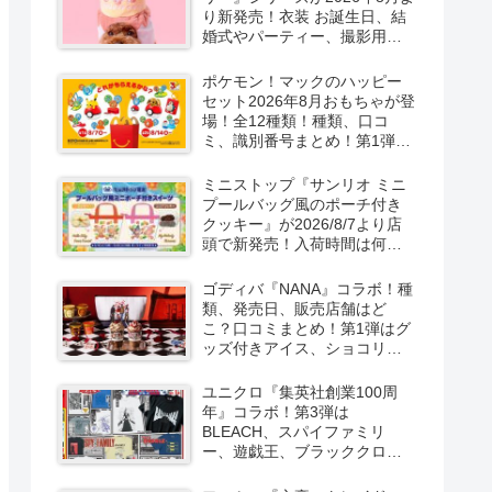
り新発売！衣装 お誕生日、結
婚式やパーティー、撮影用グ
ッズも！
ポケモン！マックのハッピー
セット2026年8月おもちゃが登
場！全12種類！種類、口コ
ミ、識別番号まとめ！第1弾は
8月7日より！
ミニストップ『サンリオ ミニ
プールバッグ風のポーチ付き
クッキー』が2026/8/7より店
頭で新発売！入荷時間は何
時？オンライン先行販売も実
施！キティ&ダニエル、マイメ
ゴディバ『NANA』コラボ！種
ロ＆クロミの2種類！
類、発売日、販売店舗はど
こ？口コミまとめ！第1弾はグ
ッズ付きアイス、ショコリキ
サー、タンブラーが2026/8/7
より新発売！第2弾は限定チョ
ユニクロ『集英社創業100周
コレートなどが2026年10月？
年』コラボ！第3弾は
再販売は？
BLEACH、スパイファミリ
ー、遊戯王、ブラッククロー
バー、マッシュルの5作品13柄
の半袖Tシャツが2026/8/7より