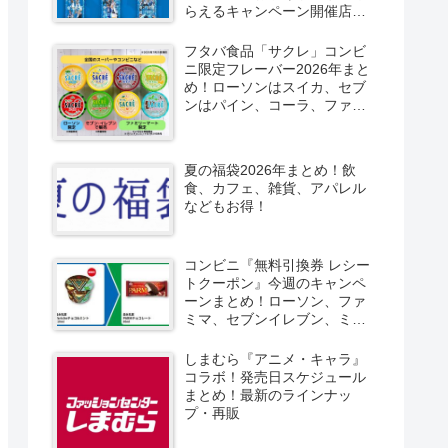
らえるキャンペーン開催店は
どこ？2026/8/4～コンビニ限
定で6種類！見分け方！セブ
フタバ食品「サクレ」コンビ
ン、ファミマ、ローソン、デ
ニ限定フレーバー2026年まと
イリーヤマザキ、ミニストッ
め！ローソンはスイカ、セブ
プなどで！クーラーバッグ
ンはパイン、コーラ、ファミ
も！
マはソルティライチ！種類・
口コミ！
夏の福袋2026年まとめ！飲
食、カフェ、雑貨、アパレル
などもお得！
コンビニ『無料引換券 レシー
トクーポン』今週のキャンペ
ーンまとめ！ローソン、ファ
ミマ、セブンイレブン、ミニ
ストップも！
しまむら『アニメ・キャラ』
コラボ！発売日スケジュール
まとめ！最新のラインナッ
プ・再販