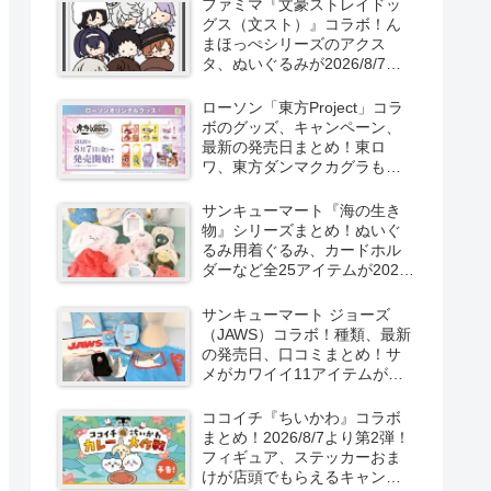
ファミマ『文豪ストレイドッ
新発売！
グス（文スト）』コラボ！ん
まほっぺシリーズのアクス
タ、ぬいぐるみが2026/8/7～
新発売！取扱店はどこ？
ローソン「東方Project」コラ
ボのグッズ、キャンペーン、
最新の発売日まとめ！東ロ
ワ、東方ダンマクカグラも！
取扱店舗はどこ？東方
LostWordのプラモ風アクキ
サンキューマート『海の生き
ー、カラビナ、クリアファイ
物』シリーズまとめ！ぬいぐ
ルが2026/8/7より新発売！
るみ用着ぐるみ、カードホル
ダーなど全25アイテムが2026
年8月より新発売！サイズ、口
コミ！
サンキューマート ジョーズ
（JAWS）コラボ！種類、最新
の発売日、口コミまとめ！サ
メがカワイイ11アイテムが
2026年夏より新発売！
ココイチ『ちいかわ』コラボ
まとめ！2026/8/7より第2弾！
フィギュア、ステッカーおま
けが店頭でもらえるキャンペ