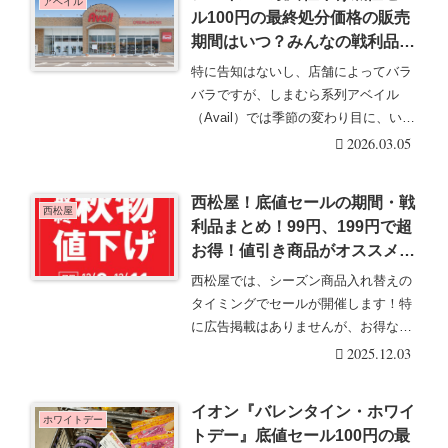
アベイル
ル100円の最終処分価格の販売
期間はいつ？みんなの戦利品・
口コミまとめ！最新2026年3月
特に告知はないし、店舗によってバラ
～冬物が値下げ！
バラですが、しまむら系列アベイル
（Avail）では季節の変わり目に、いろ
いろなアイテム・・・続きを読む
2026.03.05
西松屋！底値セールの期間・戦
西松屋
利品まとめ！99円、199円で超
お得！値引き商品がオススメ！
最新は2025年秋！
西松屋では、シーズン商品入れ替えの
タイミングでセールが開催します！特
に広告掲載はありませんが、お得な価
格になって大人気。・・・続きを読む
2025.12.03
イオン『バレンタイン・ホワイ
ホワイトデー
トデー』底値セール100円の最