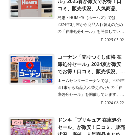
ル」2025春が激安でお得！口
コミ、販売状況、人気商品、赤
札まとめ！ニトリの穴場で！
島忠・HOME'S（ホームズ）では、
2024年3月末から商品入れ替えのため
の「在庫処分セール」を開催していま
す。在庫限り・・・続きを読む
2025.03.02
コーナン「売りつくし価格 在
ライフスタイル
庫処分セール」2024夏が激安
でお得！口コミ、販売状況、底
値、人気商品まとめ！開催店舗
ホームセンターコーナンでは、2024年
はどこ？
8月末から商品入れ替えのための「在
庫処分セール」を開催しています。在
庫限りで底値で・・・続きを読む
2024.08.22
ドンキ「プリキュア 在庫処分
ドンキ
セール」が激安！口コミ、販売
状況、底値、人気商品まとめ！