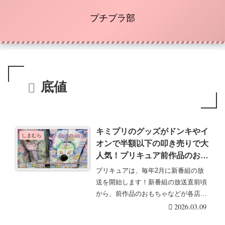
プチプラ部
底値
キミプリのグッズがドンキやイ
しまむら
オンで半額以下の叩き売りで大
人気！プリキュア前作品のおも
ちゃ底値、売り尽くしセールの
プリキュアは、毎年2月に新番組の放
狙い目店舗はどこ？いつから？
送を開始します！新番組の放送直前頃
から、前作品のおもちゃなどが各店で
底値の売り尽くしセ・・・続きを読む
2026.03.09