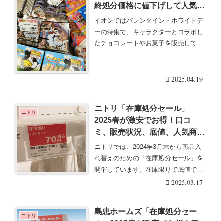
終処分価格に値下げして人気！
販売期間はいつ？販売場所は？
イオンではバレンタイン・ホワイトデ
2025年！
ーの特集で、キャラクターとコラボし
たチョコレートやお菓子を販売してい
ます。売れ残ったも・・・続きを読む
2025.04.19
ニトリ「在庫処分セール」
ニトリ
2025春が激安でお得！口コ
ミ、販売状況、底値、人気商品
まとめ！赤札・品番・レシー
ニトリでは、2024年3月末から商品入
ト・価格！
れ替えのための「在庫処分セール」を
開催しています。在庫限りで底値で販
売して大人気！・・・続きを読む
2025.03.17
島忠ホームズ「在庫処分セー
ニトリ