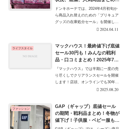
開催店はどこ？
ドンキホーテでは、2024年4月初旬か
ら商品入れ替えのための「プリキュア
グッズの在庫処分セール」を開催して
います。在庫限・・・続きを読む
2024.04.11
マックハウス！最終値下げ底値
ライフスタイル
セール30円も！みんなの戦利
品・口コミまとめ！2025年7月
に夏物最終処分！
『マックハウス』では半期に一度の売
り尽くしでクリアランスセールを開催
します！店頭、オンラインでも30年ま
で値下げした最終・・・続きを読む
2025.08.20
GAP（ギャップ）底値セール
ファッション
の期間・戦利品まとめ！冬物が
値下げ！子供服・ベビー服も！
底値は3月？
GAP（ギャップ）では、シーズン商品