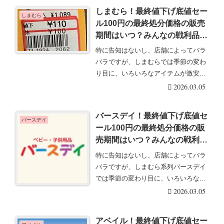
しまむら！最終値下げ底値セー
しまむら
ル100円の最終処分価格の販売
期間はいつ？みんなの戦利品・
口コミまとめ！最新は冬物が
特に告知はないし、店舗によってバラ
2026年3月頃より！
バラですが、しまむらでは季節の変わ
り目に、いろいろなアイテムが激安に
なります！中でも注・・・続きを読む
2026.03.05
バースデイ！最終値下げ底値セ
バースデイ
ール100円の最終処分価格の販
売期間はいつ？みんなの戦利
品・口コミまとめ！最新は冬物
特に告知はないし、店舗によってバラ
が2026年3月頃より！
バラですが、しまむら系列バースデイ
では季節の変わり目に、いろいろなア
イテムが激安になり・・・続きを読む
2026.03.05
アベイル！最終値下げ底値セー