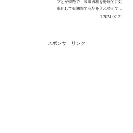
日 更新
プとが特徴で、製造過程を徹底的に効
率化して短期間で商品を入れ替えてい
る ZARA（ザラ・・・続きを読む
2024.07.21
スポンサーリンク