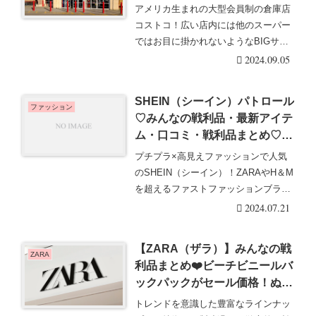
して人気【9月5日更新】
アメリカ生まれの大型会員制の倉庫店
コストコ！広い店内には他のスーパー
ではお目に掛かれないようなBIGサイ
ズの商品がいっぱ・・・続きを読む
2024.09.05
SHEIN（シーイン）パトロール
ファッション
♡みんなの戦利品・最新アイテ
ム・口コミ・戦利品まとめ♡7
月14日更新
プチプラ×高見えファッションで人気
のSHEIN（シーイン）！ZARAやH＆M
を超えるファストファッションブラン
ドとして、・・・続きを読む
2024.07.21
【ZARA（ザラ）】みんなの戦
ZARA
利品まとめ❤️ビーチビニールバ
ックパックがセール価格！ぬい
ぐるみ用にもオススメ！7月14
トレンドを意識した豊富なラインナッ