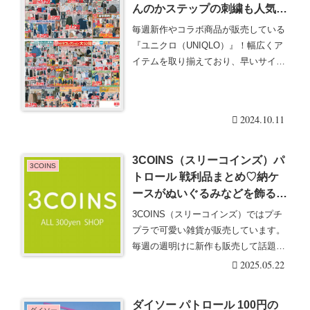
んのかステップの刺繍も人気！
10/11発行
毎週新作やコラボ商品が販売している
『ユニクロ（UNIQLO）』！幅広くア
イテムを取り揃えており、早いサイク
ルとなっている・・・続きを読む
2024.10.11
3COINS（スリーコインズ）パ
3COINS
トロール 戦利品まとめ♡納ケ
ースがぬいぐるみなどを飾るの
に大人気！2025/5/22更新
3COINS（スリーコインズ）ではプチ
プラで可愛い雑貨が販売しています。
毎週の週明けに新作も販売して話題
に！戦利品＆最新・・・続きを読む
2025.05.22
ダイソー パトロール 100円の