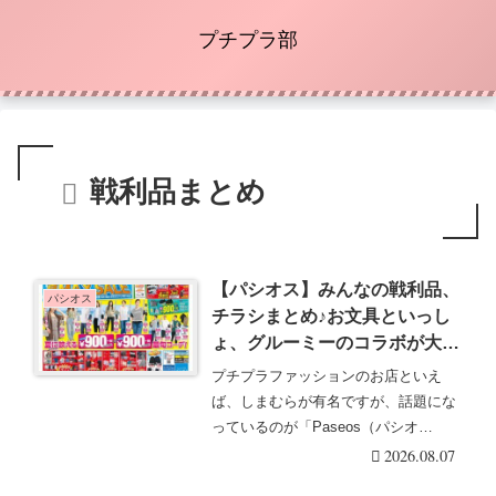
プチプラ部
戦利品まとめ
【パシオス】みんなの戦利品、
パシオス
チラシまとめ♪お文具といっし
ょ、グルーミーのコラボが大人
気！夏MAXセールも！2026/5/5
プチプラファッションのお店といえ
発行！
ば、しまむらが有名ですが、話題にな
っているのが「Paseos（パシオ
ス）」。みんなは何を・・・続きを読
2026.08.07
む