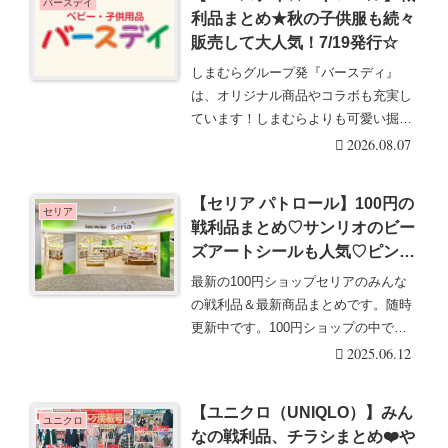
バースデイ
利品まとめ★秋の子供服も続々
販売して大人気！7/19発行☆
しまむらグループ発『バースディ』
は、オリジナル商品やコラボも充実し
ています！しまむらよりも可愛い掘り
出し物が見つかること・・・続きを読
2026.08.07
む
【セリア パトロール】100円の
セリア
戦利品まとめ♡サンリオのビー
ズアートシールも人気♡ピンク
のミニチュア畳も！2025/6/12
最新の100円ショップセリアのみんな
更新
の戦利品＆最新商品まとめです。随時
更新中です。100円ショップの中でも
品揃えが豊富♪・・・続きを読む
2025.06.12
【ユニクロ（UNIQLO）】みん
ユニクロ
なの戦利品、チラシまとめ❤️や