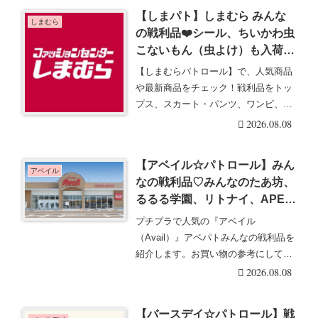
【しまパト】しまむら みんな
しまむら
の戦利品❤️シール、ちいかわ虫
こないもん（虫よけ）も入荷し
て人気！5/5発行！
【しまむらパトロール】で、人気商品
や最新商品をチェック！戦利品をトッ
プス、スカート・パンツ、ワンピ、シ
ューズ、バッグ、ポ・・・続きを読む
2026.08.08
【アベイル☆パトロール】みん
アベイル
なの戦利品♡みんなのたあ坊、
るるる学園、リトナイ、APEX
のコラボも大人気！8/16発行☆
プチプラで人気の『アベイル
（Avail）』アベパトみんなの戦利品を
紹介します。お買い物の参考にしてく
ださい。インスタやX・・・続きを読
2026.08.08
む
【バースデイ☆パトロール】戦