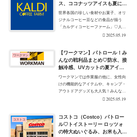
ス、ココナッツアイスも夏にオ
ススメ！2025/5/19更新
世界各国の珍しい食材やお菓子、オリ
ジナルコーヒー豆などの食品が揃う
「カルディコーヒーファーム」♡人気
商品は口コミで売り切・・・続きを読
2025.05.19
む
【ワークマン】パトロール！み
ワークマン
んなの戦利品まとめ♡防水、接
触冷感、UVカットの夏アイテ
ムも大人気！2025/5/19更新
ワークマンでは作業服の他に、女性向
けの機能的なアイテムや、キャンプ・
アウトドアグッズも大人気！みんなの
戦利品を毎日更新し・・・続きを読む
2025.05.19
コストコ（Costco）パトロー
コストコ
ル♡トイストーリー ロッツォ
の特大ぬいぐるみ、お米も入荷