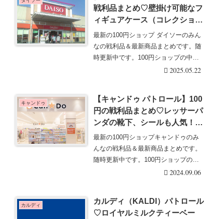
ダイソー
戦利品まとめ♡壁掛け可能なフ
ィギュアケース（コレクション
ボックス）も人気！2025/5/22
最新の100円ショップ ダイソーのみん
更新
なの戦利品＆最新商品まとめです。随
時更新中です。100円ショップの中で
も品揃えが豊・・・続きを読む
2025.05.22
【キャンドゥ パトロール】100
キャンドゥ
円の戦利品まとめ♡レッサーパ
ンダの靴下、シールも人気！
9/2更新
最新の100円ショップキャンドゥのみ
んなの戦利品＆最新商品まとめです。
随時更新中です。100円ショップの中
でも品揃えが豊・・・続きを読む
2024.09.06
カルディ（KALDI）パトロール
カルディ
♡ロイヤルミルクティーベー