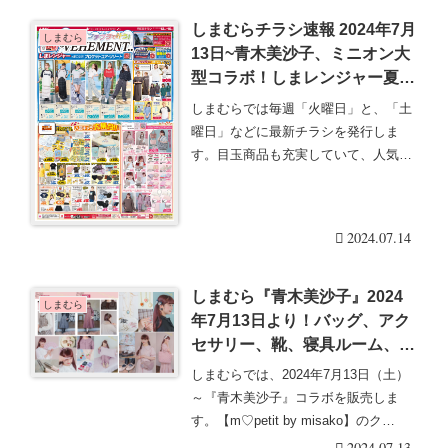
しまむらチラシ速報 2024年7月
しまむら
13日~青木美沙子、ミニオン大
型コラボ！しまレンジャー夏コ
ーデも！
しまむらでは毎週「火曜日」と、「土
曜日」などに最新チラシを発行しま
す。目玉商品も充実していて、人気の
グッズは発売後即売り・・・続きを読
む
2024.07.14
しまむら『青木美沙子』2024
しまむら
年7月13日より！バッグ、アク
セサリー、靴、寝具ルーム、受
注アパレルも！口コミ、売り切
しまむらでは、2024年7月13日（土）
れ、再販は？
～『青木美沙子』コラボを販売しま
す。【m♡petit by misako】のク
ラ・・・続きを読む
2024.07.13