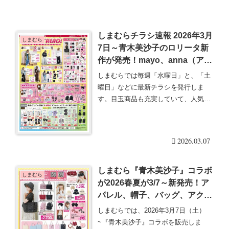
しまむらチラシ速報 2026年3月
しまむら
7日～青木美沙子のロリータ新
作が発売！mayo、anna（アン
ナ）、らむちゃん、サンリオ着
しまむらでは毎週「水曜日」と、「土
ぐるみアートの雑貨や春のアパ
曜日」などに最新チラシを発行しま
レルも！沖縄限定の広告も発
す。目玉商品も充実していて、人気の
行！
グッズは発売後即売り・・・続きを読
む
2026.03.07
しまむら『青木美沙子』コラボ
しまむら
が2026春夏が3/7～新発売！ア
パレル、帽子、バッグ、アクセ
サリー、雑貨、インテリアグッ
しまむらでは、2026年3月7日（土）
ズも！口コミ、売り切れは？品
~『青木美沙子』コラボを販売しま