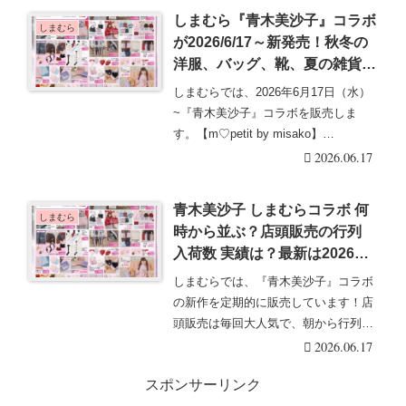
しまむら『青木美沙子』コラボ
しまむら
が2026/6/17～新発売！秋冬の
洋服、バッグ、靴、夏の雑貨、
レイングッズ、ルームも！品
しまむらでは、2026年6月17日（水）
番、販売方法、再販売は？
~『青木美沙子』コラボを販売しま
す。【m♡petit by misako】
×【ニ・・・続きを読む
2026.06.17
青木美沙子 しまむらコラボ 何
しまむら
時から並ぶ？店頭販売の行列
入荷数 実績は？最新は2026年6
月17日（水）より新発売！
しまむらでは、『青木美沙子』コラボ
の新作を定期的に販売しています！店
頭販売は毎回大人気で、朝から行列＆
整理券の配布も実施・・・続きを読む
2026.06.17
スポンサーリンク