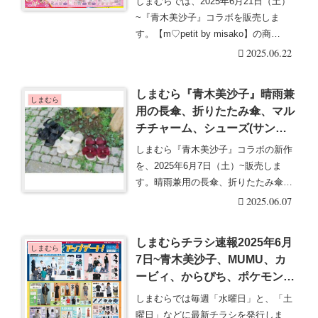
しまむらでは、2025年6月21日（土）
ロミのお茶会の柄でアパレルや
~『青木美沙子』コラボを販売しま
バッグ、雑貨、インテリアも！
す。【m♡petit by misako】の商
口コミ、売り切れは？品番、種
品・・・続きを読む
2025.06.22
類、販売方法、再販売まとめ！
しまむら『青木美沙子』晴雨兼
しまむら
用の長傘、折りたたみ傘、マル
チチャーム、シューズ(サンダ
ル、スニーカー)が2025/6/7よ
しまむら『青木美沙子』コラボの新作
り新発売！口コミ、売り切れ、
を、2025年6月7日（土）~販売しま
入荷数、販売状況まとめ！再販
す。晴雨兼用の長傘、折りたたみ傘、
売は？パゴダ傘も大人気！
マルチチャーム・・・続きを読む
2025.06.07
しまむらチラシ速報2025年6月
しまむら
7日~青木美沙子、MUMU、カ
ービィ、からぴち、ポケモンの
レイングッズ！pusan、Hina
しまむらでは毎週「水曜日」と、「土
の夏の洋服、雑貨も新発売！超
曜日」などに最新チラシを発行しま