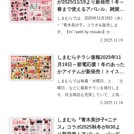
が2025/11/19より新発売！冬～
春まで使えるアパレル、雑貨、
バッグ、ルーム・インテリアな
しまむらでは、2025年11月19日（水）
どが新発売！口コミ、売り切れ
~『青木美沙子』コラボを販売しま
は？品番、種類、販売方法まと
す。【m♡petit by misako】か
め！
ら・・・続きを読む
2025.11.19
しまむらチラシ速報2025年11
しまむら
月19日～節電応援！冬のあった
かアイテムが新発売！トイスト
ーリー、ラプンツェルの周年グ
しまむらでは毎週「水曜日」と、「土
ッズ！久間田琳加、田中里奈、
曜日」などに最新チラシを発行しま
青木美沙子、HINAの冬アイテ
す。目玉商品も充実していて、人気の
ム！クリスマスのコーデも！
グッズは発売後即売り・・・続きを読
2025.11.18
む
しまむら『青木美沙子×ニナ
しまむら
ス』コラボ2025秋冬が8/30よ