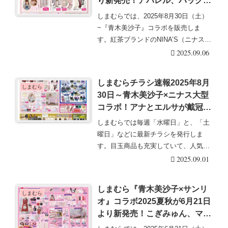
り新発売！アパレル、バッグ、
リュック、手袋、マフラー、帽
しまむらでは、2025年8月30日（土）
子、靴、ルーム、インテリア
~『青木美沙子』コラボを販売しま
も！口コミ、売り切れ、再販売
す。紅茶ブランドのNINA’S（ニナス
は？品番、種類、販売方法まと
マリー・・・・続きを読む
2025.09.06
め！
しまむらチラシ速報2025年8月
しまむら
30日～青木美沙子×ニナス大型
コラボ！アナとエルサが戴冠式
で着用したドレスをモチーフに
しまむらでは毎週「水曜日」と、「土
したコスメや雑貨も新発売！
曜日」などに最新チラシを発行しま
す。目玉商品も充実していて、人気の
グッズは発売後即売り・・・続きを読
2025.09.01
む
しまむら『青木美沙子×サンリ
しまむら
オ』コラボ2025夏秋が6月21日
より新発売！こぎみゅん、マロ
ンクリーム、マイメロディ、ク