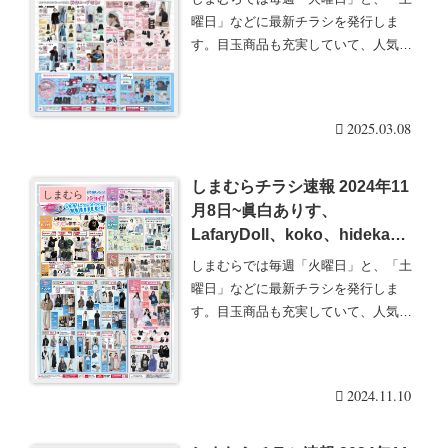
曜日」などに最新チラシを発行しま
す。目玉商品も充実していて、人気の
グッズは発売後即売り・・・続きを読
む
2025.03.08
しまむらチラシ速報 2024年11
しまむら
月8日~眞白ありす、
LafaryDoll、koko、hidekaな
ど人気インフルエンサーコラボ
しまむらでは毎週「火曜日」と、「土
冬物！ヨッシースタンプも！
曜日」などに最新チラシを発行しま
す。目玉商品も充実していて、人気の
グッズは発売後即売り・・・続きを読
む
2024.11.10