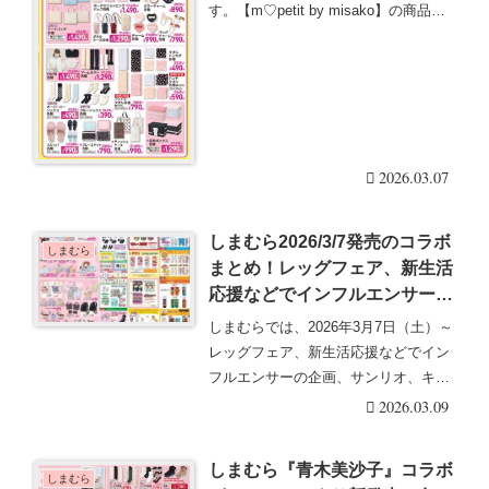
番、種類、販売方法まとめ！再
す。【m♡petit by misako】の商品
販売は？
で・・・続きを読む
2026.03.07
しまむら2026/3/7発売のコラボ
しまむら
まとめ！レッグフェア、新生活
応援などでインフルエンサーの
企画、サンリオ、キャラのソッ
しまむらでは、2026年3月7日（土）～
クスも♡口コミ、入荷数、行
レッグフェア、新生活応援などでイン
列、売り切れ、整理券は？
フルエンサーの企画、サンリオ、キャ
ラのソックス・・・続きを読む
2026.03.09
しまむら『青木美沙子』コラボ
しまむら