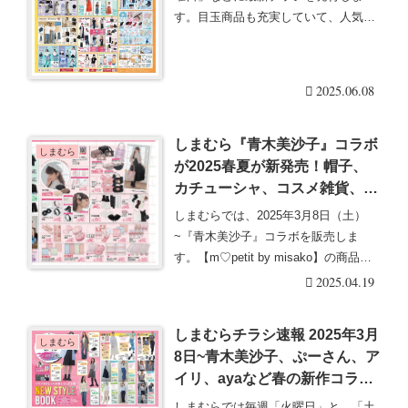
特急×リーボックは父の日にオ
す。目玉商品も充実していて、人気の
ススメのメンズも！
グッズは発売後即売り・・・続きを読
む
2025.06.08
しまむら『青木美沙子』コラボ
しまむら
が2025春夏が新発売！帽子、
カチューシャ、コスメ雑貨、寝
具も！口コミ、売り切れは？品
しまむらでは、2025年3月8日（土）
番、種類、販売方法まとめ！受
~『青木美沙子』コラボを販売しま
注生産で再販売も実施！
す。【m♡petit by misako】の商品
で・・・続きを読む
2025.04.19
しまむらチラシ速報 2025年3月
しまむら
8日~青木美沙子、ぷーさん、ア
イリ、ayaなど春の新作コラボ
が発売！沖縄の店舗限定も！
しまむらでは毎週「火曜日」と、「土