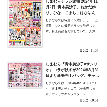
しまむらチラシ速報 2024年11
しまむら
月2日~青木美沙子、おかだゆ
り、ひな、こまち、はなゆん
など人気インフルエンサーコラ
しまむらでは毎週「火曜日」と、「土
ボ冬物も！
曜日」などに最新チラシを発行しま
す。目玉商品も充実していて、人気の
グッズは発売後即売り・・・続きを読
む
2024.11.05
しまむら『青木美沙子×サンリ
しまむら
オ』コラボ秋冬が2024年8月31
日より新発売！バッグ、チャー
ム、帽子、ベルト、靴、靴下、
しまむらでは、2024年8月31日（土）
アパレルも！口コミ、売り切
～『青木美沙子』コラボを販売しま
れ、再販は？品番、種類、販売
す。サンリオキャラクターズ
方法まとめ！
×【m♡petit b・・・続きを読む
2024.09.01