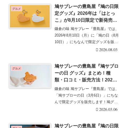
鳩サブレーの豊島屋『鳩の日限
グルメ
定グッズ』2026年は「はとっ
こ」が8月10日限定で新発売！
取扱店舗はどこ？販売方法、口
鎌倉の味 鳩サブレー『豊島屋』では、
コミ、売り切れまとめ！オンラ
2026年8月10日（月）に「鳩の日（8月
インは受注生産も実施！シリコ
10日）」にちなんで限定グッズを販売
ンポーチ+カラビナ！
します・・・続きを読む
2026.08.03
鳩サブレーの豊島屋『鳩サブロ
グルメ
ーの日 グッズ』まとめ！種
類・口コミ・販売方法！2026
年！鳩ぽっぽーち、不思議グラ
鎌倉の味 鳩サブレー『豊島屋』では、
ス つめたくしてねが3/6～新発
「鳩サブローの日（3月6日）」にちな
売！取扱店舗はどこ？オンライ
んで限定グッズを販売します！鳩グッ
ンは受注販売も！
ズ（鳩ホルダー・・・続きを読む
2026.03.06
鳩サブレーの豊島屋『鳩の日限