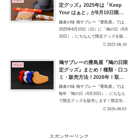
グルメ
定グッズ』2025年は「Keep
Your はぁと」が8月10日限定
で新発売！取扱店舗はどこ？販
鎌倉の味 鳩サブレー『豊島屋』では、
売方法、口コミ、売り切れまと
2025年8月10日（日）に「鳩の日（8月
め！オンラインは受注生産も実
10日）」にちなんで限定グッズを販売
施！
します・・・続きを読む
2025.08.10
鳩サブレーの豊島屋『鳩の日限
グルメ
定グッズ』まとめ！種類・口コ
ミ・販売方法！2026年！取扱
店舗はどこ？オンラインは受注
鎌倉の味 鳩サブレー『豊島屋』では、
販売も！
毎年「鳩の日（8月10日）」にちなん
で限定グッズを販売します！限定缶な
ども販売して大・・・続きを読む
2026.08.03
スポンサーリンク