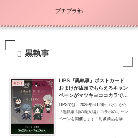
プチプラ部
黒執事
LIPS『黒執事』ポストカード
おまけ
おまけが店頭でもらえるキャン
ペーンがマツキヨココカラで実
施！開催店はどこ？アクリルミ
LIPSでは、2025年5月28日（水）から
ラースタンド、ダイカットクッ
『黒執事 緑の魔女編』コラボのキャン
ションも抽選で当たる！
ペーンを開催します！対象商品を購入
すると・・・続きを読む