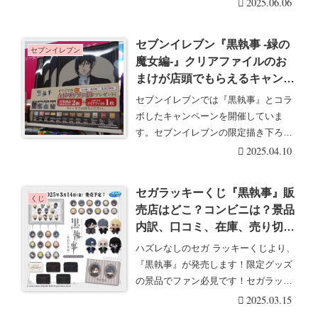
2025.06.06
セブンイレブン『黒執事 -緑の
セブンイレブン
魔女編-』クリアファイルのお
まけが店頭でもらえるキャンペ
ーンが2025/4/10より開催！ロ
セブンイレブンでは『黒執事』とコラ
ッテの対象商品！全4種類！口
ボしたキャンペーンを開催していま
コミ、売り切れまとめ！
す。セブンイレブンの限定描き下ろし
で、限定グッズやおま・・・続きを読
2025.04.10
む
セガラッキーくじ『黒執事』販
くじ
売店はどこ？コンビニは？景品
内訳、口コミ、在庫、売り切れ
まとめ！コンビニ、オンライン
ハズレなしのセガ ラッキーくじより、
通販は？口コミまとめ！最新は
『黒執事』が発売します！限定グッズ
寄宿学校編が2025/3/14よりミ
の景品でファン必見です！セガラッキ
ニストップ、イトーヨーカドー
ーくじ『黒執事』・・・続きを読む
2025.03.15
も！