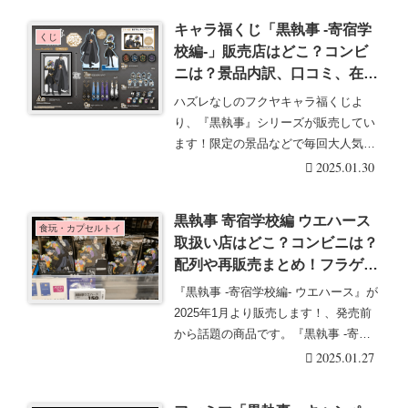
キャラ福くじ「黒執事 -寄宿学
くじ
校編-」販売店はどこ？コンビ
ニは？景品内訳、口コミ、在
庫、売り切れまとめ！
ハズレなしのフクヤキャラ福くじよ
り、『黒執事』シリーズが販売してい
ます！限定の景品などで毎回大人気！
フクヤキャラ福くじ『・・・続きを読
2025.01.30
む
黒執事 寄宿学校編 ウエハース
食玩・カプセルトイ
取扱い店はどこ？コンビニは？
配列や再販売まとめ！フラゲ
は？イオン、ローソンも！
『黒執事 -寄宿学校編- ウエハース』が
2025年1月より販売します！、発売前
から話題の商品です。『黒執事 -寄宿
学校編・・・続きを読む
2025.01.27