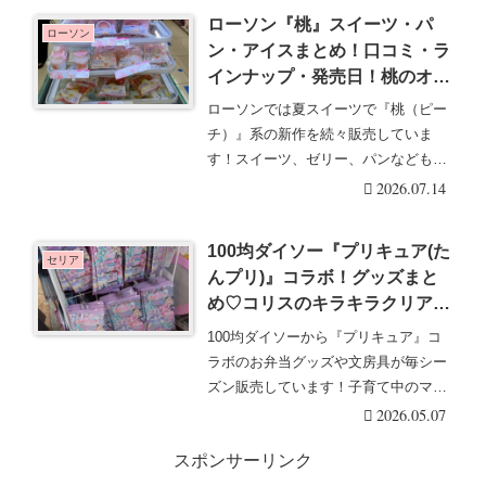
ローソン『桃』スイーツ・パ
ローソン
ン・アイスまとめ！口コミ・ラ
インナップ・発売日！桃のオム
レット、プレミアムロールケー
ローソンでは夏スイーツで『桃（ピー
キなどが2026/7/14より新発
チ）』系の新作を続々販売していま
売！
す！スイーツ、ゼリー、パンなどもラ
インナップ！ローソン・・・続きを読
2026.07.14
む
100均ダイソー『プリキュア(た
セリア
んプリ)』コラボ！グッズまと
め♡コリスのキラキラクリアカ
ードガム、ホロキュンシールガ
100均ダイソーから『プリキュア』コ
ムも人気！食品、アクセサリ
ラボのお弁当グッズや文房具が毎シー
ー、文房具も！
ズン販売しています！子育て中のママ
に大人気♡ダイソ・・・続きを読む
2026.05.07
スポンサーリンク