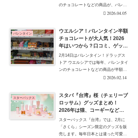
のチョコレートなどの商品が、バレン
タイン直前から当・・・続きを読む
2026.04.05
ウエルシア！バレンタイン半額
バレンタイン
チョコレートが大人気！2026
年はいつから？口コミ、ゲット
報告、販売状況まとめ！
2月14日はバレンタイン！ドラッグス
トア ウエルシアでは毎年、バレンタイ
ンのチョコレートなどの商品が半額に
なって大人気！・・・続きを読む
2026.02.14
スタバ『台湾』桜（チェリーブ
スターバックス
ロッサム）グッズまとめ！
2026年は猫、コーギーなども
モチーフやベアリスタも♡
スターバックス『台湾』では、2月に
「さくら」シーズン限定のグッズを販
売します。毎年日本とは違った可愛い