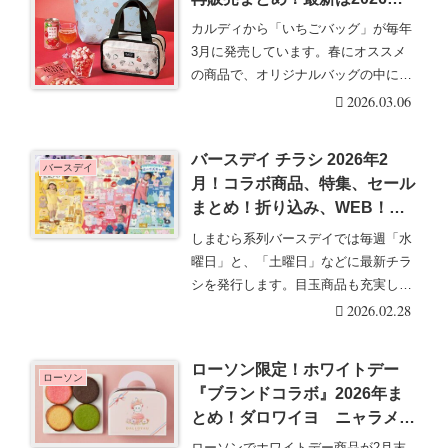
年！ポーチ、お酒のセットで♡
カルディから「いちごバッグ」が毎年
3月に発売しています。春にオススメ
の商品で、オリジナルバッグの中に、
お酒とお菓子、オリ・・・続きを読む
2026.03.06
バースデイ チラシ 2026年2
バースデイ
月！コラボ商品、特集、セール
まとめ！折り込み、WEB！決
算セール、サンリオ、ミッフィ
しまむら系列バースデイでは毎週「水
ー、ディズニー特集、フォーマ
曜日」と、「土曜日」などに最新チラ
ルウェア、コトリ、MLBの春
シを発行します。目玉商品も充実して
夏、オンラインストアフェア
いて、人気のグッズ・・・続きを読む
2026.02.28
も！
ローソン限定！ホワイトデー
ローソン
『ブランドコラボ』2026年ま
とめ！ダロワイヨ ニャラメル
サンドクッキーも！値引き、割
ローソンでホワイトデー商品が2月末