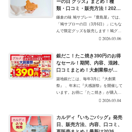
ーの日 グッズ』まとめ！種
類・口コミ・販売方法！2026
年！鳩ぽっぽーち、不思議グラ
鎌倉の味 鳩サブレー『豊島屋』では、
ス つめたくしてねが3/6～新発
「鳩サブローの日（3月6日）」にちな
売！取扱店舗はどこ？オンライ
んで限定グッズを販売します！鳩グッ
ンは受注販売も！
ズ（鳩ホルダー・・・続きを読む
2026.03.06
銀だこ！たこ焼き390円のお得
グルメ
なセール！期間、内容、混雑、
口コミまとめ！大創業祭が
2026年3月4日から開催！
築地銀だこは、毎年3月に『大創業
祭』 、年末に『大感謝祭』を開催して
います。お得に「たこ焼き」が購入で
きるチャンスでオス・・・続きを読む
2026.03.04
カルディ『いちごバッグ』発売
カルディ
日、販売方法、内容、口コミ、
再販売まとめ！最新は2026