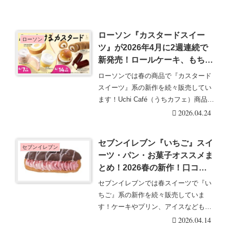
ローソン『カスタードスイー
ローソン
ツ』が2026年4月に2週連続で
新発売！ロールケーキ、もち食
感ロール、パイシューなど7
ローソンでは春の商品で『カスタード
品！口コミ・ラインナップ・発
スイーツ』系の新作を続々販売してい
売日まとめ！
ます！Uchi Café（うちカフェ）商品な
どもライ・・・続きを読む
2026.04.24
セブンイレブン『いちご』スイ
セブンイレブン
ーツ・パン・お菓子オススメま
とめ！2026春の新作！口コ
ミ・ラインナップ・発売日！い
セブンイレブンでは春スイーツで『い
ちごオールドファッション、い
ちご』系の新作を続々販売していま
ちご練乳氷、さくらティーラテ
す！ケーキやプリン、アイスなどもラ
などが3/17より新発売！
インナップ！セブンイ・・・続きを読
2026.04.14