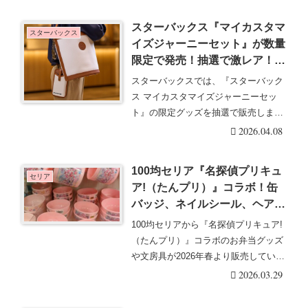
む
スターバックス『マイカスタマ
スターバックス
イズジャーニーセット』が数量
限定で発売！抽選で激レア！口
コミ・販売方法まとめ！2026
スターバックスでは、『スターバック
年3月に新発売！
ス マイカスタマイズジャーニーセッ
ト』の限定グッズを抽選で販売しま
す。スタバのゴールド・・・続きを読
2026.04.08
む
100均セリア『名探偵プリキュ
セリア
ア!（たんプリ）』コラボ！缶
バッジ、ネイルシール、ヘアゴ
ム、食器、コップ、フォーク、
100均セリアから『名探偵プリキュア!
スプーン、箸、キルキルファッ
（たんプリ）』コラボのお弁当グッズ
ションのグッズなどが新発売！
や文房具が2026年春より販売していま
JANコードまとめ！
す！子育て・・・続きを読む
2026.03.29