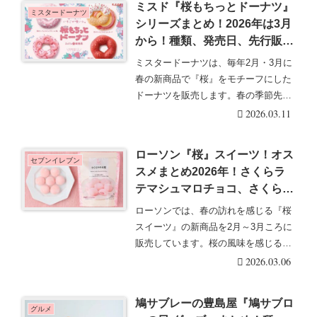
ミスド『桜もちっとドーナツ』
ミスタードーナツ
シリーズまとめ！2026年は3月
から！種類、発売日、先行販
売、口コミも！春めくいちごホ
ミスタードーナツは、毎年2月・3月に
イップだいふく風、花やぐいち
春の新商品で『桜』をモチーフにした
ごみるくカスタード、咲くいち
ドーナツを販売します。春の季節先取
ごみるく、春かおるいちご風！
りで、見た目も可・・・続きを読む
2026.03.11
ローソン『桜』スイーツ！オス
セブンイレブン
スメまとめ2026年！さくらラ
テマシュマロチョコ、さくらラ
テ大福も！口コミ！
ローソンでは、春の訪れを感じる『桜
スイーツ』の新商品を2月～3月ころに
販売しています。桜の風味を感じるお
菓子、スイーツな・・・続きを読む
2026.03.06
鳩サブレーの豊島屋『鳩サブロ
グルメ