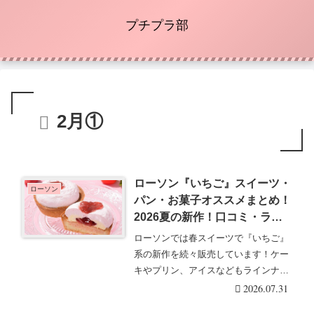
プチプラ部
2月①
ローソン『いちご』スイーツ・
ローソン
パン・お菓子オススメまとめ！
2026夏の新作！口コミ・ライ
ンナップ・発売日！2026/8/4よ
ローソンでは春スイーツで『いちご』
り新発売！
系の新作を続々販売しています！ケー
キやプリン、アイスなどもラインナッ
プ！ローソン『いち・・・続きを読む
2026.07.31