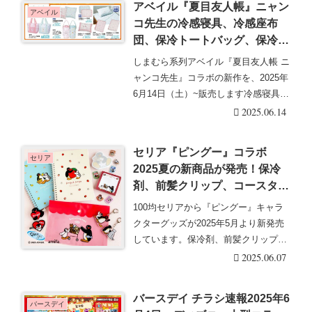
アベイル『夏目友人帳』ニャン
アベイル
コ先生の冷感寝具、冷感座布
団、保冷トートバッグ、保冷ペ
ットボトルホルダーの夏グッズ
しまむら系列アベイル『夏目友人帳 ニ
が2025/6/14より新発売！口コ
ャンコ先生』コラボの新作を、2025年
ミ、売り切れ、入荷数、販売状
6月14日（土）~販売します冷感寝具、
況まとめ！
冷感座布・・・続きを読む
2025.06.14
セリア『ピングー』コラボ
セリア
2025夏の新商品が発売！保冷
剤、前髪クリップ、コースタ
ー、キーチェーン、ノート、巾
100均セリアから『ピングー』キャラ
着バッグ、メイク用パフ、ステ
クターグッズが2025年5月より新発売
ーショナリーも！種類、口コミ
しています。保冷剤、前髪クリップ、
まとめ！
コースター、・・・続きを読む
2025.06.07
バースデイ チラシ速報2025年6
バースデイ