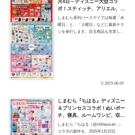
月4日～ディズニー大型コラ
ボ！スティッチ、アリエル、フ
ァインディング・ニモ！量産型
しまむら系列バースデイでは毎週「水
＆サブカルファッションのスイ
曜日」と、「土曜日」などに最新チラ
ッチミーの夏服もオススメ！
シを発行します。目玉商品も充実して
いて、人気のグッズ・・・続きを読む
2025.06.05
しまむら『ちはる』ディズニー
しまむら
＆プリンセスコラボ！ぬいポー
チ、寝具、ルームワンピ、収納
ボックス、ハット、バッグ、ヘ
しまむら『ちはる（@chiharucat）』
アアクセなどが新発売！口コ
コラボの新作を、2025年1月22日