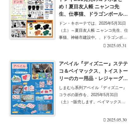
ドンキ
め！夏目友人帳 ニャンコ先
生、仕事猫、ドラゴンボール、
神椿市建設中。♡口コミ、入荷
ドン・キホーテでは、2025年5月31日
数、行列、売り切れ、整理券
（土）～夏目友人帳 ニャンコ先生、仕
は？
事猫、神椿市建設中。、ドラゴンボー
ルなどのコ・・・続きを読む
2025.05.31
アベイル『ディズニー』ステテ
アベイル
コ＆ベイマックス、トイストー
リーのカー用品・レジャーグッ
ズが2025/5/31より新発売！口
しまむら系列アベイル『ディズニー』
コミ、売り切れ、入荷数、販売
コラボの新作を、2025年5月31日
状況まとめ！
（土）~販売します。ベイマックス、
トイストーリーの・・・続きを読む
2025.05.30