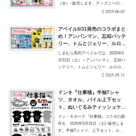
ミ、販売状況、売り切れ！
（水）~販売します。ディズニーの物
2025年6月4日より受注生産で
語をイ・・・続きを読む
2025.06.03
再販売を実施！
アベイル5/31発売のコラボまと
アベイル
め！アンパンマン、忘却バッテ
リー、トムとジェリー、ルロロ
マニック、カカオフレンズ、ベ
しまむら系列アベイルでは、2025年5
ティちゃん、ディズニーなど♡
月31日（土）～アンパンマン、忘却バ
口コミ、入荷数、行列、売り切
ッテリー、トムとジェリー、ルロロマ
れ、整理券は？
ニック、カカ・・・続きを読む
2025.05.31
ドンキ『仕事猫』半袖Tシャ
ドンキ
ツ、タオル、パイル上下セッ
ト、ぬいぐるみティッシュケー
スが2025/5/31より新発売！口
ドン・キホーテ『仕事猫』コラボの新
コミ、売り切れ、入荷数、販売
作を、2025年5月31日（土)~販売しま
状況まとめ！夏のコラボグッズ
す。半袖Tシャツ、上下セット、ルー