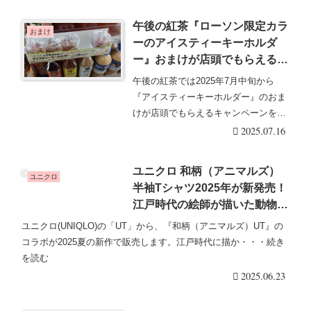
午後の紅茶『ローソン限定カラ
おまけ
ーのアイスティーキーホルダ
ー』おまけが店頭でもらえるキ
ャンペーン開催店はどこ？
午後の紅茶では2025年7月中旬から
2025/7/15よりスタート！
『アイスティーキーホルダー』のおま
けが店頭でもらえるキャンペーンをロ
ーソン限定で開催・・・続きを読む
2025.07.16
ユニクロ 和柄（アニマルズ）
ユニクロ
半袖Tシャツ2025年が新発売！
江戸時代の絵師が描いた動物た
ちの木版画デザインで登場！9
ユニクロ(UNIQLO)の「UT」から、『和柄（アニマルズ）UT』の
月より新デザインが追加！
コラボが2025夏の新作で販売します。江戸時代に描か・・・続き
を読む
2025.06.23