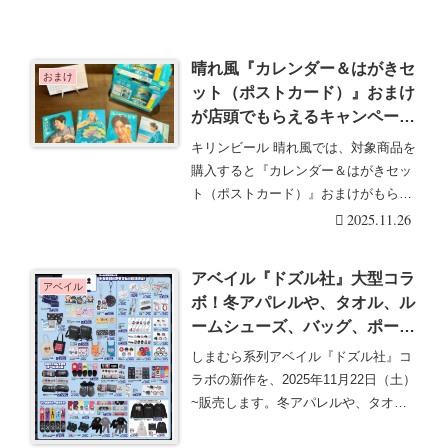
晴れ風『カレンダー＆はがきセ
おまけ
ット（ポストカード）』おまけ
が店頭でもらえるキャンペーン
の開催店はどこ？最新は2026
キリンビール 晴れ風では、対象商品を
年バージョン！目黒蓮などのデ
購入すると『カレンダー＆はがきセッ
ザインで2025年11月より！
ト（ポストカード）』おまけがもらえ
る販売促進キャン・・・続きを読む
2025.11.26
アベイル『ドズル社』大型コラ
アベイル
ボ！冬アパレルや、タオル、ル
ームシューズ、バッグ、ポー
チ、アクスタ、チャームなどが
しまむら系列アベイル『ドズル社』コ
2025/11/22より新発売！口コ
ラボの新作を、2025年11月22日（土）
ミ、売り切れ、入荷数、販売状
~販売します。冬アパレルや、タオ
況まとめ！再販売は？
ル、ルームシ・・・続きを読む