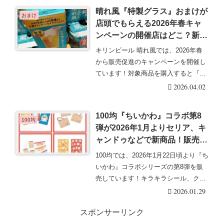
晴れ風『特製グラス』おまけが
おまけ
店頭でもらえる2026年春キャ
ンペーンの開催店はどこ？新デ
ザインは内村光良＆目黒蓮、天
キリンビール 晴れ風では、2026年春
海祐希＆今田美桜の手書きメッ
から販売促進のキャンペーンを開催し
セージとイラスト柄で全2種
ています！対象商品を購入すると『特
類！
製グラス』おま・・・続きを読む
2026.04.02
100均『ちいかわ』コラボ第8
100均
弾が2026年1月よりセリア、キ
ャンドゥなどで新商品！販売店
舗はどこ？キラキラシール、ク
100均では、2026年1月22日頃より『ち
リアファイル、クラフトギフト
いかわ』コラボシリーズの第8弾を販
バッグ、リングメモ帳、ビニー
売しています！キラキラシール、クリ
ルペンポーチも！
アファイ・・・続きを読む
2026.01.29
スポンサーリンク