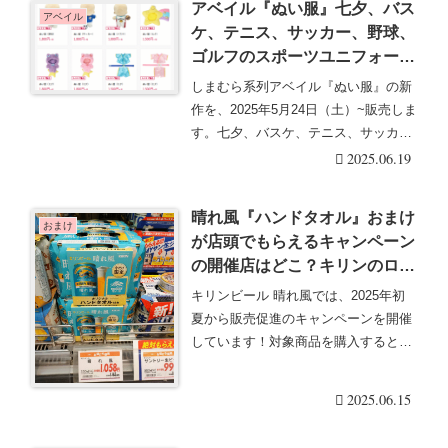
アベイル『ぬい服』七夕、バス
アベイル
ケ、テニス、サッカー、野球、
ゴルフのスポーツユニフォーム
などぬいぐるみコスチュームが
しまむら系列アベイル『ぬい服』の新
2025/5/24より新発売！口コ
作を、2025年5月24日（土）~販売しま
ミ、売り切れ、入荷数、販売方
す。七夕、バスケ、テニス、サッカ
法、品番、種類まとめ！
ー、野球、ゴ・・・続きを読む
2025.06.19
晴れ風『ハンドタオル』おまけ
おまけ
が店頭でもらえるキャンペーン
の開催店はどこ？キリンのロゴ
＆グリーンカラーで2025年6月
キリンビール 晴れ風では、2025年初
中旬より！
夏から販売促進のキャンペーンを開催
しています！対象商品を購入すると
『ハンドタオル』・・・続きを読む
2025.06.15