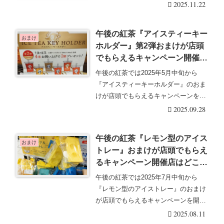
2025.11.22
午後の紅茶『アイスティーキー
おまけ
ホルダー』第2弾おまけが店頭
でもらえるキャンペーン開催店
はどこ？全6種類でミルクティ
午後の紅茶では2025年5月中旬から
ー、レモンティーも！目黒蓮さ
『アイスティーキーホルダー』のおま
んのファンにもオススメ！
けが店頭でもらえるキャンペーンを開
催しています！大・・・続きを読む
2025.09.28
午後の紅茶『レモン型のアイス
おまけ
トレー』おまけが店頭でもらえ
るキャンペーン開催店はどこ？
全4種類！目黒蓮さんのファン
午後の紅茶では2025年7月中旬から
にもオススメ！
『レモン型のアイストレー』のおまけ
が店頭でもらえるキャンペーンを開催
しています！夏の・・・続きを読む
2025.08.11