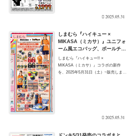
で父の日のギフトにもオスス
ムウェア、・・・続きを読む
メ！
2025.05.31
しまむら『ハイキュー ×
しまむら
MIKASA（ミカサ）』ユニフォ
ーム風エコバッグ、ボールチャ
ーム、タオル、クッション、ま
しまむら『ハイキュー!! ×
くら、マット、ポーチ付き冷感
MIKASA（ミカサ）』コラボの新作
ケットなどが2025/5/31より新
を、2025年5月31日（土）~販売しま
発売！販売方法、品番、種類、
す。ユニフォー・・・続きを読む
口コミ、売り切れまとめ！再販
売、オンライン受注生産は？
2025.05.31
ドンキ5/31発売のコラボまと