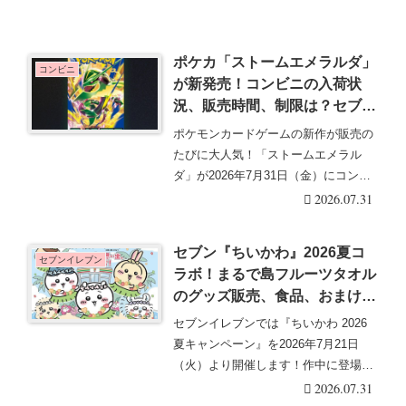
ポケカ「ストームエメラルダ」
コンビニ
が新発売！コンビニの入荷状
況、販売時間、制限は？セブ
ン、ファミマ、ローソン、ミニ
ポケモンカードゲームの新作が販売の
ストップ、ドンキも？
たびに大人気！「ストームエメラル
ダ」が2026年7月31日（金）にコンビ
ニなどでも販売・・・続きを読む
2026.07.31
セブン『ちいかわ』2026夏コ
セブンイレブン
ラボ！まるで島フルーツタオル
のグッズ販売、食品、おまけが
もらえるキャンペーンも！取扱
セブンイレブンでは『ちいかわ 2026
店はどこ？口コミ、売り切れ、
夏キャンペーン』を2026年7月21日
販売方法、スケジュールまと
（火）より開催します！作中に登場す
め！
る食べ物を・・・続きを読む
2026.07.31