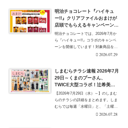
明治チョコレート『ハイキュ
おまけ
ー!!』クリアファイルおまけが
店頭でもらえるキャンペーンの
開催店はどこ？全7種類！イオ
明治チョコレートでは、2026年7月か
ン限定で実施！
ら『ハイキュー!!』コラボのキャンペ
ーンを開催しています！対象商品を購
入するとオリ・・・続きを読む
2026.07.29
しまむらチラシ速報 2026年7月
しまむら
29日～くまのプーさん、
TWICE大型コラボ！辻希美、
おかだゆり夏～秋まで使えるコ
【2026年7月29日（水）～】のしまむ
ーデも！田中里奈、Hinaのブ
らのチラシの詳細をまとめます。しま
ラックフォーマル！
むらでは毎週「水曜日」と、「土曜
日」などに最新・・・続きを読む
2026.07.28