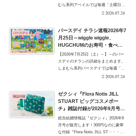
むら系列アベイルでは毎週「土曜日」
に最新チラシ・・・続きを読む
2026.07.24
バースデイ チラシ速報2026年7
バースデイ
月25日～wiggle wiggle、
HUGCHUMのお寿司・食べ物
シリーズから秋の新作が発売！
【2026年7月25日（土）～】～のバー
スデイのチラシの詳細をまとめます。
しまむら系列バースデイでは毎週「水
曜日」と、「・・・続きを読む
2026.07.24
ゼクシィ『Flora Notis JILL
雑誌付録
STUART ビッグコスメポー
チ』雑誌付録が2026年9月号で
7/23より新発売！オンライン通
総合結婚情報誌『ゼクシィ』2026年9
販も！コンビニはクリアファイ
月号が販売します！300円なのに豪華
ル付き？
な付録『Flora Notis JILL ST・・・続