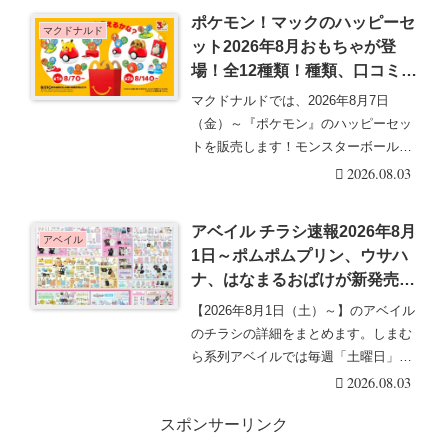
ポケモン！マックのハッピーセ
マクドナルド
ット2026年8月おもちゃが登
場！全12種類！種類、口コミ、
識別番号まとめ！第1弾は8月7
マクドナルドでは、2026年8月7日
日より！
（金）～『ポケモン』のハッピーセッ
トを販売します！モンスターボールの
モチーフなど、各・・・続きを読む
2026.08.03
アベイル チラシ速報2026年8月
アベイル
1日～ポムポムプリン、ウサハ
ナ、はなまるおばけが新発売！
夢乃ねむる、天姫ここねの地雷
【2026年8月1日（土）～】のアベイル
系、量産型の秋コーデも！
のチラシの詳細をまとめます。しまむ
ら系列アベイルでは毎週「土曜日」に
最新チラシを・・・続きを読む
2026.08.03
スポンサーリンク