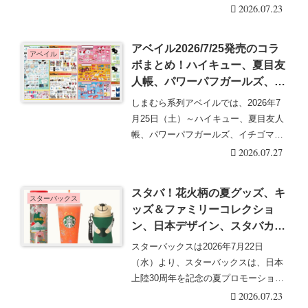
きを読む
2026.07.23
アベイル2026/7/25発売のコラ
アベイル
ボまとめ！ハイキュー、夏目友
人帳、パワーパフガールズ、イ
チゴマン、サンリオ ハローキ
しまむら系列アベイルでは、2026年7
ティも♡口コミ、入荷数、行
月25日（土）～ハイキュー、夏目友人
列、売り切れ、整理券は？
帳、パワーパフガールズ、イチゴマ
ン、サンリオ ・・・続きを読む
2026.07.27
スタバ！花火柄の夏グッズ、キ
スターバックス
ッズ＆ファミリーコレクショ
ン、日本デザイン、スタバカー
ドが2026/7/22より新発売！オ
スターバックスは2026年7月22日
ンライン先行、種類、販売方
（水）より、スターバックスは、日本
法、再販売は？
上陸30周年を記念の夏プロモーション
をスタートしま・・・続きを読む
2026.07.23