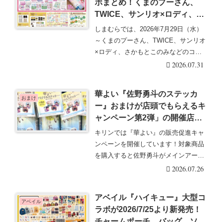
ボまとめ！くまのプーさん、
TWICE、サンリオ×ロディ、さ
かもとこのみ、辻希美 アンジ
しまむらでは、2026年7月29日（水）
ュシャルムも！口コミ、入荷
～くまのプーさん、TWICE、サンリオ
数、行列、売り切れ、整理券
×ロディ、さかもとこのみなどのコラ
は？
ボを販売・・・続きを読む
2026.07.31
華よい『佐野勇斗のステッカ
おまけ
ー』おまけが店頭でもらえるキ
ャンペーン第2弾」の開催店は
どこ？2026夏はランダムで全4
キリンでは『華よい』の販売促進キャ
種類！
ンペーンを開催しています！対象商品
を購入すると佐野勇斗がメインアート
のステッカーおまけ・・・続きを読む
2026.07.26
アベイル『ハイキュー』大型コ
アベイル
ラボが2026/7/25より新発売！
チャームポーチ、バッグ、ソッ