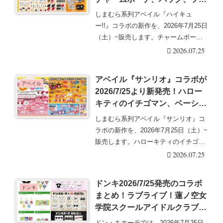
クス、サンダルも！再販売は？
しまむら系列アベイル『ハイキュ
ハイキューの日の企画！
ー!!』コラボの新作を、2026年7月25日
（土）~販売します。チャームポー
チ、バッグ、ソ・・・続きを読む
2026.07.25
アベイル『サンリオ』コラボが
アベイル
2026/7/25より新発売！ハロー
キティのイチゴマン、ベーシッ
クアート、3Dアートのグッズ
しまむら系列アベイル『サンリオ』コ
など！再販売は？
ラボの新作を、2026年7月25日（土）~
販売します。ハローキティのイチゴマ
ン、ベーシ・・・続きを読む
2026.07.25
ドンキ2026/7/25発売のコラボ
ドンキ
まとめ！ラブライブ！蓮ノ空女
学院スクールアイドルクラブ、
ケロロ軍曹、五等分の花嫁など
ドン・キホーテでは、2026年7月25日