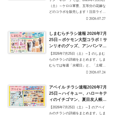
♡口コミ、入荷数、行列、売り
（土）～ケロロ軍曹、五等分の花嫁な
切れ、整理券は？
どのコラボを販売します！注目ライン
ナップと戦利・・・続きを読む
2026.07.27
しまむらチラシ速報 2026年7月
しまむら
25日～ポケモン大型コラボ！サ
ンリオのグッズ、アンパンマ
ン、ミッフィー、JAWS、マイ
【2026年7月25日（土）～】のしまむ
クラの長袖Tシャツも！
らのチラシの詳細をまとめます。しま
むらでは毎週「水曜日」と、「土曜
日」などに最新・・・続きを読む
2026.07.24
アベイル チラシ速報2026年7月
アベイル
25日～ハイキュー、ハローキテ
ィのイチゴマン、夏目友人帳、
パワーパフガールズのコラボも
【2026年7月25日（土）～】のアベイ
新発売！
ルのチラシの詳細をまとめます。しま