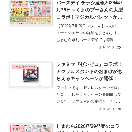
バースデイ チラシ速報2026年7
バースデイ
月29日～くまのプーさんの大型
コラボ！マジカルパレットから
ディズニーの秋の子供服も新発
【2026年7月29日（水）～】～のバー
売！
スデイのチラシの詳細をまとめます。
しまむら系列バースデイでは毎週「水
曜日」と、「・・・続きを読む
2026.07.28
ファミマ『ゼンゼロ』コラボ！
ファミリーマート
アクリルスタンドのおまけがも
らえるキャンペーンが開催！ク
リアカード付き明治チョコも
ファミマでは『ゼンレスゾーンゼロ』
2026/7/28～新発売！
とコラボしたキャンペーンを開催して
います。ファミマの限定描き下ろし
で、限定グッズやおま・・・続きを読
2026.07.28
む
しまむら2026/7/29発売のコラ
しまむら