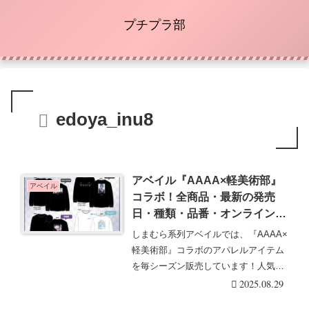
プチプラ部
edoya_inu8
アベイル『AAAA×軽美術部』
アベイル
コラボ！全商品・最新の発売
日・種類・品番・オンライン・
再販まとめ！取扱店はどこ？長
しまむら系列アベイルでは、『AAAA×
袖Tシャツが2025/8/30より新発
軽美術部』コラボのアパレルアイテム
売！
を毎シーズン販売しています！人気の
イラストレータ・・・続きを読む
2025.08.29