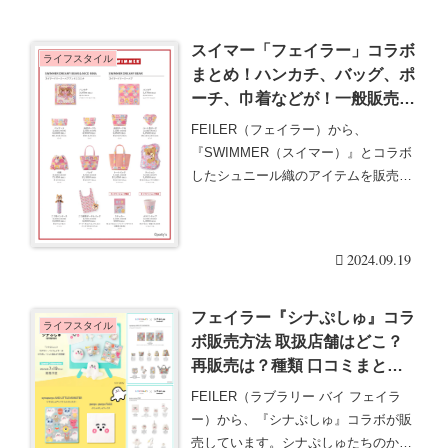
スイマー「フェイラー」コラボ
ライフスタイル
まとめ！ハンカチ、バッグ、ポ
ーチ、巾着などが！一般販売
も！販売方法、再販、追加販売
FEILER（フェイラー）から、
は？
『SWIMMER（スイマー）』とコラボ
したシュニール織のアイテムを販売
す。2024年10・・・続きを読む
2024.09.19
フェイラー『シナぷしゅ』コラ
ライフスタイル
ボ販売方法 取扱店舗はどこ？
再販売は？種類 口コミまとめ
ぷしゅぷしゅグッズ
FEILER（ラブラリー バイ フェイラ
ー）から、『シナぷしゅ』コラボが販
売しています。シナぷしゅたちのかわ