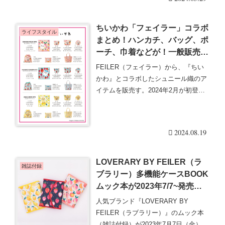
ちいかわ「フェイラー」コラボ
ライフスタイル
まとめ！ハンカチ、バッグ、ポ
ーチ、巾着などが！一般販売
も！販売方法、再販、追加販売
FEILER（フェイラー）から、『ちい
は？
かわ』とコラボしたシュニール織のア
イテムを販売す。2024年2月が初登場
で、数量限・・・続きを読む
2024.08.19
LOVERARY BY FEILER（ラ
雑誌付録
ブラリー）多機能ケースBOOK
ムック本が2023年7/7~発売！
雑誌付録！セブンイレブン限
人気ブランド『LOVERARY BY
定！先行予約販売も！レモン、
FEILER（ラブラリー）』のムック本
ストロベリー、ピーチ3柄！
（雑誌付録）が2023年7月7日（金）~