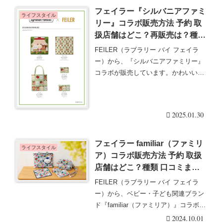
フェイラー『シルバニアファミ
ライフスタイル
リー』コラボ販売方法 予約 取
扱店舗はどこ？再販売は？種類
口コミまとめ 最新は2025/1/30
FEILER（ラブラリー バイ フェイラ
より新発売！
ー）から、『シルバニアファミリー』
コラボが販売しています。かわいいデ
ザインの雑貨・・・続きを読む
2025.01.30
フェイラー familiar（ファミリ
ライフスタイル
ア）コラボ販売方法 予約 取扱
店舗はどこ？種類 口コミまと
め 最新は2024年10月に再販
FEILER（ラブラリー バイ フェイラ
売！
ー）から、ベビー・子ども関連ブラン
ド『familiar（ファミリア）』コラボが
販・・・続きを読む
2024.10.01