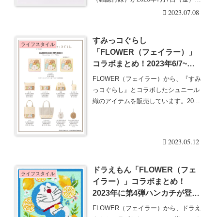
販売・・・続きを読む
2023.07.08
すみっコぐらし
ライフスタイル
「FLOWER（フェイラー）」
コラボまとめ！2023年6/7~ハ
ンカチ、バッグ、ポーチが登
FLOWER（フェイラー）から、『すみ
場！発売日・柄・口コミまと
っコぐらし』とコラボしたシュニール
め！販売方法、販売店舗は？
織のアイテムを販売しています。2023
年6月が初・・・続きを読む
2023.05.12
ドラえもん「FLOWER（フェ
ライフスタイル
イラー）」コラボまとめ！
2023年に第4弾ハンカチが登
場！発売日・柄・口コミまと
FLOWER（フェイラー）から、ドラえ
め！