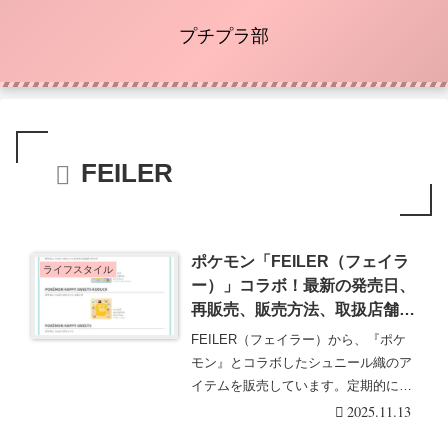
プチプラ部
FEILER
ポケモン「FEILER（フェイラ
ライフスタイル
ー）」コラボ！最新の発売日、
再販売、販売方法、取扱店舗ま
とめ！第2弾はタオル、ポー
FEILER（フェイラー）から、『ポケ
チ、バッグなどが2025/11/20か
モン』とコラボしたシュニール織のア
ら抽選販売！
イテムを販売しています。定期的に新
作も登用して、・・・続きを読む
2025.11.13