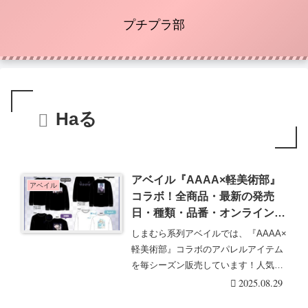
プチプラ部
Haる
アベイル『AAAA×軽美術部』
アベイル
コラボ！全商品・最新の発売
日・種類・品番・オンライン・
再販まとめ！取扱店はどこ？長
しまむら系列アベイルでは、『AAAA×
袖Tシャツが2025/8/30より新発
軽美術部』コラボのアパレルアイテム
売！
を毎シーズン販売しています！人気の
イラストレータ・・・続きを読む
2025.08.29