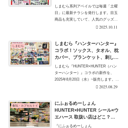
HUNTER×HUNTER、夏目友
しまむら系列アベイルでは毎週「土曜
人帳、こびとづかん、仕事猫、
日」に最新チラシを発行します。目玉
モンチッチ、イモちゃんコラボ
商品も充実していて、人気のグッズは
の秋冬も新発売！
発売後即売り切れに・・・続きを読む
2025.10.11
しまむら『ハンターハンター』
しまむら
コラボ！ソックス、タオル、枕
カバー、ブランケット、刺しゅ
う缶バッジ、チャームなどグッ
しまむら『HUNTER×HUNTER（ハン
ズが2025/8/20より新発売！口
ターハンター）』コラボの新作を、
コミ、売り切れ、入荷数、販売
2025年8月20日（水）~販売します。雑
状況まとめ！再販売も実施！幻
貨な・・・続きを読む
2025.08.29
影旅団（蜘蛛）、ゾルディック
家も！
にふぉるめーしょん
食玩・カプセルトイ
HUNTER×HUNTER シール×ウ
エハース 取扱い店はどこ？コ
ンビニは？配列や再販売まと
『にふぉるめーしょん