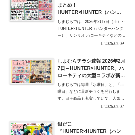
しまむら
まとめ！
HUNTER×HUNTER（ハンタ
ーハンター）、サンリオ ハロ
しまむらでは、2026年2月7日（土）～
ーキティなど♡ソックスフェ
HUNTER×HUNTER（ハンターハンタ
ア！口コミ、入荷数、行列、売
ー）、サンリオ ハローキティなどのコ
り切れ、整理券は？
ラ・・・続きを読む
2026.02.09
しまむらチラシ速報 2026年2月
しまむら
7日～HUNTER×HUNTER、ハ
ローキティの大型コラボが新発
売！推しキャラアイテムコレク
しまむらでは毎週「水曜日」と、「土
ション！
曜日」などに最新チラシを発行しま
す。目玉商品も充実していて、人気の
グッズは発売後即売り・・・続きを読
2026.02.07
む
銀だこ
グルメ
『HUNTER×HUNTER（ハン