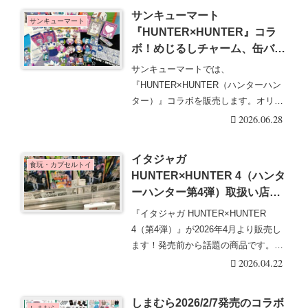
サンキューマート
サンキューマート
『HUNTER×HUNTER』コラ
ボ！めじるしチャーム、缶バッ
ジ、コレクトブックなど全33ア
サンキューマートでは、
イテムが2026/6/26より新発
『HUNTER×HUNTER（ハンターハン
売！販売方法、種類、口コミ、
ター）』コラボを販売します。オリジ
再販売まとめ！
ナルデザインの雑貨アイ・・・続きを
2026.06.28
読む
イタジャガ
食玩・カプセルトイ
HUNTER×HUNTER 4（ハンタ
ーハンター第4弾）取扱い店は
どこ？コンビニは？配列や再販
『イタジャガ HUNTER×HUNTER
売まとめ！フラゲは？イオン、
4（第4弾）』が2026年4月より販売し
ローソンも！メタリックプラカ
ます！発売前から話題の商品です。
ードは全27種類！
『イタ・・・続きを読む
2026.04.22
しまむら2026/2/7発売のコラボ