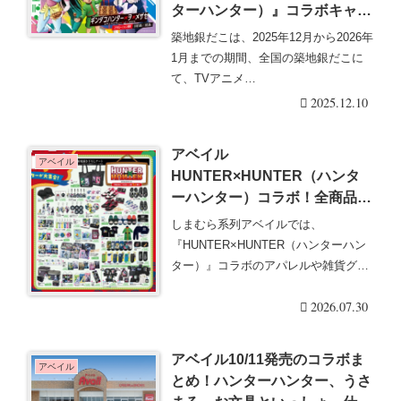
ターハンター）』コラボキャン
ペーンまとめ！コラボメニュ
築地銀だこは、2025年12月から2026年
ー、カード・クリアファイルお
1月までの期間、全国の築地銀だこに
まけも！12月10日から2026年2
て、TVアニメ
月9日まで！シークレットも！
『HUNTER×HUNTER・・・続きを読
2025.12.10
む
アベイル
アベイル
HUNTER×HUNTER（ハンタ
ーハンター）コラボ！全商品・
最新の発売日・種類・品番・オ
しまむら系列アベイルでは、
ンライン・再販まとめ！夏アパ
『HUNTER×HUNTER（ハンターハン
レル、雑貨やインテリアが
ター）』コラボのアパレルや雑貨グッ
2025/4/26より新発売！
ズを販売しています・・・続きを読む
2026.07.30
アベイル10/11発売のコラボま
アベイル
とめ！ハンターハンター、うさ