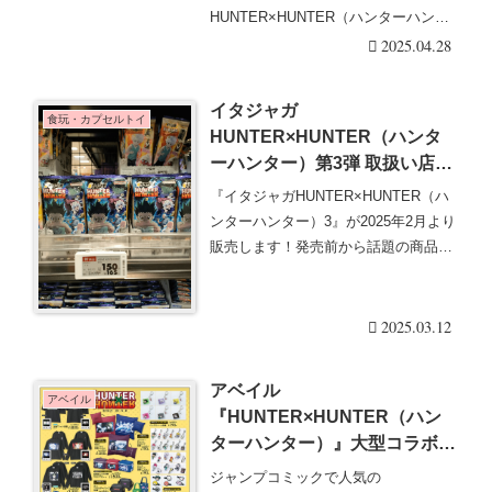
り切れ、整理券は？
HUNTER×HUNTER（ハンターハンタ
ー）、ハイキュー!!、夏・・・続きを
2025.04.28
読む
イタジャガ
食玩・カプセルトイ
HUNTER×HUNTER（ハンタ
ーハンター）第3弾 取扱い店は
どこ？コンビニは？配列や再販
『イタジャガHUNTER×HUNTER（ハ
売まとめ！フラゲは？イオン、
ンターハンター）3』が2025年2月より
ローソンも！
販売します！発売前から話題の商品で
す。・・・続きを読む
2025.03.12
アベイル
アベイル
『HUNTER×HUNTER（ハン
ターハンター）』大型コラボ
2023冬が12月9日より発売！半
ジャンプコミックで人気の