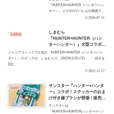
番・オンライン・再販まとめ！
『HUNTER×HUNTER（ハンターハン
取扱店はどこ？グリードアイラ
ター）』コラボのアパレルや雑貨グッ
ンド編のグッズが2026/8/1より
ズを販売しています。限定商品
2026.07.31
新発売！
で・・・続きを読む
しまむら
しまむら
『HUNTER×HUNTER（ハン
ターハンター）』大型コラボ
2022冬！服やグッズが12/17～
ジャンプコミックで人気の『HUNTER×HUNTER（ハンターハン
発売！店頭・オンラインも！
ター）』のグッズが、しまむらで、2022年12月17日・・・続きを
読む
2022.12.17
サンスター『ハンター×ハンタ
おまけ
ー』コラボ！ステッカーのおま
け付き歯ブラシが登場！販売店
は？グッズも！
サンスターは、
「HUNTER×HUNTER(ハンター×ハン