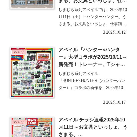
まる、お文具といっしょ、仕事
猫、ニャンコ先生、こびとづか
しまむら系列アベイルでは、2025年10
ん、フリーレン、ダンジョン
月11日（土）～ハンターハンター、う
飯、仮面ライダー、ブルーロッ
さまる、お文具といっしょ、仕事猫、
ク、トランスフォーマーなども
ニャンコ先・・・続きを読む
2025.10.12
♡口コミ、入荷数、行列、売り
切れ、整理券は？
アベイル『ハンター×ハンタ
アベイル
ー』大型コラボが2025/10/11～
新発売！トレーナー、Tシャ
ツ、スカジャン、ゴンの衣装風
しまむら系列アベイル
ルームガウン、アクスタ、チャ
『HUNTER×HUNTER（ハンターハン
ーム、バッグ、タオル、ブラン
ター）』コラボの新作を、2025年10月
ケット、ソックス、スニーカー
11日（土）~販売・・・続きを読む
やグッズなども！口コミ、売り
2025.10.17
切れ、入荷数、販売状況まと
め！再販売も実施！
アベイル チラシ速報2025年10
アベイル
月11日～お文具といっしょ、う
さまる、