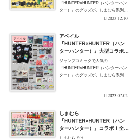
袖Tシャツやバッグ、マルチケ
『HUNTER×HUNTER（ハンターハン
ース、収納ボックス、マルチク
ター）』のグッズが、しまむら系列ア
リップ、アクセサリーも！店
ベイルで、2023年・・・続きを読む
2023.12.10
頭・オンラインも！
アベイル
アベイル
『HUNTER×HUNTER（ハン
ターハンター）』大型コラボ
2023夏が7/1~発売！半袖Tシャ
ジャンプコミックで人気の
ツやルームシューズ、ティッシ
『HUNTER×HUNTER（ハンターハン
ュケース、チャーム、クッショ
ター）』のグッズが、しまむら系列ア
ンも！店頭・オンラインも！
ベイルで、2023年・・・続きを読む
2023.07.02
しまむら
しまむら
『HUNTER×HUNTER（ハン
ターハンター）』コラボ！全商
品・最新の発売日・種類・品
しまむらでは、