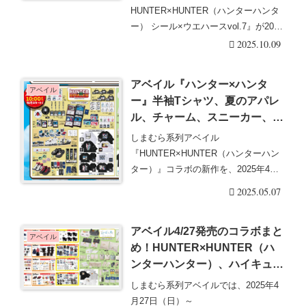
め！フラゲは？イオン、ローソ
HUNTER×HUNTER（ハンターハンタ
ンも！シークレットネタバレ！
ー） シール×ウエハースvol.7』が2025
年5月より・・・続きを読む
2025.10.09
アベイル『ハンター×ハンタ
アベイル
ー』半袖Tシャツ、夏のアパレ
ル、チャーム、スニーカー、サ
ンダル、エコバッグ、タオル、
しまむら系列アベイル
アクスタなどのグッズが新発
『HUNTER×HUNTER（ハンターハン
売！GW祭、口コミ、売り切
ター）』コラボの新作を、2025年4月
れ、入荷数、販売状況まとめ！
27日（日）~販売し・・・続きを読む
2025.05.07
一部アイテムが受注生産で再販
売！
アベイル4/27発売のコラボまと
アベイル
め！HUNTER×HUNTER（ハ
ンターハンター）、ハイキュ
ー!!、夏目友人帳 ニャンコ先生
しまむら系列アベイルでは、2025年4
も♡口コミ、入荷数、行列、売
月27日（日）～