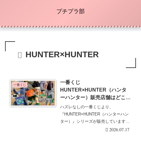
プチプラ部
HUNTER×HUNTER
一番くじ
一番くじ
HUNTER×HUNTER（ハンタ
ーハンター）販売店舗はどこ？
最新の発売日・口コミ・売り切
ハズレなしの一番くじより、
れ・再販まとめ！グリードアイ
『HUNTER×HUNTER（ハンターハン
ランド第2弾が2026/8/29よりフ
ター）』シリーズが販売しています！
ァミマなどで新発売！
限定の景品などで毎・・・続きを読む
2026.07.17