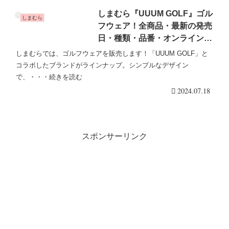
しまむら『UUUM GOLF』ゴル
しまむら
フウェア！全商品・最新の発売
日・種類・品番・オンライン・
再販まとめ！取扱店はどこ？
しまむらでは、ゴルフウェアを販売します！「UUUM GOLF」と
コラボしたブランドがラインナップ。シンプルなデザイン
で、・・・続きを読む
2024.07.18
スポンサーリンク