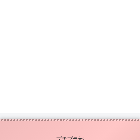
プチプラ部