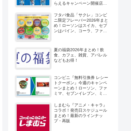
らえるキャンペーン開催店は
どこ？2026/8/4～コンビニ限
定で6種類！見分け方！セブ
フタバ食品「サクレ」コンビ
ン、ファミマ、ローソン、デ
ニ限定フレーバー2026年まと
イリーヤマザキ、ミニストッ
め！ローソンはスイカ、セブ
プなどで！クーラーバッグ
ンはパイン、コーラ、ファミ
も！
マはソルティライチ！種類・
口コミ！
夏の福袋2026年まとめ！飲
食、カフェ、雑貨、アパレル
などもお得！
コンビニ『無料引換券 レシー
トクーポン』今週のキャンペ
ーンまとめ！ローソン、ファ
ミマ、セブンイレブン、ミニ
ストップも！
しまむら『アニメ・キャラ』
コラボ！発売日スケジュール
まとめ！最新のラインナッ
プ・再販