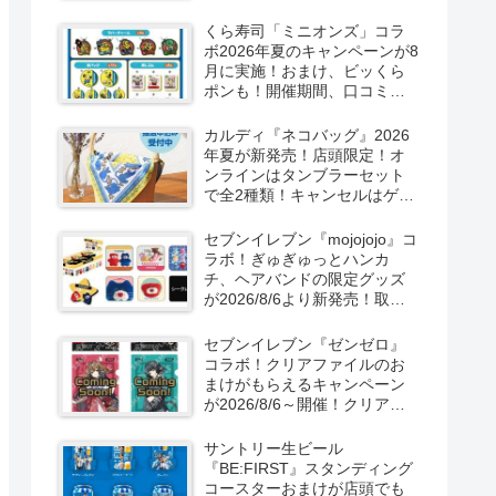
ーン！抽選でグッズも当た
る！
くら寿司「ミニオンズ」コラ
ボ2026年夏のキャンペーンが8
月に実施！おまけ、ビッくら
ポンも！開催期間、口コミ、
売り切れまとめ！
カルディ『ネコバッグ』2026
年夏が新発売！店頭限定！オ
ンラインはタンブラーセット
で全2種類！キャンセルはゲリ
ラ販売も実施！
セブンイレブン『mojojojo』コ
ラボ！ぎゅぎゅっとハンカ
チ、ヘアバンドの限定グッズ
が2026/8/6より新発売！取扱
店はどこ？シークレットも！
セブンイレブン『ゼンゼロ』
コラボ！クリアファイルのお
まけがもらえるキャンペーン
が2026/8/6～開催！クリアカ
ード付き明治チョコも新発
売！
サントリー生ビール
『BE:FIRST』スタンディング
コースターおまけが店頭でも