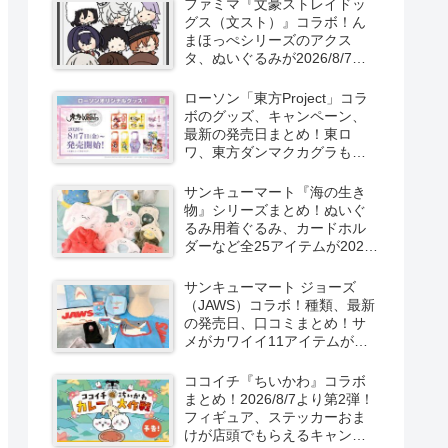
ファミマ『文豪ストレイドッ
新発売！
グス（文スト）』コラボ！ん
まほっぺシリーズのアクス
タ、ぬいぐるみが2026/8/7～
新発売！取扱店はどこ？
ローソン「東方Project」コラ
ボのグッズ、キャンペーン、
最新の発売日まとめ！東ロ
ワ、東方ダンマクカグラも！
取扱店舗はどこ？東方
LostWordのプラモ風アクキ
サンキューマート『海の生き
ー、カラビナ、クリアファイ
物』シリーズまとめ！ぬいぐ
ルが2026/8/7より新発売！
るみ用着ぐるみ、カードホル
ダーなど全25アイテムが2026
年8月より新発売！サイズ、口
コミ！
サンキューマート ジョーズ
（JAWS）コラボ！種類、最新
の発売日、口コミまとめ！サ
メがカワイイ11アイテムが
2026年夏より新発売！
ココイチ『ちいかわ』コラボ
まとめ！2026/8/7より第2弾！
フィギュア、ステッカーおま
けが店頭でもらえるキャンペ