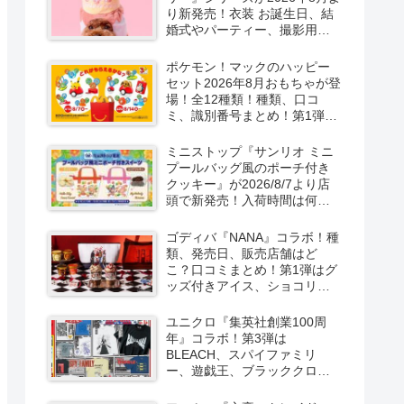
り新発売！衣装 お誕生日、結
婚式やパーティー、撮影用グ
ッズも！
ポケモン！マックのハッピー
セット2026年8月おもちゃが登
場！全12種類！種類、口コ
ミ、識別番号まとめ！第1弾は
8月7日より！
ミニストップ『サンリオ ミニ
プールバッグ風のポーチ付き
クッキー』が2026/8/7より店
頭で新発売！入荷時間は何
時？オンライン先行販売も実
施！キティ&ダニエル、マイメ
ゴディバ『NANA』コラボ！種
ロ＆クロミの2種類！
類、発売日、販売店舗はど
こ？口コミまとめ！第1弾はグ
ッズ付きアイス、ショコリキ
サー、タンブラーが2026/8/7
より新発売！第2弾は限定チョ
ユニクロ『集英社創業100周
コレートなどが2026年10月？
年』コラボ！第3弾は
再販売は？
BLEACH、スパイファミリ
ー、遊戯王、ブラッククロー
バー、マッシュルの5作品13柄
の半袖Tシャツが2026/8/7より