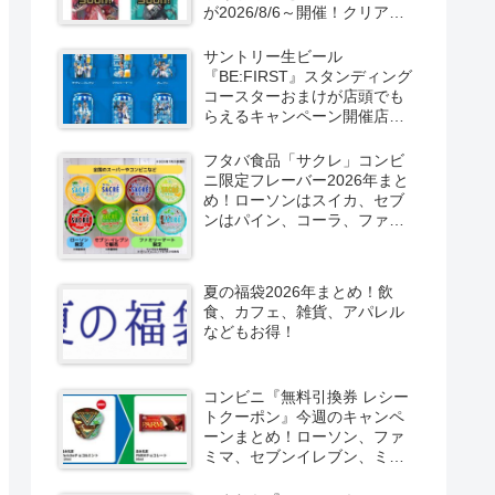
が2026/8/6～開催！クリアカ
ード付き明治チョコも新発
売！
サントリー生ビール
『BE:FIRST』スタンディング
コースターおまけが店頭でも
らえるキャンペーン開催店は
どこ？2026/8/4～コンビニ限
定で6種類！見分け方！セブ
フタバ食品「サクレ」コンビ
ン、ファミマ、ローソン、デ
ニ限定フレーバー2026年まと
イリーヤマザキ、ミニストッ
め！ローソンはスイカ、セブ
プなどで！クーラーバッグ
ンはパイン、コーラ、ファミ
も！
マはソルティライチ！種類・
口コミ！
夏の福袋2026年まとめ！飲
食、カフェ、雑貨、アパレル
などもお得！
コンビニ『無料引換券 レシー
トクーポン』今週のキャンペ
ーンまとめ！ローソン、ファ
ミマ、セブンイレブン、ミニ
ストップも！