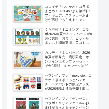
取扱店舗はどこ？東方
LostWordのプラモ風アクキ
ココイチ『ちいかわ』コラボ
ー、カラビナ、クリアファイ
まとめ！2026/8/7より第2弾！
ルが2026/8/7より新発売！
フィギュア、ステッカーおま
けが店頭でもらえるキャンペ
ーン！抽選でグッズも当た
る！
くら寿司「ミニオンズ」コラ
ボ2026年夏のキャンペーンが8
月に実施！おまけ、ビッくら
ポンも！開催期間、口コミ、
売り切れまとめ！
カルディ『ネコバッグ』2026
年夏が新発売！店頭限定！オ
ンラインはタンブラーセット
で全2種類！キャンセルはゲリ
ラ販売も実施！
セブンイレブン『mojojojo』コ
ラボ！ぎゅぎゅっとハンカ
チ、ヘアバンドの限定グッズ
が2026/8/6より新発売！取扱
店はどこ？シークレットも！
セブンイレブン『ゼンゼロ』
コラボ！クリアファイルのお
まけがもらえるキャンペーン