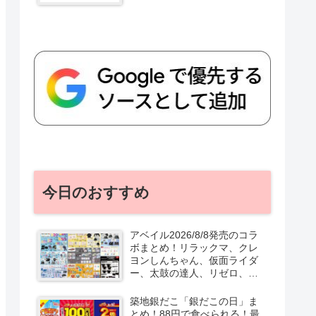
今日のおすすめ
アベイル2026/8/8発売のコラ
ボまとめ！リラックマ、クレ
ヨンしんちゃん、仮面ライダ
ー、太鼓の達人、リゼロ、テ
ニプリ、スターウォーズも♡
口コミ、入荷数、行列、売り
築地銀だこ「銀だこの日」ま
切れ、整理券は？
とめ！88円で食べられる！最