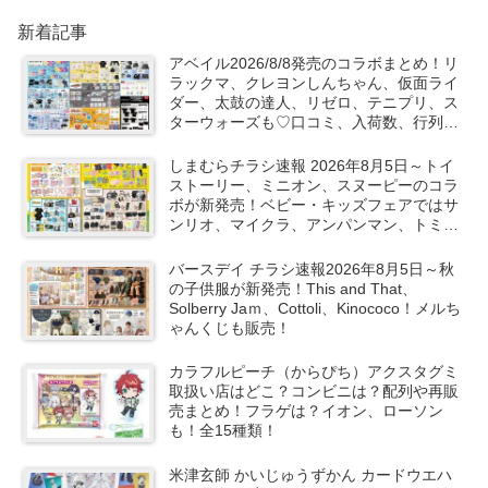
新着記事
アベイル2026/8/8発売のコラボまとめ！リ
ラックマ、クレヨンしんちゃん、仮面ライ
ダー、太鼓の達人、リゼロ、テニプリ、ス
ターウォーズも♡口コミ、入荷数、行列、
売り切れ、整理券は？
しまむらチラシ速報 2026年8月5日～トイ
ストーリー、ミニオン、スヌーピーのコラ
ボが新発売！ベビー・キッズフェアではサ
ンリオ、マイクラ、アンパンマン、トミカ
など秋の子供服も！
バースデイ チラシ速報2026年8月5日～秋
の子供服が新発売！This and That、
Solberry Jaｍ、Cottoli、Kinococo！メルち
ゃんくじも販売！
カラフルピーチ（からぴち）アクスタグミ
取扱い店はどこ？コンビニは？配列や再販
売まとめ！フラゲは？イオン、ローソン
も！全15種類！
米津玄師 かいじゅうずかん カードウエハ