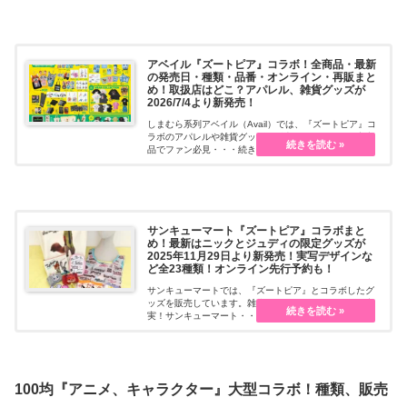
アベイル『ズートピア』コラボ！全商品・最新
の発売日・種類・品番・オンライン・再販まと
め！取扱店はどこ？アパレル、雑貨グッズが
2026/7/4より新発売！
しまむら系列アベイル（Avail）では、『ズートピア』コ
ラボのアパレルや雑貨グッズを販売しています。限定商
品でファン必見・・・続きを読む
サンキューマート『ズートピア』コラボまと
め！最新はニックとジュディの限定グッズが
2025年11月29日より新発売！実写デザインな
ど全23種類！オンライン先行予約も！
サンキューマートでは、『ズートピア』とコラボしたグ
ッズを販売しています。雑貨やファッショングッズも充
実！サンキューマート・・・続きを読む
100均『アニメ、キャラクター』大型コラボ！種類、販売