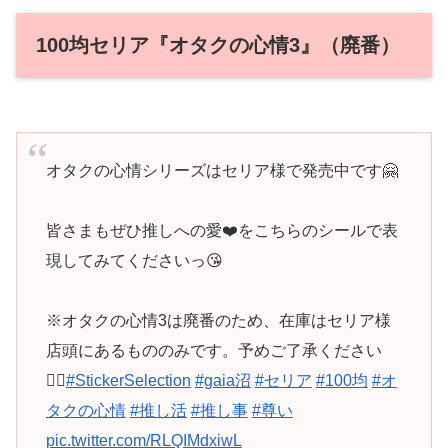
100均セリア『オタクの心情3』（廃番）
オタクの心情シリーズはセリア様で発売中です🤗
皆さまもぜひ推しへの愛❤️をこちらのシールで表
現してみてくださいっ😘
※オタクの心情3は廃番のため、在庫はセリア様
店頭にあるもののみです。予めご了承ください
🙇‍♀️
#StickerSelection
#gaia沼
#セリア
#100均
#オ
タクの心情
#推し活
#推し事
#尊い
pic.twitter.com/RLQIMdxiwL