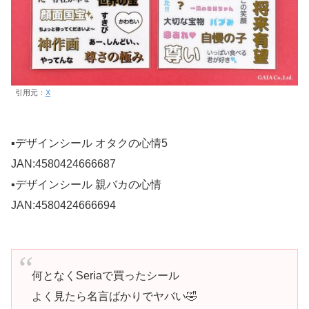
引用元：
X
▪️デザインシール オタクの心情5
JAN:4580424666687
▪️デザインシール 親バカの心情
JAN:4580424666694
何となくSeriaで買ったシール
よく見たら名言ばかりでヤバい🤣