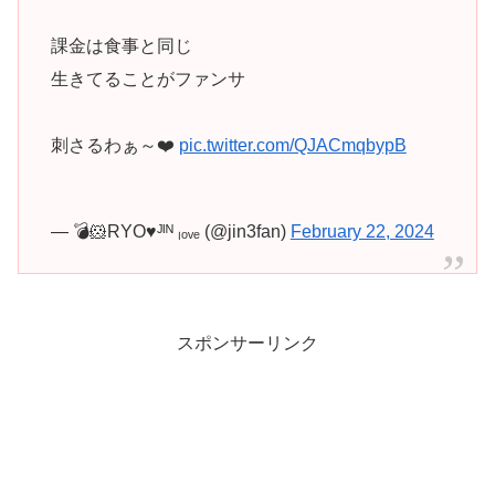
課金は食事と同じ
生きてることがファンサ
刺さるわぁ～❤️
pic.twitter.com/QJACmqbypB
— 💣️🐹RYO♥️ᴶᴵᴺ ₗₒᵥₑ (@jin3fan)
February 22, 2024
スポンサーリンク