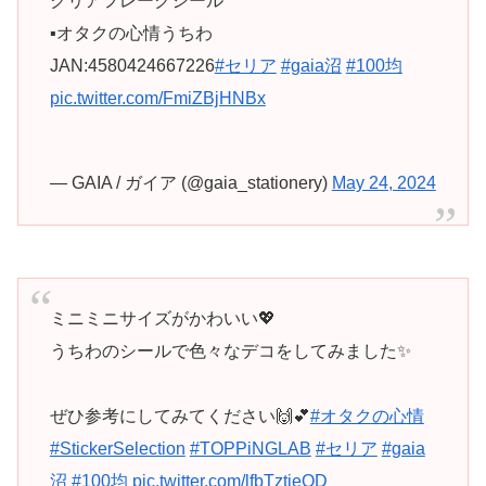
クリアフレークシール
▪️オタクの心情うちわ
JAN:4580424667226
#セリア
#gaia沼
#100均
pic.twitter.com/FmiZBjHNBx
— GAIA / ガイア (@gaia_stationery)
May 24, 2024
ミニミニサイズがかわいい💖
うちわのシールで色々なデコをしてみました✨
ぜひ参考にしてみてください🙌💕
#オタクの心情
#StickerSelection
#TOPPiNGLAB
#セリア
#gaia
沼
#100均
pic.twitter.com/lfbTztieOD