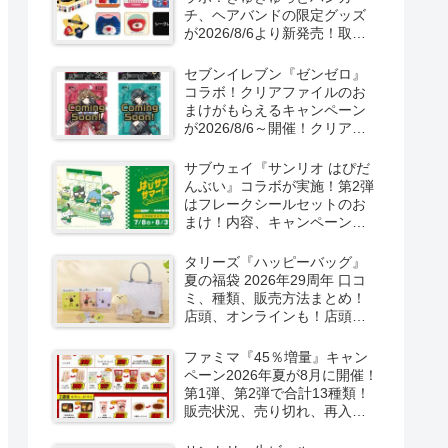
チ、ヘアバンドの限定グッズ
が2026/8/6より新発売！取扱
店はどこ？シークレットも！
セブンイレブン『ゼンゼロ』
コラボ！クリアファイルのお
まけがもらえるキャンペーン
が2026/8/6～開催！クリアカ
ード付き明治チョコも新発
売！
サブウェイ『サンリオ はぴだ
んぶい』コラボが実施！第2弾
はフレークシールセットのお
まけ！内容、キャンペーンま
とめ！
タリーズ『ハッピーバッグ』
夏の福袋 2026年29周年 口コ
ミ、種類、販売方法まとめ！
店頭、オンラインも！店頭と
オンラインで！
ファミマ『45％増量』キャン
ペーン2026年夏が8月に開催！
第1弾、第2弾で合計13種類！
販売状況、売り切れ、再入荷
は？