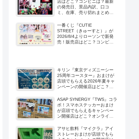
店はどこ？コンビニは？最新
の発売日、景品内訳、口コ
ミ、在庫、売り切れまとめ！
スパイダーマン：ブランド・
ニュー・デイが2026/8/7より
一番くじ『CUTIE
ローソン、ファミマなどで新
STREET（きゅーすと）』が
発売！
2026/8/4よりローソンで新発
売！販売店はどこ？コンビニ
は？景品内訳、口コミ、在
庫、売り切れまとめ！コンビ
ニではキャンペーンも？しま
むら系列アベイルも！
キリン『東京ディズニーシー
25周年コースター』おまけが
店頭でもらえる2026年夏キャ
ンペーンの開催店はどこ？全6
種類でグーフィー、ドナル
ド、チップとデールなども！
ASAP SYNERGY『TWS』コラ
ボ！スマホステッカーおまけ
が店頭でもらえるキャンペー
ン開催店はどこ？オンライン
はグッズも！限定缶もドンキ
などで新発売！
アサヒ飲料『マイクラ』アイ
ストレーおまけが店頭でもら