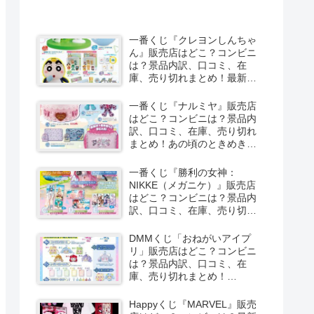
一番くじ『クレヨンしんちゃ
ん』販売店はどこ？コンビニ
は？景品内訳、口コミ、在
庫、売り切れまとめ！最新は
夏のバケーションだゾが
2026/8/8より新発売！
一番くじ『ナルミヤ』販売店
はどこ？コンビニは？景品内
訳、口コミ、在庫、売り切れ
まとめ！あの頃のときめきメ
モリーズが2026/8/8よりファ
ミマで新発売！しまむら系列
一番くじ『勝利の女神：
のアベイルも！
NIKKE（メガニケ）』販売店
はどこ？コンビニは？景品内
訳、口コミ、在庫、売り切れ
まとめ！最新は
CHAPTER8（第8弾）が
DMMくじ「おねがいアイプ
2026/8/8より新発売！
リ」販売店はどこ？コンビニ
は？景品内訳、口コミ、在
庫、売り切れまとめ！
2026/8/7よりローソンなどで
新発売！
Happyくじ『MARVEL』販売