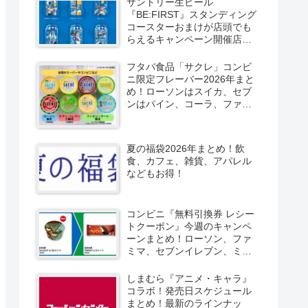
サントリー生ビール
『BE:FIRST』スタンディング
コースターおまけが店頭でも
らえるキャンペーン開催店は
どこ？2026/8/4～コンビニ限
定で6種類！見分け方！セブ
フタバ食品「サクレ」コンビ
ン、ファミマ、ローソン、デ
ニ限定フレーバー2026年まと
イリーヤマザキ、ミニストッ
め！ローソンはスイカ、セブ
プなどで！クーラーバッグ
ンはパイン、コーラ、ファミ
も！
マはソルティライチ！種類・
口コミ！
夏の福袋2026年まとめ！飲
食、カフェ、雑貨、アパレル
などもお得！
コンビニ『無料引換券 レシー
トクーポン』今週のキャンペ
ーンまとめ！ローソン、ファ
ミマ、セブンイレブン、ミニ
ストップも！
しまむら『アニメ・キャラ』
コラボ！発売日スケジュール
まとめ！最新のラインナッ