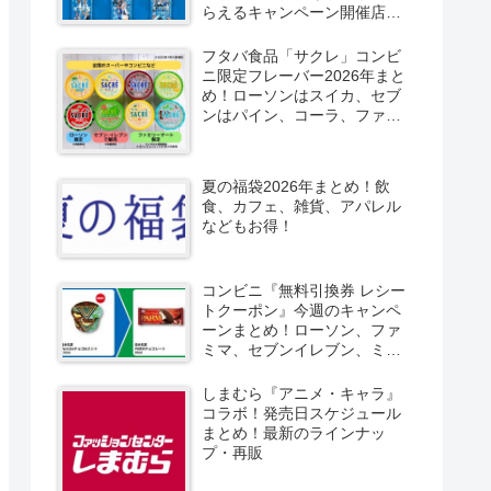
らえるキャンペーン開催店は
どこ？2026/8/4～コンビニ限
定で6種類！見分け方！セブ
フタバ食品「サクレ」コンビ
ン、ファミマ、ローソン、デ
ニ限定フレーバー2026年まと
イリーヤマザキ、ミニストッ
め！ローソンはスイカ、セブ
プなどで！クーラーバッグ
ンはパイン、コーラ、ファミ
も！
マはソルティライチ！種類・
口コミ！
夏の福袋2026年まとめ！飲
食、カフェ、雑貨、アパレル
などもお得！
コンビニ『無料引換券 レシー
トクーポン』今週のキャンペ
ーンまとめ！ローソン、ファ
ミマ、セブンイレブン、ミニ
ストップも！
しまむら『アニメ・キャラ』
コラボ！発売日スケジュール
まとめ！最新のラインナッ
プ・再販