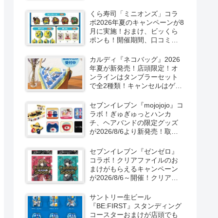
ーン！抽選でグッズも当た
る！
くら寿司「ミニオンズ」コラ
ボ2026年夏のキャンペーンが8
月に実施！おまけ、ビッくら
ポンも！開催期間、口コミ、
売り切れまとめ！
カルディ『ネコバッグ』2026
年夏が新発売！店頭限定！オ
ンラインはタンブラーセット
で全2種類！キャンセルはゲリ
ラ販売も実施！
セブンイレブン『mojojojo』コ
ラボ！ぎゅぎゅっとハンカ
チ、ヘアバンドの限定グッズ
が2026/8/6より新発売！取扱
店はどこ？シークレットも！
セブンイレブン『ゼンゼロ』
コラボ！クリアファイルのお
まけがもらえるキャンペーン
が2026/8/6～開催！クリアカ
ード付き明治チョコも新発
売！
サントリー生ビール
『BE:FIRST』スタンディング
コースターおまけが店頭でも