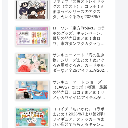
ファミマ『文豪ストレイドッ
新発売！
グス（文スト）』コラボ！ん
まほっぺシリーズのアクス
タ、ぬいぐるみが2026/8/7～
新発売！取扱店はどこ？
ローソン「東方Project」コラ
ボのグッズ、キャンペーン、
最新の発売日まとめ！東ロ
ワ、東方ダンマクカグラも！
取扱店舗はどこ？東方
LostWordのプラモ風アクキ
サンキューマート『海の生き
ー、カラビナ、クリアファイ
物』シリーズまとめ！ぬいぐ
ルが2026/8/7より新発売！
るみ用着ぐるみ、カードホル
ダーなど全25アイテムが2026
年8月より新発売！サイズ、口
コミ！
サンキューマート ジョーズ
（JAWS）コラボ！種類、最新
の発売日、口コミまとめ！サ
メがカワイイ11アイテムが
2026年夏より新発売！
ココイチ『ちいかわ』コラボ
まとめ！2026/8/7より第2弾！
フィギュア、ステッカーおま
けが店頭でもらえるキャンペ