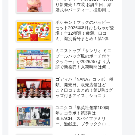
り新発売！衣装 お誕生日、結
婚式やパーティー、撮影用グ
ッズも！
ポケモン！マックのハッピー
セット2026年8月おもちゃが登
場！全12種類！種類、口コ
ミ、識別番号まとめ！第1弾は
8月7日より！
ミニストップ『サンリオ ミニ
プールバッグ風のポーチ付き
クッキー』が2026/8/7より店
頭で新発売！入荷時間は何
時？オンライン先行販売も実
施！キティ&ダニエル、マイメ
ゴディバ『NANA』コラボ！種
ロ＆クロミの2種類！
類、発売日、販売店舗はど
こ？口コミまとめ！第1弾はグ
ッズ付きアイス、ショコリキ
サー、タンブラーが2026/8/7
より新発売！第2弾は限定チョ
ユニクロ『集英社創業100周
コレートなどが2026年10月？
年』コラボ！第3弾は
再販売は？
BLEACH、スパイファミリ
ー、遊戯王、ブラッククロー
バー、マッシュルの5作品13柄
の半袖Tシャツが2026/8/7より