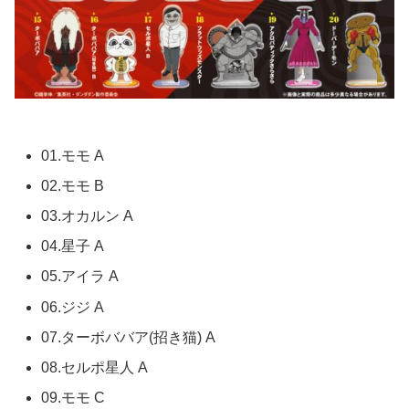
01.モモ A
02.モモ B
03.オカルン A
04.星子 A
05.アイラ A
06.ジジ A
07.ターボババア(招き猫) A
08.セルポ星人 A
09.モモ C