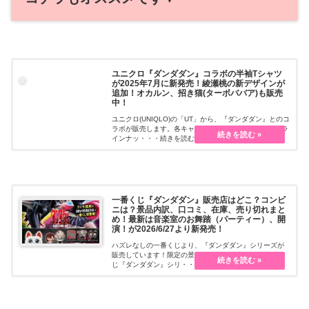
ユニクロ『ダンダダン』コラボの半袖Tシャツ
が2025年7月に新発売！綾瀬桃の新デザインが
追加！オカルン、招き猫(ターボババア)も販売
中！
ユニクロ(UNIQLO)の「UT」から、『ダンダダン』とのコ
ラボが販売します。各キャラデザインの半袖Tシャツがラ
インナッ・・・続きを読む
一番くじ『ダンダダン』販売店はどこ？コンビ
ニは？景品内訳、口コミ、在庫、売り切れまと
め！最新は音楽室のお舞踏（パーティー）、開
演！が2026/6/27より新発売！
ハズレなしの一番くじより、『ダンダダン』シリーズが
販売しています！限定の景品などで毎回大人気！一番く
じ『ダンダダン』シリ・・・続きを読む