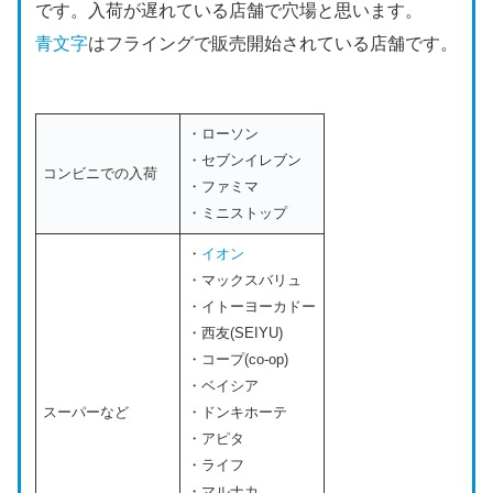
です。入荷が遅れている店舗で穴場と思います。
青文字
はフライングで販売開始されている店舗です。
・ローソン
・セブンイレブン
コンビニでの入荷
・ファミマ
・ミニストップ
・
イオン
・マックスバリュ
・イトーヨーカドー
・西友(SEIYU)
・コープ(co-op)
・ベイシア
スーパーなど
・ドンキホーテ
・アピタ
・ライフ
・マルナカ