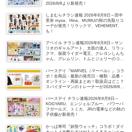
2026/8/8より新発売！
しまむらチラシ速報 2026年8月8日～田中
里奈 mysa、Hina、MUMUの秋の先取りコ
ーデが発売！リラックマ、VEHEMENT..
も！
アベイル チラシ速報2026年8月8日～サン
リオのギャルアート、太鼓の達人、リラッ
クマ、仮面ライダー電王、クレヨンしんち
ゃん、グレムリン、トムとジェリーのコラ
ボや秋服が新発売！
バースデイ『MARVEL（マーベル）』コラ
ボ！全商品・最新の発売日・種類・品番・
オンライン・再販まとめ！取扱店はどこ？
スパイダーマンのトレーナーが2026/8/8よ
り新発売！
バースデイ チラシ速報2026年8月8日～
KOGYARU、エンジェルブルー、パワーパ
フガールズ、トミカ、JRの電車などの秋の
子供服が新発売！
かっぱ寿司『妖怪ウォッチ』コラボ！ダイ
カットメモ帳おまけがもらえるキャンペー