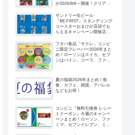
が2026/8/6～開催！クリアカ
ード付き明治チョコも新発
売！
サントリー生ビール
『BE:FIRST』スタンディング
コースターおまけが店頭でも
らえるキャンペーン開催店は
どこ？2026/8/4～コンビニ限
定で6種類！見分け方！セブ
フタバ食品「サクレ」コンビ
ン、ファミマ、ローソン、デ
ニ限定フレーバー2026年まと
イリーヤマザキ、ミニストッ
め！ローソンはスイカ、セブ
プなどで！クーラーバッグ
ンはパイン、コーラ、ファミ
も！
マはソルティライチ！種類・
口コミ！
夏の福袋2026年まとめ！飲
食、カフェ、雑貨、アパレル
などもお得！
コンビニ『無料引換券 レシー
トクーポン』今週のキャンペ
ーンまとめ！ローソン、ファ
ミマ、セブンイレブン、ミニ
ストップも！