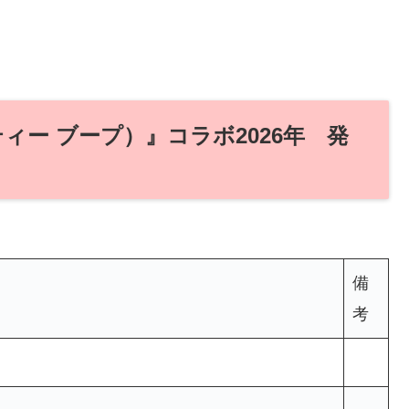
ティー ブープ）』コラボ2026年 発
備
考