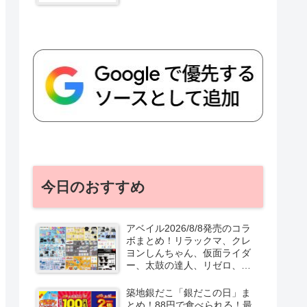
今日のおすすめ
アベイル2026/8/8発売のコラ
ボまとめ！リラックマ、クレ
ヨンしんちゃん、仮面ライダ
ー、太鼓の達人、リゼロ、テ
ニプリ、スターウォーズも♡
口コミ、入荷数、行列、売り
築地銀だこ「銀だこの日」ま
切れ、整理券は？
とめ！88円で食べられる！最