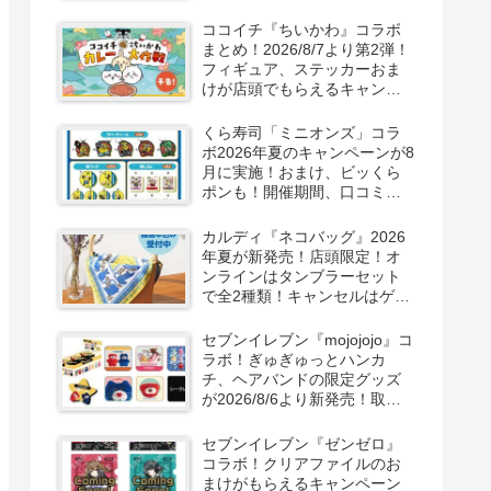
取扱店舗はどこ？東方
LostWordのプラモ風アクキ
ココイチ『ちいかわ』コラボ
ー、カラビナ、クリアファイ
まとめ！2026/8/7より第2弾！
ルが2026/8/7より新発売！
フィギュア、ステッカーおま
けが店頭でもらえるキャンペ
ーン！抽選でグッズも当た
る！
くら寿司「ミニオンズ」コラ
ボ2026年夏のキャンペーンが8
月に実施！おまけ、ビッくら
ポンも！開催期間、口コミ、
売り切れまとめ！
カルディ『ネコバッグ』2026
年夏が新発売！店頭限定！オ
ンラインはタンブラーセット
で全2種類！キャンセルはゲリ
ラ販売も実施！
セブンイレブン『mojojojo』コ
ラボ！ぎゅぎゅっとハンカ
チ、ヘアバンドの限定グッズ
が2026/8/6より新発売！取扱
店はどこ？シークレットも！
セブンイレブン『ゼンゼロ』
コラボ！クリアファイルのお
まけがもらえるキャンペーン