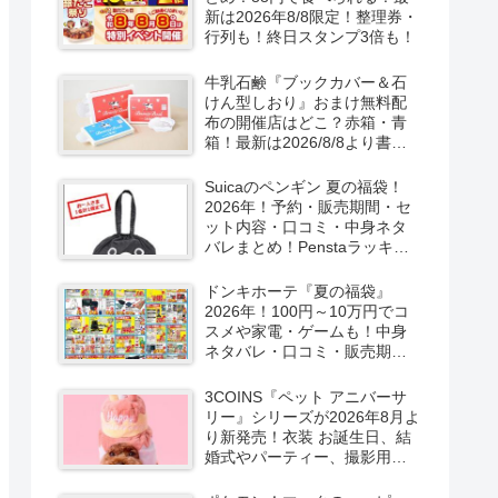
新は2026年8/8限定！整理券・
行列も！終日スタンプ3倍も！
牛乳石鹸『ブックカバー＆石
けん型しおり』おまけ無料配
布の開催店はどこ？赤箱・青
箱！最新は2026/8/8より書店
で実施！
Suicaのペンギン 夏の福袋！
2026年！予約・販売期間・セ
ット内容・口コミ・中身ネタ
バレまとめ！Penstaラッキー
バッグ2026Summerが
2026/8/8より新発売！
ドンキホーテ『夏の福袋』
2026年！100円～10万円でコ
スメや家電・ゲームも！中身
ネタバレ・口コミ・販売期
間・チラシ！取扱店はどこ？
3COINS『ペット アニバーサ
リー』シリーズが2026年8月よ
り新発売！衣装 お誕生日、結
婚式やパーティー、撮影用グ
ッズも！