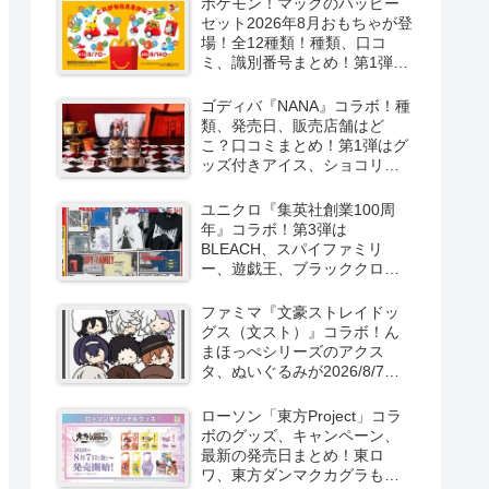
ポケモン！マックのハッピー
セット2026年8月おもちゃが登
場！全12種類！種類、口コ
ミ、識別番号まとめ！第1弾は
8月7日より！
ゴディバ『NANA』コラボ！種
類、発売日、販売店舗はど
こ？口コミまとめ！第1弾はグ
ッズ付きアイス、ショコリキ
サー、タンブラーが2026/8/7
より新発売！第2弾は限定チョ
ユニクロ『集英社創業100周
コレートなどが2026年10月？
年』コラボ！第3弾は
再販売は？
BLEACH、スパイファミリ
ー、遊戯王、ブラッククロー
バー、マッシュルの5作品13柄
の半袖Tシャツが2026/8/7より
ファミマ『文豪ストレイドッ
新発売！
グス（文スト）』コラボ！ん
まほっぺシリーズのアクス
タ、ぬいぐるみが2026/8/7～
新発売！取扱店はどこ？
ローソン「東方Project」コラ
ボのグッズ、キャンペーン、
最新の発売日まとめ！東ロ
ワ、東方ダンマクカグラも！