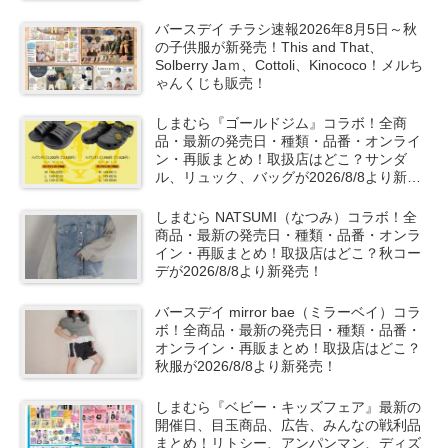
など秋の子供服も！
バースデイ チラシ速報2026年8月5日～秋
の子供服が新発売！This and That、
Solberry Jaｍ、Cottoli、Kinococo！メルち
ゃんくじも販売！
しまむら『ゴールドジム』コラボ！全商
品・最新の発売日・種類・品番・オンライ
ン・再販まとめ！取扱店はどこ？サンダ
ル、リュック、バッグが2026/8/8より新発
売！
しまむら NATSUMI（なつみ）コラボ！全
商品・最新の発売日・種類・品番・オンラ
イン・再販まとめ！取扱店はどこ？秋コー
デが2026/8/8より新発売！
バースデイ mirror bae（ミラーベイ）コラ
ボ！全商品・最新の発売日・種類・品番・
オンライン・再販まとめ！取扱店はどこ？
秋服が2026/8/8より新発売！
しまむら『ベビー・キッズフェア』最新の
開催日、目玉商品、広告、みんなの戦利品
まとめ！リトシー、アンパンマン、ディズ