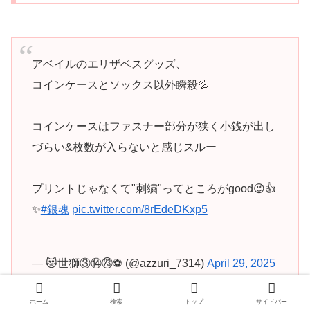
アベイルのエリザベスグッズ、
コインケースとソックス以外瞬殺💦
コインケースはファスナー部分が狭く小銭が出し
づらい&枚数が入らないと感じスルー
プリントじゃなくて"刺繍"ってところがgood😉👍️
✨
#銀魂
pic.twitter.com/8rEdeDKxp5
— 😻世獅③⑭㉓⚽ (@azzuri_7314)
April 29, 2025
ホーム
検索
トップ
サイドバー