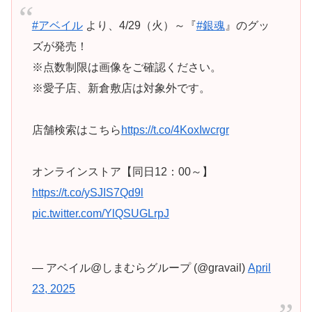
#アベイル
より、4/29（火）～『
#銀魂
』のグッ
ズが発売！
※点数制限は画像をご確認ください。
※愛子店、新倉敷店は対象外です。
店舗検索はこちら
https://t.co/4KoxIwcrgr
オンラインストア【同日12：00～】
https://t.co/ySJIS7Qd9l
pic.twitter.com/YlQSUGLrpJ
— アベイル@しまむらグループ (@gravail)
April
23, 2025