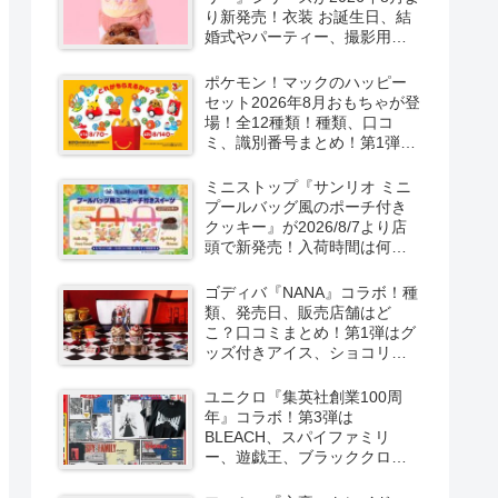
り新発売！衣装 お誕生日、結
婚式やパーティー、撮影用グ
ッズも！
ポケモン！マックのハッピー
セット2026年8月おもちゃが登
場！全12種類！種類、口コ
ミ、識別番号まとめ！第1弾は
8月7日より！
ミニストップ『サンリオ ミニ
プールバッグ風のポーチ付き
クッキー』が2026/8/7より店
頭で新発売！入荷時間は何
時？オンライン先行販売も実
施！キティ&ダニエル、マイメ
ゴディバ『NANA』コラボ！種
ロ＆クロミの2種類！
類、発売日、販売店舗はど
こ？口コミまとめ！第1弾はグ
ッズ付きアイス、ショコリキ
サー、タンブラーが2026/8/7
より新発売！第2弾は限定チョ
ユニクロ『集英社創業100周
コレートなどが2026年10月？
年』コラボ！第3弾は
再販売は？
BLEACH、スパイファミリ
ー、遊戯王、ブラッククロー
バー、マッシュルの5作品13柄
の半袖Tシャツが2026/8/7より