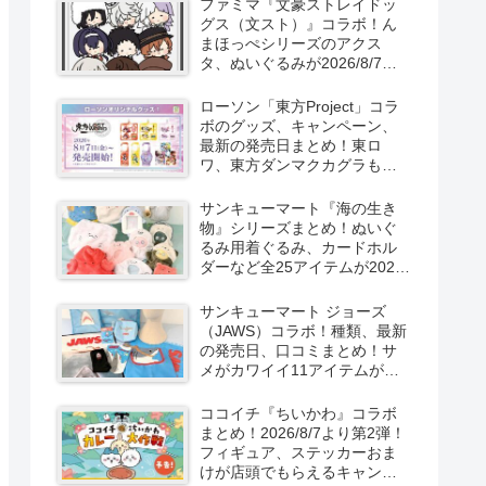
ファミマ『文豪ストレイドッ
新発売！
グス（文スト）』コラボ！ん
まほっぺシリーズのアクス
タ、ぬいぐるみが2026/8/7～
新発売！取扱店はどこ？
ローソン「東方Project」コラ
ボのグッズ、キャンペーン、
最新の発売日まとめ！東ロ
ワ、東方ダンマクカグラも！
取扱店舗はどこ？東方
LostWordのプラモ風アクキ
サンキューマート『海の生き
ー、カラビナ、クリアファイ
物』シリーズまとめ！ぬいぐ
ルが2026/8/7より新発売！
るみ用着ぐるみ、カードホル
ダーなど全25アイテムが2026
年8月より新発売！サイズ、口
コミ！
サンキューマート ジョーズ
（JAWS）コラボ！種類、最新
の発売日、口コミまとめ！サ
メがカワイイ11アイテムが
2026年夏より新発売！
ココイチ『ちいかわ』コラボ
まとめ！2026/8/7より第2弾！
フィギュア、ステッカーおま
けが店頭でもらえるキャンペ