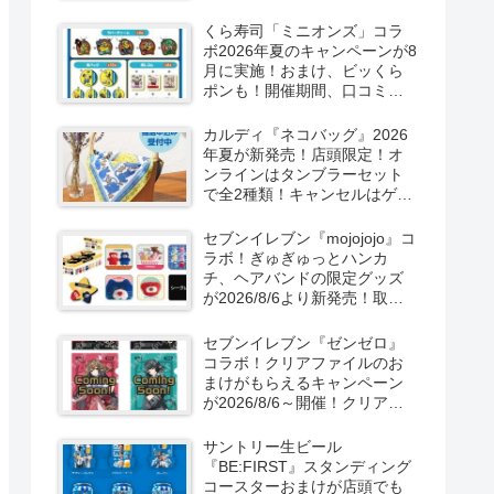
ーン！抽選でグッズも当た
る！
くら寿司「ミニオンズ」コラ
ボ2026年夏のキャンペーンが8
月に実施！おまけ、ビッくら
ポンも！開催期間、口コミ、
売り切れまとめ！
カルディ『ネコバッグ』2026
年夏が新発売！店頭限定！オ
ンラインはタンブラーセット
で全2種類！キャンセルはゲリ
ラ販売も実施！
セブンイレブン『mojojojo』コ
ラボ！ぎゅぎゅっとハンカ
チ、ヘアバンドの限定グッズ
が2026/8/6より新発売！取扱
店はどこ？シークレットも！
セブンイレブン『ゼンゼロ』
コラボ！クリアファイルのお
まけがもらえるキャンペーン
が2026/8/6～開催！クリアカ
ード付き明治チョコも新発
売！
サントリー生ビール
『BE:FIRST』スタンディング
コースターおまけが店頭でも