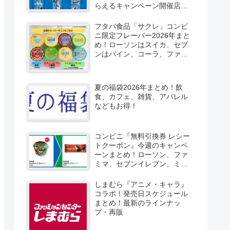
らえるキャンペーン開催店は
どこ？2026/8/4～コンビニ限
定で6種類！見分け方！セブ
フタバ食品「サクレ」コンビ
ン、ファミマ、ローソン、デ
ニ限定フレーバー2026年まと
イリーヤマザキ、ミニストッ
め！ローソンはスイカ、セブ
プなどで！クーラーバッグ
ンはパイン、コーラ、ファミ
も！
マはソルティライチ！種類・
口コミ！
夏の福袋2026年まとめ！飲
食、カフェ、雑貨、アパレル
などもお得！
コンビニ『無料引換券 レシー
トクーポン』今週のキャンペ
ーンまとめ！ローソン、ファ
ミマ、セブンイレブン、ミニ
ストップも！
しまむら『アニメ・キャラ』
コラボ！発売日スケジュール
まとめ！最新のラインナッ
プ・再販