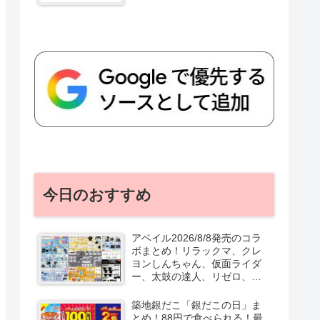
今日のおすすめ
アベイル2026/8/8発売のコラ
ボまとめ！リラックマ、クレ
ヨンしんちゃん、仮面ライダ
ー、太鼓の達人、リゼロ、テ
ニプリ、スターウォーズも♡
口コミ、入荷数、行列、売り
築地銀だこ「銀だこの日」ま
切れ、整理券は？
とめ！88円で食べられる！最