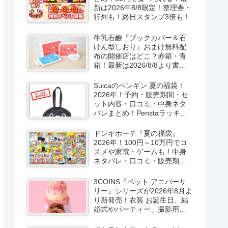
新は2026年8/8限定！整理券・
行列も！終日スタンプ3倍も！
牛乳石鹸『ブックカバー＆石
けん型しおり』おまけ無料配
布の開催店はどこ？赤箱・青
箱！最新は2026/8/8より書店
で実施！
Suicaのペンギン 夏の福袋！
2026年！予約・販売期間・セ
ット内容・口コミ・中身ネタ
バレまとめ！Penstaラッキー
バッグ2026Summerが
2026/8/8より新発売！
ドンキホーテ『夏の福袋』
2026年！100円～10万円でコ
スメや家電・ゲームも！中身
ネタバレ・口コミ・販売期
間・チラシ！取扱店はどこ？
3COINS『ペット アニバーサ
リー』シリーズが2026年8月よ
り新発売！衣装 お誕生日、結
婚式やパーティー、撮影用グ
ッズも！