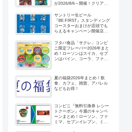
が2026/8/6～開催！クリアカ
ード付き明治チョコも新発
売！
サントリー生ビール
『BE:FIRST』スタンディング
コースターおまけが店頭でも
らえるキャンペーン開催店は
どこ？2026/8/4～コンビニ限
定で6種類！見分け方！セブ
フタバ食品「サクレ」コンビ
ン、ファミマ、ローソン、デ
ニ限定フレーバー2026年まと
イリーヤマザキ、ミニストッ
め！ローソンはスイカ、セブ
プなどで！クーラーバッグ
ンはパイン、コーラ、ファミ
も！
マはソルティライチ！種類・
口コミ！
夏の福袋2026年まとめ！飲
食、カフェ、雑貨、アパレル
などもお得！
コンビニ『無料引換券 レシー
トクーポン』今週のキャンペ
ーンまとめ！ローソン、ファ
ミマ、セブンイレブン、ミニ
ストップも！