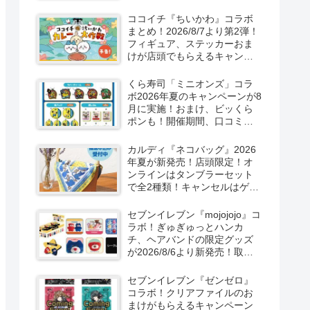
取扱店舗はどこ？東方
LostWordのプラモ風アクキ
ココイチ『ちいかわ』コラボ
ー、カラビナ、クリアファイ
まとめ！2026/8/7より第2弾！
ルが2026/8/7より新発売！
フィギュア、ステッカーおま
けが店頭でもらえるキャンペ
ーン！抽選でグッズも当た
る！
くら寿司「ミニオンズ」コラ
ボ2026年夏のキャンペーンが8
月に実施！おまけ、ビッくら
ポンも！開催期間、口コミ、
売り切れまとめ！
カルディ『ネコバッグ』2026
年夏が新発売！店頭限定！オ
ンラインはタンブラーセット
で全2種類！キャンセルはゲリ
ラ販売も実施！
セブンイレブン『mojojojo』コ
ラボ！ぎゅぎゅっとハンカ
チ、ヘアバンドの限定グッズ
が2026/8/6より新発売！取扱
店はどこ？シークレットも！
セブンイレブン『ゼンゼロ』
コラボ！クリアファイルのお
まけがもらえるキャンペーン