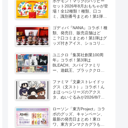
ポケモン！マックのハッピー
セット2026年8月おもちゃが登
場！全12種類！種類、口コ
ミ、識別番号まとめ！第1弾は
8月7日より！
ゴディバ『NANA』コラボ！種
類、発売日、販売店舗はど
こ？口コミまとめ！第1弾はグ
ッズ付きアイス、ショコリキ
サー、タンブラーが2026/8/7
より新発売！第2弾は限定チョ
ユニクロ『集英社創業100周
コレートなどが2026年10月？
年』コラボ！第3弾は
再販売は？
BLEACH、スパイファミリ
ー、遊戯王、ブラッククロー
バー、マッシュルの5作品13柄
の半袖Tシャツが2026/8/7より
ファミマ『文豪ストレイドッ
新発売！
グス（文スト）』コラボ！ん
まほっぺシリーズのアクス
タ、ぬいぐるみが2026/8/7～
新発売！取扱店はどこ？
ローソン「東方Project」コラ
ボのグッズ、キャンペーン、
最新の発売日まとめ！東ロ
ワ、東方ダンマクカグラも！