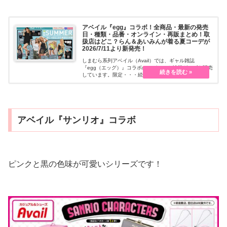
アベイル『egg』コラボ！全商品・最新の発売
日・種類・品番・オンライン・再販まとめ！取
扱店はどこ？らん＆あいみんが着る夏コーデが
2026/7/11より新発売！
しまむら系列アベイル（Avail）では、ギャル雑誌
『egg（エッグ）』コラボのアパレルや雑貨グッズを販売
しています。限定・・・続きを読む
アベイル『サンリオ』コラボ
ピンクと黒の色味が可愛いシリーズです！