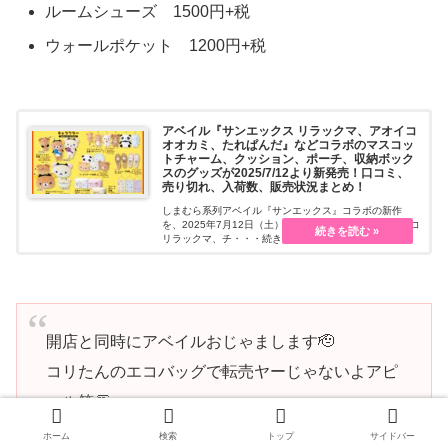
ルームシューズ 1500円+税
ウォールポケット 1200円+税
アベイル『サンエックス リラックマ、アオイコ
オオカミ、たれぱんだ』などコラボのマスコッ
トチャーム、クッション、ポーチ、収納ボック
スのグッズが2025/7/12より新発売！口コミ、
売り切れ、入荷数、販売状況まとめ！
しまむら系列アベイル『サンエックス』コラボの新作
を、2025年7月12日（土）~販売します。リラックマ、コ
リラックマ、チ・・・続きを読む
開店と同時にアベイルおじゃまします🫡
コリたんのエコバッグで転売ヤーじゃないよアピ
ール笑👏
最近作ったトレカケースもつけてくんだもんね😤
ホーム
検索
トップ
サイドバー