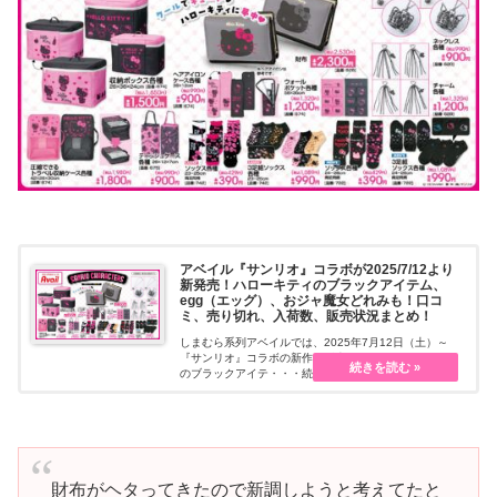
アベイル『サンリオ』コラボが2025/7/12より
新発売！ハローキティのブラックアイテム、
egg（エッグ）、おジャ魔女どれみも！口コ
ミ、売り切れ、入荷数、販売状況まとめ！
しまむら系列アベイルでは、2025年7月12日（土）～
『サンリオ』コラボの新作を販売します。ハローキティ
のブラックアイテ・・・続きを読む
財布がヘタってきたので新調しようと考えてたと