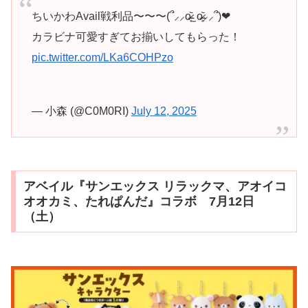
ちいかわAvail戦利品〜〜〜(՞⸝⸝o̴̶̷̥᷅ ̫ o̴̶̷̥᷅⸝⸝՞)❤︎
カラビナ可愛すぎてお揃いしてもらった！
pic.twitter.com/LKa6COHPzo
— 小森 (@C0M0RI)
July 12, 2025
アベイル『サンエックス リラックマ、アオイコ
オオカミ、たれぱんだ』コラボ 7月12日
（土）