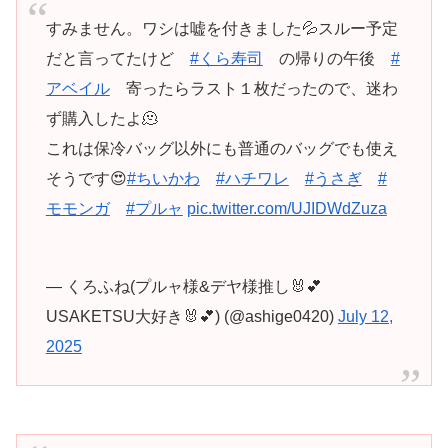
すみません。ワシは嘘を付きました💦スルー予定
だと言ってたけど
#くら寿司
の帰りの午後
#
アベイル
寄ったらラスト１枚だったので、迷わ
ず購入したよ🫠
これは保冷バッグ以外にも普通のバッグでも使え
そうです😍
#ちいかわ
#ハチワレ
#うさぎ
#
モモンガ
#プルャ
pic.twitter.com/UJIDWdZuza
— くろふね(プルャ様&デヤ様推し🐰💕
USAKETSU大好き🐰💕) (@ashige0420)
July 12,
2025