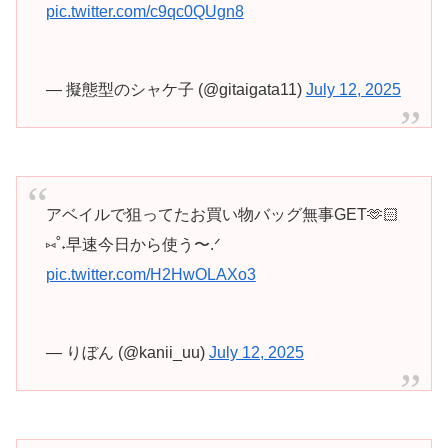
pic.twitter.com/c9qc0QUgn8
— 擬態型のシャケ子 (@gitaigata11)
July 12, 2025
アベイルで狙ってたお買い物バッグ無事GET🫶🏻
⑅˚˖早速今日から使う〜.ᐟ
pic.twitter.com/H2HwOLAXo3
— りぼん (@kanii_uu)
July 12, 2025